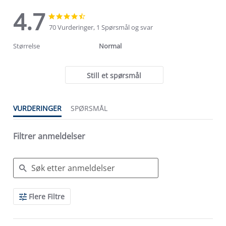
4.7
4.7
4.7
star
star
70 Vurderinger, 1 Spørsmål og svar
rating
rating
Størrelse
Normal
Still et spørsmål
VURDERINGER
SPØRSMÅL
Filtrer anmeldelser
Search
Flere Filtre
Reviews