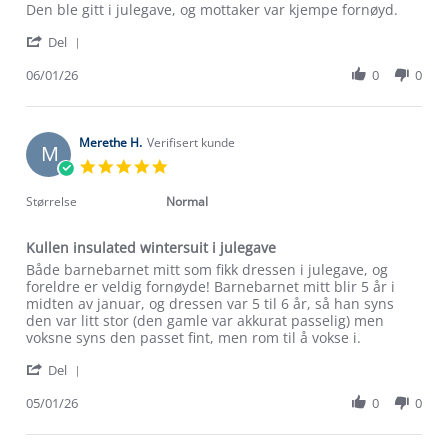
Review
review
Den ble gitt i julegave, og mottaker var kjempe fornøyd.
by
stating
'
May
Den
Del
Share
L.
ble
Review
06/01/26
0
0
on
gitt
by
6
i
May
Jan
julegave,
L.
2026
on
Merethe H.
Verifisert kunde
M
6
5.0
Jan
star
2026
rating
Størrelse
Normal
Kullen insulated wintersuit i julegave
Review
review
Både barnebarnet mitt som fikk dressen i julegave, og
by
stating
foreldre er veldig fornøyde! Barnebarnet mitt blir 5 år i
Merethe
Kullen
midten av januar, og dressen var 5 til 6 år, så han syns
H.
insulated
den var litt stor (den gamle var akkurat passelig) men
on
wintersuit
voksne syns den passet fint, men rom til å vokse i.
5
i
'
Jan
julegave
Del
Share
2026
Review
05/01/26
0
0
by
Merethe