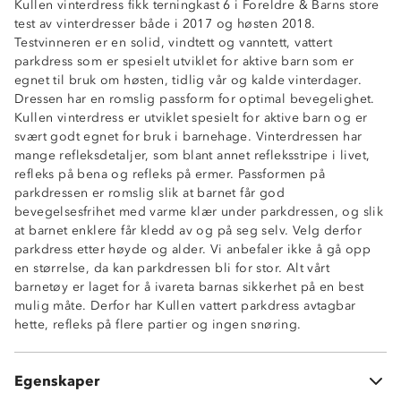
Kullen vinterdress fikk terningkast 6 i Foreldre & Barns store
test av vinterdresser både i 2017 og høsten 2018.
Testvinneren er en solid, vindtett og vanntett, vattert
parkdress som er spesielt utviklet for aktive barn som er
Toppmodell til vår, høst og vinter
egnet til bruk om høsten, tidlig vår og kalde vinterdager.
God isolasjonsevne
Dressen har en romslig passform for optimal bevegelighet.
Vanntett (15 000 mm vannsøyle)
Kullen vinterdress er utviklet spesielt for aktive barn og er
Fukttransporterende (12 000 gr/m2/24t)
svært godt egnet for bruk i barnehage. Vinterdressen har
Vindtett
mange refleksdetaljer, som blant annet refleksstripe i livet,
Tapede sømmer
refleks på bena og refleks på ermer. Passformen på
Børstet trikotfôr med vattering
parkdressen er romslig slik at barnet får god
Stormklaff
bevegelsesfrihet med varme klær under parkdressen, og slik
Refleks
at barnet enklere får kledd av og på seg selv. Velg derfor
Avtagbare fotstropper
parkdress etter høyde og alder. Vi anbefaler ikke å gå opp
Avtagbar hette for økt sikkerhet
en størrelse, da kan parkdressen bli for stor. Alt vårt
Høy rive- og slitestyrke
barnetøy er laget for å ivareta barnas sikkerhet på en best
Strikk i liv
mulig måte. Derfor har Kullen vattert parkdress avtagbar
PolyPower 500™
hette, refleks på flere partier og ingen snøring.
ProreTex®15-12 membran
Funksjonell toppmodell
Vattering 120 g
Egenskaper
100% nylon