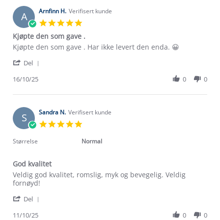
H.
on
Arnfinn H.
Verifisert kunde
A
5
5.0
Jan
star
Kjøpte den som gave .
2026
rating
Review
review
Kjøpte den som gave . Har ikke levert den enda. 😀
by
stating
'
Arnfinn
Kjøpte
Del
Share
H.
den
Review
16/10/25
0
0
on
som
by
16
gave
Om Stormberg
Arnfinn
Oct
.
H.
2025
Verdigrunnlag
on
Sandra N.
Verifisert kunde
S
16
5.0
Oct
Klima og miljø
star
Trelagsprinsippet barn
2025
rating
Størrelse
Normal
Kundeservice
Etisk handel
Alt du trenger til Norgesferien
God kvalitet
Kontakt oss
Dyreetikk
Review
review
Veldig god kvalitet, romslig, myk og bevegelig. Veldig
Dette trenger du til barnehagen
by
stating
fornøyd!
Konkurransevinnere
1% til samfunnet
Sandra
God
Gravidklær
'
N.
kvalitet
Del
Kundeklubb
Share
on
Inkludering
Review
Hvordan velge riktig turtøy?
11/10/25
0
0
11