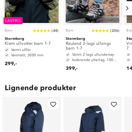
LAVPRIS
Barn
Barn
Ba
(
44
)
(
206
)
Stormberg
Stormberg
St
Klem ullvotter barn 1-7
Rauland 2-lags ullongs
Vi
barn 1-7
7
Varmt ullfòr
Varmt 2-lags ullundertøy
Vanntett, 3000 mm
Isolerende ytterlag, 100% merinoull
299,-
399,-
14
Lignende produkter