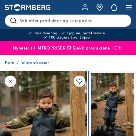
Søk etter produkter og kategorier
Rask levering
Kjøp nå, betal senere
100 dagers åpent kjøp
Nyheter til INTROPRISER 💥 Sjekk produktene
HER!
Barn
Vinterdresser
Produktet er lagt i handlekurven
Til kassen