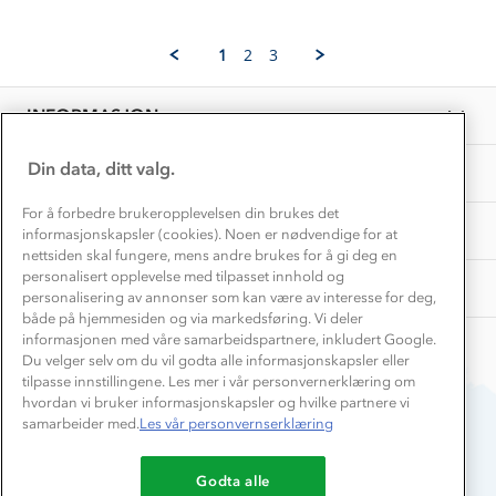
Norgesferie 🇳🇴
Våre butikker
by
Oct
Materialer
Sandra
2025
Vask og vedlikehold
N.
Få turinspirasjon og tips her⛰
Bedrift, barnehage og SFO
1
2
3
on
Personvern
EL-retur
11
Overnatte utendørs⛺
Presse
Oct
Samarbeide med oss?
INFORMASJON
2025
Store størrelser
Storms turtips🐿️
Jobbe hos oss?
Turmat oppskrifter
Din data, ditt valg.
OM OSS
Leirskole 🥾
Beredskap
For å forbedre brukeropplevelsen din brukes det
Barnehageansatt
TIPS OG RÅD
informasjonskapsler (cookies). Noen er nødvendige for at
nettsiden skal fungere, mens andre brukes for å gi deg en
Tips til hyttetur
personalisert opplevelse med tilpasset innhold og
AKTIVITETER
personalisering av annonser som kan være av interesse for deg,
både på hjemmesiden og via markedsføring. Vi deler
informasjonen med våre samarbeidspartnere, inkludert Google.
Du velger selv om du vil godta alle informasjonskapsler eller
tilpasse innstillingene. Les mer i vår personvernerklæring om
hvordan vi bruker informasjonskapsler og hvilke partnere vi
samarbeider med.
Les vår personvernserklæring
Du betaler enkelt med
Godta alle