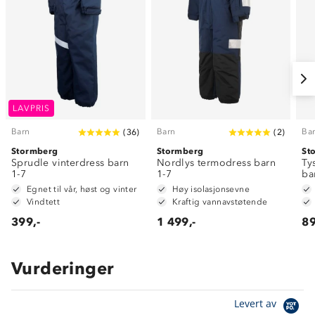
LAVPRIS
Barn
Barn
Ba
(
36
)
(
2
)
Stormberg
Stormberg
St
Sprudle vinterdress barn
Nordlys termodress barn
Ty
1-7
1-7
ba
Egnet til vår, høst og vinter
Høy isolasjonsevne
Vindtett
Kraftig vannavstøtende
399,-
1 499,-
89
Vurderinger
Levert av