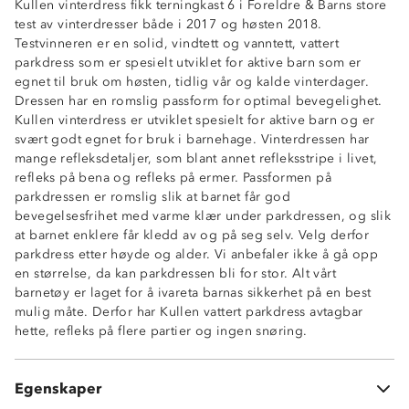
Kullen vinterdress fikk terningkast 6 i Foreldre & Barns store
test av vinterdresser både i 2017 og høsten 2018.
Testvinneren er en solid, vindtett og vanntett, vattert
parkdress som er spesielt utviklet for aktive barn som er
Toppmodell til vår, høst og vinter
egnet til bruk om høsten, tidlig vår og kalde vinterdager.
God isolasjonsevne
Dressen har en romslig passform for optimal bevegelighet.
Vanntett (15 000 mm vannsøyle)
Kullen vinterdress er utviklet spesielt for aktive barn og er
Fukttransporterende (12 000 gr/m2/24t)
svært godt egnet for bruk i barnehage. Vinterdressen har
Vindtett
mange refleksdetaljer, som blant annet refleksstripe i livet,
Tapede sømmer
refleks på bena og refleks på ermer. Passformen på
Børstet trikotfôr med vattering
parkdressen er romslig slik at barnet får god
Stormklaff
bevegelsesfrihet med varme klær under parkdressen, og slik
Refleks
at barnet enklere får kledd av og på seg selv. Velg derfor
Avtagbare fotstropper
parkdress etter høyde og alder. Vi anbefaler ikke å gå opp
Avtagbar hette for økt sikkerhet
en størrelse, da kan parkdressen bli for stor. Alt vårt
Høy rive- og slitestyrke
barnetøy er laget for å ivareta barnas sikkerhet på en best
Strikk i liv
mulig måte. Derfor har Kullen vattert parkdress avtagbar
PolyPower 500™
hette, refleks på flere partier og ingen snøring.
ProreTex®15-12 membran
Funksjonell toppmodell
Vattering 120 g
Egenskaper
100% nylon