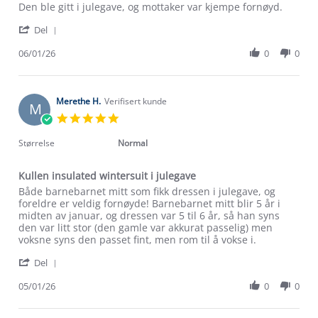
Review
review
Den ble gitt i julegave, og mottaker var kjempe fornøyd.
by
stating
'
May
Den
Del
Share
L.
ble
Review
06/01/26
0
0
on
gitt
by
6
i
May
Jan
julegave,
L.
2026
on
Merethe H.
Verifisert kunde
M
6
5.0
Jan
star
2026
rating
Størrelse
Normal
Kullen insulated wintersuit i julegave
Review
review
Både barnebarnet mitt som fikk dressen i julegave, og
by
stating
foreldre er veldig fornøyde! Barnebarnet mitt blir 5 år i
Merethe
Kullen
midten av januar, og dressen var 5 til 6 år, så han syns
H.
insulated
den var litt stor (den gamle var akkurat passelig) men
on
wintersuit
voksne syns den passet fint, men rom til å vokse i.
5
i
'
Jan
julegave
Del
Share
2026
Review
05/01/26
0
0
by
Merethe