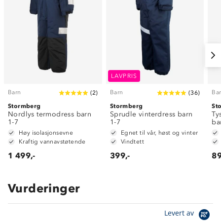
LAVPRIS
Barn
Barn
Ba
(
2
)
(
36
)
Stormberg
Stormberg
St
Nordlys termodress barn
Sprudle vinterdress barn
Ty
1-7
1-7
ba
Høy isolasjonsevne
Egnet til vår, høst og vinter
Kraftig vannavstøtende
Vindtett
1 499,-
399,-
89
Vurderinger
Levert av