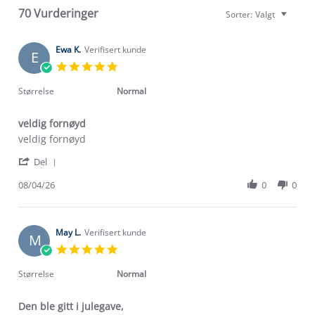
70 Vurderinger
Sorter:
Valgt
Ewa K.
Verifisert kunde
E
5.0
star
rating
Størrelse
Normal
veldig fornøyd
Review
review
veldig fornøyd
by
stating
'
Ewa
veldig
Del
Share
K.
fornøyd
Review
08/04/26
0
0
on
by
8
Ewa
Apr
K.
2026
on
May L.
Verifisert kunde
M
8
5.0
Apr
star
2026
rating
Størrelse
Normal
Den ble gitt i julegave,