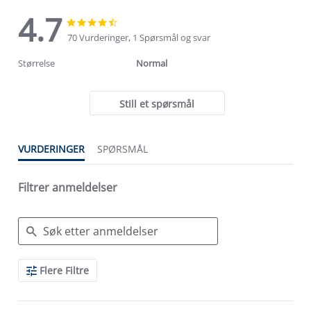
4.7
4.7
4.7
star
star
70 Vurderinger, 1 Spørsmål og svar
rating
rating
Størrelse
Normal
Still et spørsmål
VURDERINGER
SPØRSMÅL
Filtrer anmeldelser
Search
Flere Filtre
Reviews