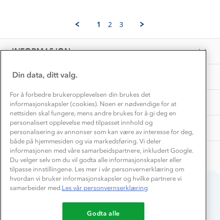
Norgesferie 🇳🇴
Våre butikker
by
Oct
Materialer
Sandra
2025
Vask og vedlikehold
N.
Få turinspirasjon og tips her⛰
Bedrift, barnehage og SFO
1
2
3
on
Personvern
EL-retur
11
Overnatte utendørs⛺
Presse
Oct
Samarbeide med oss?
INFORMASJON
2025
Store størrelser
Storms turtips🐿️
Jobbe hos oss?
Turmat oppskrifter
Din data, ditt valg.
OM OSS
Leirskole 🥾
Beredskap
For å forbedre brukeropplevelsen din brukes det
Barnehageansatt
TIPS OG RÅD
informasjonskapsler (cookies). Noen er nødvendige for at
nettsiden skal fungere, mens andre brukes for å gi deg en
Tips til hyttetur
personalisert opplevelse med tilpasset innhold og
AKTIVITETER
personalisering av annonser som kan være av interesse for deg,
både på hjemmesiden og via markedsføring. Vi deler
informasjonen med våre samarbeidspartnere, inkludert Google.
Du velger selv om du vil godta alle informasjonskapsler eller
tilpasse innstillingene. Les mer i vår personvernerklæring om
hvordan vi bruker informasjonskapsler og hvilke partnere vi
samarbeider med.
Les vår personvernserklæring
Du betaler enkelt med
Godta alle