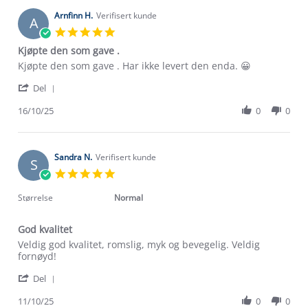
H.
on
Arnfinn H.
Verifisert kunde
A
5
5.0
Jan
star
Kjøpte den som gave .
2026
rating
Review
review
Kjøpte den som gave . Har ikke levert den enda. 😀
by
stating
'
Arnfinn
Kjøpte
Del
Share
H.
den
Review
16/10/25
0
0
on
som
by
16
gave
Om Stormberg
Arnfinn
Oct
.
H.
2025
Verdigrunnlag
on
Sandra N.
Verifisert kunde
S
16
5.0
Oct
Klima og miljø
star
Trelagsprinsippet barn
2025
rating
Størrelse
Normal
Kundeservice
Etisk handel
Alt du trenger til Norgesferien
God kvalitet
Kontakt oss
Dyreetikk
Review
review
Veldig god kvalitet, romslig, myk og bevegelig. Veldig
Dette trenger du til barnehagen
by
stating
fornøyd!
Konkurransevinnere
1% til samfunnet
Sandra
God
Gravidklær
'
N.
kvalitet
Del
Kundeklubb
Share
on
Inkludering
Review
Hvordan velge riktig turtøy?
11/10/25
0
0
11