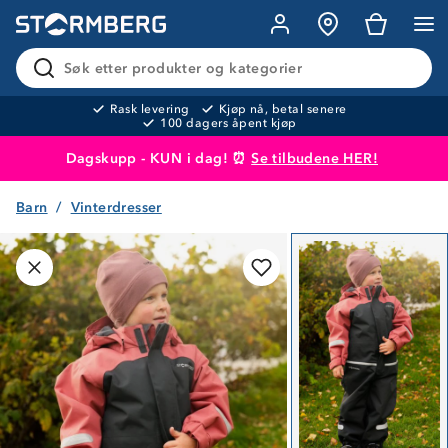
Søk etter produkter og kategorier
Rask levering
Kjøp nå, betal senere
100 dagers åpent kjøp
Dagskupp - KUN i dag! ⏰
Se tilbudene HER!
Barn
Vinterdresser
Produktet er lagt i handlekurven
Til kassen