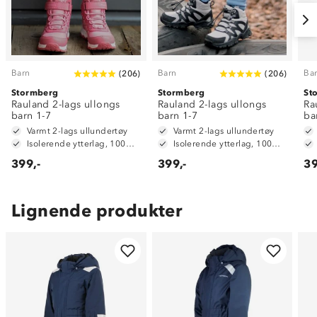
Barn
Barn
Ba
(
206
)
(
206
)
Stormberg
Stormberg
St
Rauland 2-lags ullongs
Rauland 2-lags ullongs
Ra
barn 1-7
barn 1-7
ba
Varmt 2-lags ullundertøy
Varmt 2-lags ullundertøy
Isolerende ytterlag, 100% merinoull
Isolerende ytterlag, 100% merinoull
399,-
399,-
39
Lignende produkter