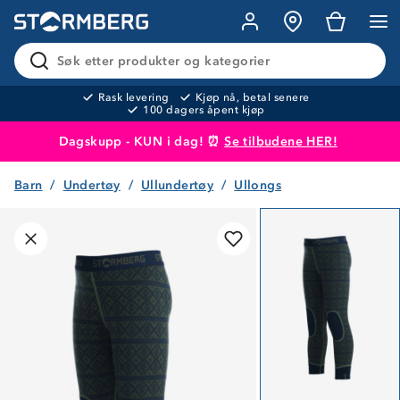
Søk etter produkter og kategorier
Rask levering
Kjøp nå, betal senere
100 dagers åpent kjøp
Dagskupp - KUN i dag! ⏰
Se tilbudene HER!
Barn
Undertøy
Ullundertøy
Ullongs
Produktet er lagt i handlekurven
Til kassen