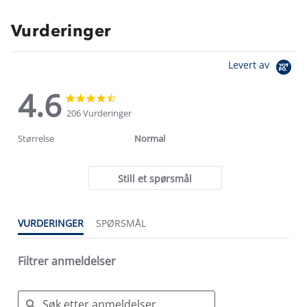
Vurderinger
Levert av
4.6
4.6
4.6
star
star
206 Vurderinger
rating
rating
Størrelse
Normal
Still et spørsmål
VURDERINGER
SPØRSMÅL
Filtrer anmeldelser