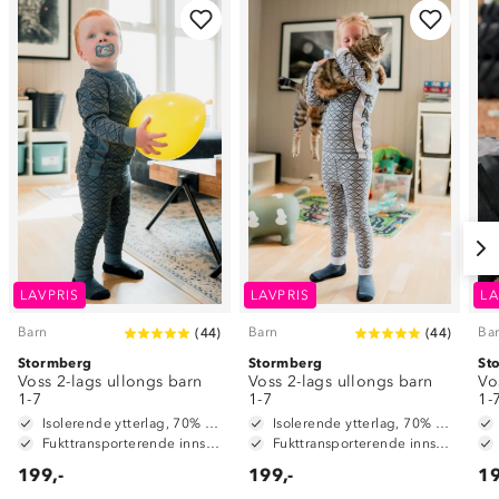
LAVPRIS
LAVPRIS
LA
Barn
Barn
Ba
(
44
)
(
44
)
Stormberg
Stormberg
St
Voss 2-lags ullongs barn
Voss 2-lags ullongs barn
Vo
1-7
1-7
1-
Isolerende ytterlag, 70% merinoull / 30% polyester
Isolerende ytterlag, 70% merinoull / 30% polyester
Fukttransporterende innside, 100% polyester
Fukttransporterende innside, 100% polyester
199,-
199,-
19