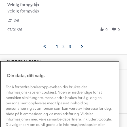
Dyreetikk
Veldig fornøyd👍
Dette trenger du til barnehagen
Review
review
Veldig fornøyd👍
Konkurransevinnere
1% til samfunnet
by
stating
Gravidklær
'
Line
Veldig
Del
Kundeklubb
Share
P.
fornøyd
Inkludering
Review
Hvordan velge riktig turtøy?
07/01/26
0
0
on
👍
Norgesferie 🇳🇴
Våre butikker
by
7
Materialer
Line
Jan
Vask og vedlikehold
P.
Få turinspirasjon og tips her⛰
2026
Bedrift, barnehage og SFO
1
2
3
on
Personvern
EL-retur
7
Overnatte utendørs⛺
Presse
Jan
Samarbeide med oss?
INFORMASJON
2026
Store størrelser
Storms turtips🐿️
Jobbe hos oss?
Turmat oppskrifter
Din data, ditt valg.
OM OSS
Leirskole 🥾
Beredskap
For å forbedre brukeropplevelsen din brukes det
Barnehageansatt
TIPS OG RÅD
informasjonskapsler (cookies). Noen er nødvendige for at
nettsiden skal fungere, mens andre brukes for å gi deg en
Tips til hyttetur
personalisert opplevelse med tilpasset innhold og
AKTIVITETER
personalisering av annonser som kan være av interesse for deg,
både på hjemmesiden og via markedsføring. Vi deler
informasjonen med våre samarbeidspartnere, inkludert Google.
Du velger selv om du vil godta alle informasjonskapsler eller