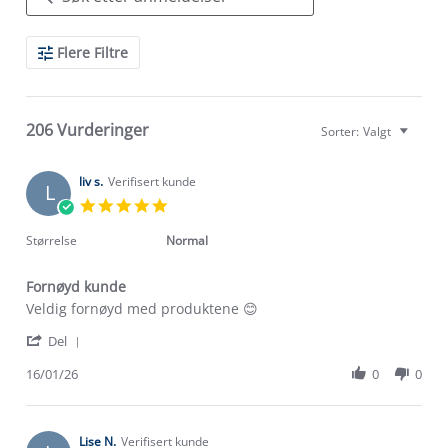
Search
Flere Filtre
Reviews
206 Vurderinger
Sorter:
Valgt
liv s.
Verifisert kunde
L
5.0
star
rating
Størrelse
Normal
Fornøyd kunde
Review
review
Veldig fornøyd med produktene 😊
by
stating
'
liv
Fornøyd
Del
Share
s.
kunde
Review
16/01/26
0
0
on
by
16
liv
Jan
s.
2026
on
Lise N.
Verifisert kunde