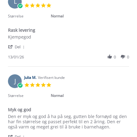
L
16
5.0
Jan
star
2026
rating
Størrelse
Normal
Rask levering
Review
review
Kjempegod
by
stating
'
Lise
Rask
Del
Share
N.
levering
Review
13/01/26
0
0
on
by
13
Lise
Jan
N.
2026
on
Julia M.
Verifisert kunde
J
13
5.0
Jan
star
2026
rating
Størrelse
Normal
Myk og god
Review
review
Den er myk og god å ha på seg, gutten ble fornøyd og den
by
stating
har fin størrelse og passet perfekt til en 2 åring. Den er
Julia
Myk
også varm og meget grei til å bruke i barnehagen.
M.
og
'
on
god
Del