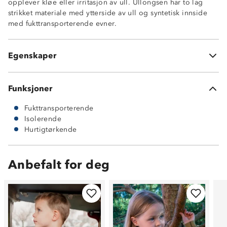
opplever kløe eller irritasjon av ull. Ullongsen har to lag
polyester
strikket materiale med ytterside av ull og syntetisk innside
Hurtigtørkende
med fukttransporterende evner.
MerinoPoly 2L™
Undertøy med kløfri innside
ØkoTex® sertifisert
Egenskaper
Litt nupping etter bruk kan forekomme
Funksjoner
Fukttransporterende
Isolerende
Hurtigtørkende
Anbefalt for deg