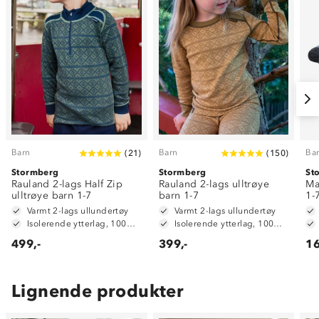
Barn
Barn
Ba
(
21
)
(
150
)
Stormberg
Stormberg
St
Rauland 2-lags Half Zip
Rauland 2-lags ulltrøye
Ma
ulltrøye barn 1-7
barn 1-7
1-
Varmt 2-lags ullundertøy
Varmt 2-lags ullundertøy
Isolerende ytterlag, 100% merinoull
Isolerende ytterlag, 100% merinoull
499,-
399,-
16
Lignende produkter