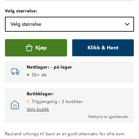
Velg størrelse:
Velg størrelse
Kjøp
Klikk & Hent
Nettlager:
-
på lager
50+ stk
Butikklager:
Tilgjengelig i 2 butikker
Velg butikk
Nettpris er gjeldende.
Varmt 2-lags ullundertøy
Isolerende ytterlag, 100% merinoull
Rauland ullongs til barn er et godt alternativ for alle som
Fukttransporterende innside, 10% merinoull / 90%