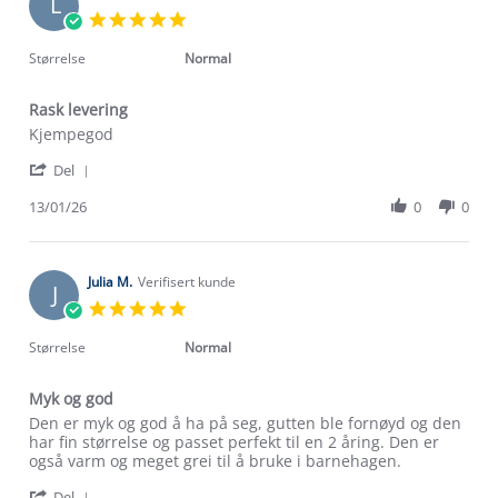
L
16
5.0
Jan
star
2026
rating
Størrelse
Normal
Rask levering
Review
review
Kjempegod
by
stating
'
Lise
Rask
Del
Share
N.
levering
Review
13/01/26
0
0
on
by
13
Lise
Jan
N.
2026
on
Julia M.
Verifisert kunde
J
13
5.0
Jan
star
2026
rating
Størrelse
Normal
Myk og god
Review
review
Den er myk og god å ha på seg, gutten ble fornøyd og den
by
stating
har fin størrelse og passet perfekt til en 2 åring. Den er
Julia
Myk
også varm og meget grei til å bruke i barnehagen.
M.
og
'
on
god
Del