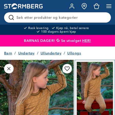
Søk etter produkter og kategorier
Rask levering
Kjøp nå, betal senere
100 dagers åpent kjøp
BARNAS DAGER! 💦 Se utvalget
HER!
Barn
Undertøy
Ullundertøy
Ullongs
Produktet er lagt i handlekurven
Til kassen