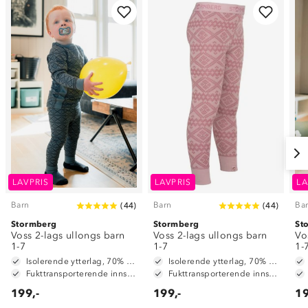
LAVPRIS
LAVPRIS
LA
Barn
Barn
Ba
(
44
)
(
44
)
Stormberg
Stormberg
St
Voss 2-lags ullongs barn
Voss 2-lags ullongs barn
Vo
1-7
1-7
1-
Isolerende ytterlag, 70% merinoull / 30% polyester
Isolerende ytterlag, 70% merinoull / 30% polyester
Fukttransporterende innside, 100% polyester
Fukttransporterende innside, 100% polyester
199,-
199,-
19