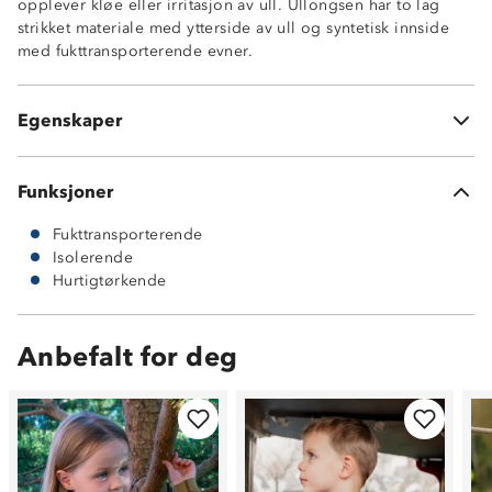
opplever kløe eller irritasjon av ull. Ullongsen har to lag
polyester
strikket materiale med ytterside av ull og syntetisk innside
Hurtigtørkende
med fukttransporterende evner.
MerinoPoly 2L™
Undertøy med kløfri innside
ØkoTex® sertifisert
Egenskaper
Litt nupping etter bruk kan forekomme
Funksjoner
Fukttransporterende
Isolerende
Hurtigtørkende
Anbefalt for deg