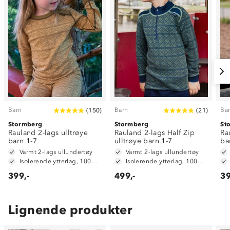
Barn
Barn
Ba
(
150
)
(
21
)
Stormberg
Stormberg
St
Rauland 2-lags ulltrøye
Rauland 2-lags Half Zip
Ra
barn 1-7
ulltrøye barn 1-7
ba
Varmt 2-lags ullundertøy
Varmt 2-lags ullundertøy
Isolerende ytterlag, 100% merinoull
Isolerende ytterlag, 100% merinoull
399,-
499,-
39
Lignende produkter