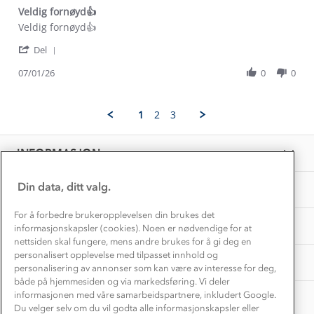
Dyreetikk
Veldig fornøyd👍
Dette trenger du til barnehagen
Review
review
Veldig fornøyd👍
Konkurransevinnere
1% til samfunnet
by
stating
Gravidklær
'
Line
Veldig
Del
Kundeklubb
Share
P.
fornøyd
Inkludering
Review
Hvordan velge riktig turtøy?
07/01/26
0
0
on
👍
Norgesferie 🇳🇴
Våre butikker
by
7
Materialer
Line
Jan
Vask og vedlikehold
P.
Få turinspirasjon og tips her⛰
2026
Bedrift, barnehage og SFO
1
2
3
on
Personvern
EL-retur
7
Overnatte utendørs⛺
Presse
Jan
Samarbeide med oss?
INFORMASJON
2026
Store størrelser
Storms turtips🐿️
Jobbe hos oss?
Turmat oppskrifter
Din data, ditt valg.
OM OSS
Leirskole 🥾
Beredskap
For å forbedre brukeropplevelsen din brukes det
Barnehageansatt
TIPS OG RÅD
informasjonskapsler (cookies). Noen er nødvendige for at
nettsiden skal fungere, mens andre brukes for å gi deg en
Tips til hyttetur
personalisert opplevelse med tilpasset innhold og
AKTIVITETER
personalisering av annonser som kan være av interesse for deg,
både på hjemmesiden og via markedsføring. Vi deler
informasjonen med våre samarbeidspartnere, inkludert Google.
Du velger selv om du vil godta alle informasjonskapsler eller