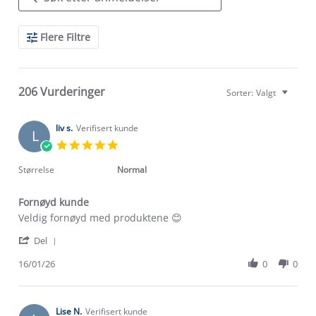
Search
Flere Filtre
Reviews
206 Vurderinger
Sorter:
Valgt
liv s.
Verifisert kunde
L
5.0
star
rating
Størrelse
Normal
Fornøyd kunde
Review
review
Veldig fornøyd med produktene 😊
by
stating
'
liv
Fornøyd
Del
Share
s.
kunde
Review
16/01/26
0
0
on
by
16
liv
Jan
s.
2026
on
Lise N.
Verifisert kunde