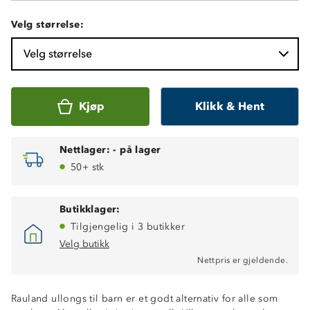
Velg størrelse:
Velg størrelse
Kjøp
Klikk & Hent
Nettlager:
-
på lager
50+ stk
Butikklager:
Tilgjengelig i 3 butikker
Velg butikk
Nettpris er gjeldende.
Varmt 2-lags ullundertøy
Isolerende ytterlag, 100% merinoull
Rauland ullongs til barn er et godt alternativ for alle som
Fukttransporterende innside, 10% merinoull / 90%