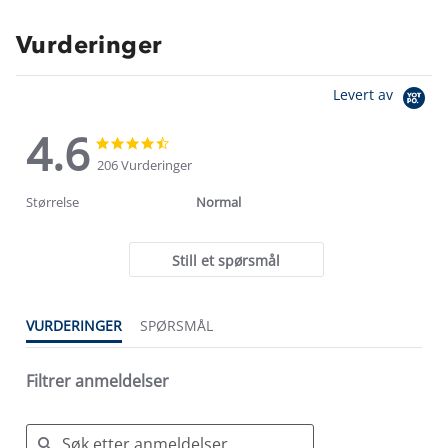
Vurderinger
Levert av
4.6
4.6
4.6
star
star
206 Vurderinger
rating
rating
Størrelse
Normal
Still et spørsmål
VURDERINGER
SPØRSMÅL
Filtrer anmeldelser