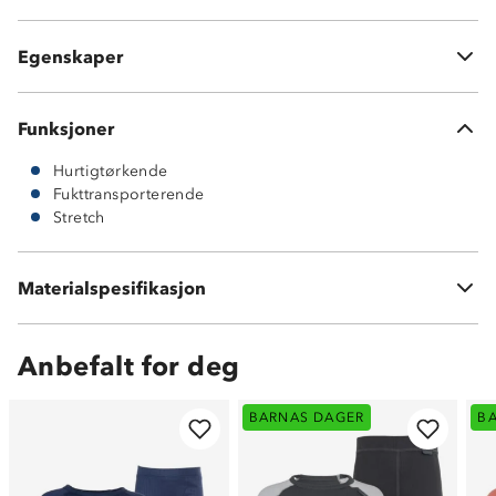
Rund hals på trøye
Elastikk i linning på longs
Egenskaper
Sett med både trøye og longs
Funksjoner
Hurtigtørkende
Fukttransporterende
Stretch
Materialspesifikasjon
100 % polyester
Anbefalt for deg
BARNAS DAGER
B