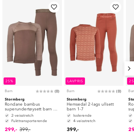
25%
LAVPRIS
2
Barn
Barn
Ba
(
0
)
(
0
)
Stormberg
Stormberg
St
Rondane bambus
Hemsedal 2-lags ullsett
Ro
superundertøysett barn 1-
barn 1-7
su
7
7
2-veisstretch
Isolerende
Fukttransporterende
4-veisstretch
299,-
399,-
399,-
29