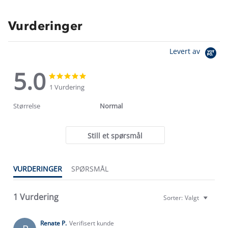
Vurderinger
Levert av
5.0
5.0
5.0
star
star
1 Vurdering
rating
rating
Størrelse
Normal
Still et spørsmål
Om Stormberg
VURDERINGER
SPØRSMÅL
Verdigrunnlag
1 Vurdering
Sorter:
Valgt
Klima og miljø
Trelagsprinsippet barn
Kundeservice
Renate P.
Verifisert kunde
Etisk handel