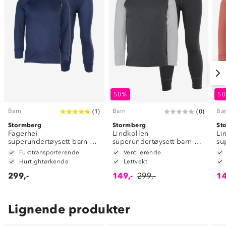
50%
5
Barn
Barn
Ba
(
1
)
(
0
)
Stormberg
Stormberg
St
Fagerhei
Lindkollen
Li
superundertøysett barn 1-
superundertøysett barn 1-
su
7
7
7
Fukttransporterende
Ventilerende
Hurtightørkende
Lettvekt
299,-
149,-
299,-
14
Lignende produkter