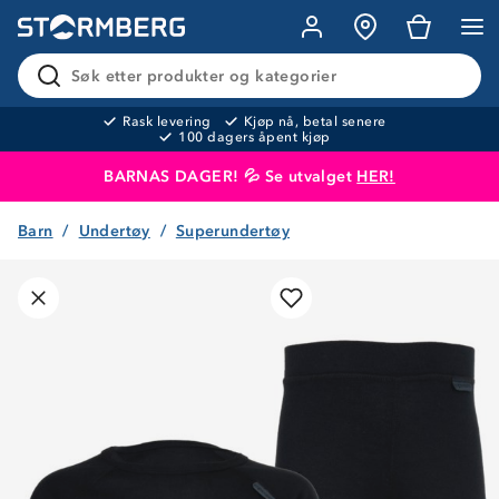
Søk etter produkter og kategorier
Rask levering
Kjøp nå, betal senere
100 dagers åpent kjøp
BARNAS DAGER! 💦 Se utvalget
HER!
Barn
Undertøy
Superundertøy
Produktet er lagt i handlekurven
Til kassen