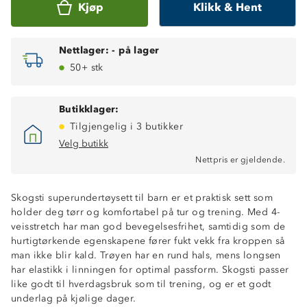
Kjøp
Klikk & Hent
Nettlager:
-
på lager
50+ stk
Butikklager:
Tilgjengelig i 3 butikker
Velg butikk
Nettpris er gjeldende.
Skogsti superundertøysett til barn er et praktisk sett som
holder deg tørr og komfortabel på tur og trening. Med 4-
veisstretch har man god bevegelsesfrihet, samtidig som de
hurtigtørkende egenskapene fører fukt vekk fra kroppen så
man ikke blir kald. Trøyen har en rund hals, mens longsen
Hurtigtørkende
har elastikk i linningen for optimal passform. Skogsti passer
4-veisstretch
like godt til hverdagsbruk som til trening, og er et godt
Ventilerende
underlag på kjølige dager.
OekoTex® standard 100