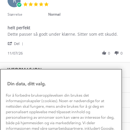
R
Alt du trenger til Norgesferien
5.0
Kontakt oss
star
Dyreetikk
Dette trenger du til barnehagen
rating
Størrelse
Normal
Konkurransevinnere
1% til samfunnet
Gravidklær
helt perfekt
Kundeklubb
Inkludering
Review
review
Dette passer så godt under klærne. Sitter som ett skudd.
Hvordan velge riktig turtøy?
by
stating
Norgesferie 🇳🇴
Våre butikker
'
Renate
helt
Del
Materialer
Vask og vedlikehold
Share
P.
perfekt
Få turinspirasjon og tips her⛰
Bedrift, barnehage og SFO
Review
11/07/26
0
0
on
Personvern
by
11
EL-retur
Renate
Overnatte utendørs⛺
Jul
Presse
Samarbeide med oss?
P.
2026
INFORMASJON
Store størrelser
on
Storms turtips🐿️
11
Jobbe hos oss?
Jul
Turmat oppskrifter
Din data, ditt valg.
OM OSS
Leirskole 🥾
2026
Beredskap
For å forbedre brukeropplevelsen din brukes det
Barnehageansatt
TIPS OG RÅD
informasjonskapsler (cookies). Noen er nødvendige for at
nettsiden skal fungere, mens andre brukes for å gi deg en
Tips til hyttetur
personalisert opplevelse med tilpasset innhold og
AKTIVITETER
personalisering av annonser som kan være av interesse for deg,
både på hjemmesiden og via markedsføring. Vi deler
informasjonen med våre samarbeidspartnere, inkludert Google.