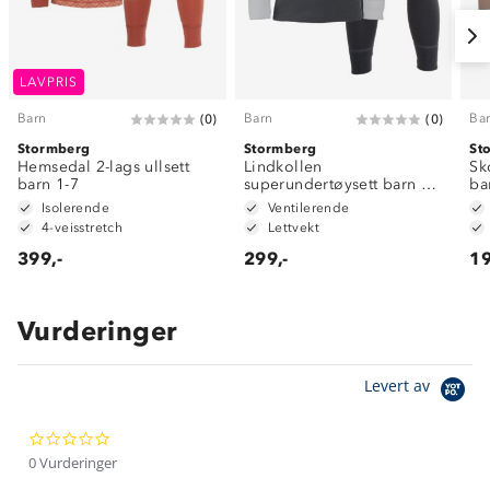
LAVPRIS
Barn
Barn
Ba
(
0
)
(
0
)
Stormberg
Stormberg
St
Hemsedal 2-lags ullsett
Lindkollen
Sk
barn 1-7
superundertøysett barn 1-
ba
7
Isolerende
Ventilerende
4-veisstretch
Lettvekt
399,-
299,-
19
Vurderinger
Om Stormberg
Levert av
Verdigrunnlag
0.0
Klima og miljø
Trelagsprinsippet barn
star
0 Vurderinger
Kundeservice
rating
Etisk handel