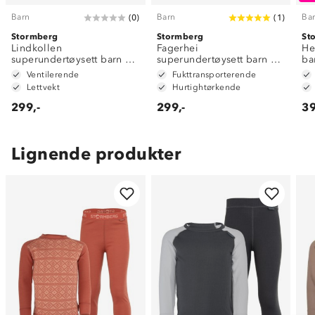
Barn
Barn
Ba
(
0
)
(
1
)
Stormberg
Stormberg
St
Lindkollen
Fagerhei
He
superundertøysett barn 1-
superundertøysett barn 1-
ba
7
7
Ventilerende
Fukttransporterende
Lettvekt
Hurtightørkende
299,-
299,-
39
Lignende produkter