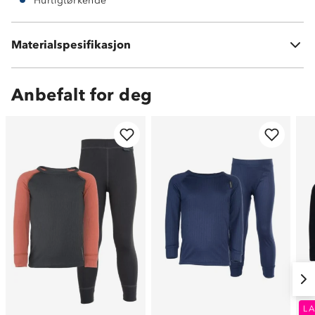
Hurtigtørkende
95 % bambusviskose
Materialspesifikasjon
5 % spandex
Anbefalt for deg
LA