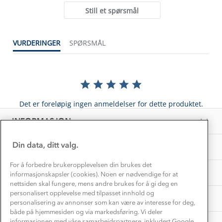
Alt du trenger til Norgesferien
Still et spørsmål
Kontakt oss
Dyreetikk
Dette trenger du til barnehagen
Konkurransevinnere
1% til samfunnet
VURDERINGER
SPØRSMÅL
Gravidklær
Kundeklubb
Inkludering
Hvordan velge riktig turtøy?
Norgesferie 🇳🇴
Våre butikker
Materialer
Vask og vedlikehold
Få turinspirasjon og tips her⛰
Bedrift, barnehage og SFO
Personvern
Det er foreløpig ingen anmeldelser for dette produktet.
EL-retur
Overnatte utendørs⛺
Presse
Samarbeide med oss?
INFORMASJON
Store størrelser
Storms turtips🐿️
Jobbe hos oss?
Turmat oppskrifter
Din data, ditt valg.
OM OSS
Leirskole 🥾
Beredskap
For å forbedre brukeropplevelsen din brukes det
Barnehageansatt
TIPS OG RÅD
informasjonskapsler (cookies). Noen er nødvendige for at
nettsiden skal fungere, mens andre brukes for å gi deg en
Tips til hyttetur
personalisert opplevelse med tilpasset innhold og
AKTIVITETER
personalisering av annonser som kan være av interesse for deg,
både på hjemmesiden og via markedsføring. Vi deler
informasjonen med våre samarbeidspartnere, inkludert Google.