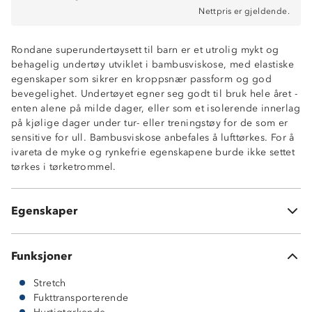
Nettpris er gjeldende.
Rondane superundertøysett til barn er et utrolig mykt og
behagelig undertøy utviklet i bambusviskose, med elastiske
egenskaper som sikrer en kroppsnær passform og god
bevegelighet. Undertøyet egner seg godt til bruk hele året -
2-veisstretch
enten alene på milde dager, eller som et isolerende innerlag
Fukttransporterende
på kjølige dager under tur- eller treningstøy for de som er
Kroppsnær passform
sensitive for ull. Bambusviskose anbefales å lufttørkes. For å
Elastisk linning i longs
ivareta de myke og rynkefrie egenskapene burde ikke settet
Rund hals på trøye
tørkes i tørketrommel.
Holder seg mykt uten bruk av tøymykner
Naturlig rynkefrie – ingen stryking
Kløfritt alternativ til ull
Egenskaper
Sett med trøye og longs
Funksjoner
Stretch
Fukttransporterende