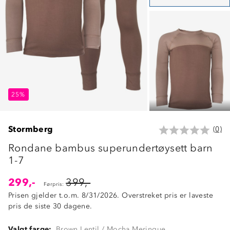
25%
25%
25%
Stormberg
(0)
Rondane bambus superundertøysett barn
1-7
299,-
399,-
Førpris:
Prisen gjelder t.o.m. 8/31/2026. Overstreket pris er laveste
pris de siste 30 dagene.
Valgt farge:
Brown Lentil / Mocha Meringue