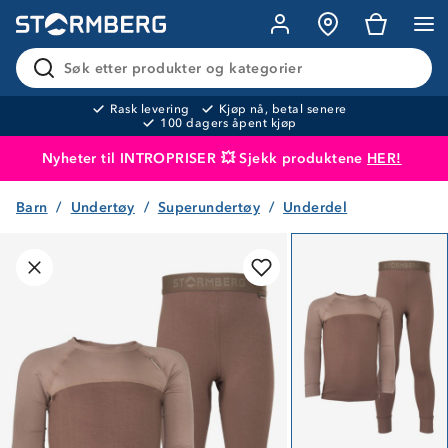
Søk etter produkter og kategorier
Rask levering
Kjøp nå, betal senere
100 dagers åpent kjøp
Nyheter til INTROPRISER 💥 Sjekk produktene
HER!
Barn
Undertøy
Superundertøy
Underdel
Produktet er lagt i handlekurven
Til kassen