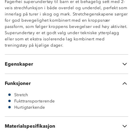
Fagerhei superundertøy til barn er et behagelig sett med 2-
veis strechfunksjon i både overdel og underdel, perfekt som
innerlag på turer i skog og mark. Stretchegenskapene sørger
Fukttransporterende
for god bevegelighet kombinert med en kroppsnær
Hurtightørkende
passform, som følger kroppens bevegelser ved høy aktivitet.
Kroppsnær fasong
Superundertøy er et godt valg under tekniske ytterplagg
2-veisstretch
eller som et ekstra isolerende lag kombinert med
Rund hals på overdel
treningstøy på kjølige dager.
Elastisk linning på underdel
150 GSM polyester
OekoTex-sertifisert Standard-100
Egenskaper
Overdel og underdel inkludert
Funksjoner
Stretch
Fukttransporterende
Hurtigtørkende
Materialspesifikasjon
100 % polyester