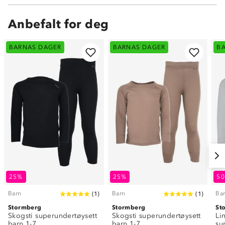
Anbefalt for deg
BARNAS DAGER
BARNAS DAGER
B
25%
25%
5
Barn
Barn
Ba
(
1
)
(
1
)
Stormberg
Stormberg
St
Skogsti superundertøysett
Skogsti superundertøysett
Li
barn 1-7
barn 1-7
su