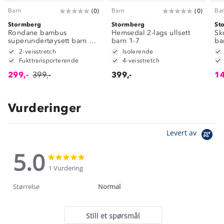
Barn
Barn
Ba
(
0
)
(
0
)
Stormberg
Stormberg
St
Rondane bambus
Hemsedal 2-lags ullsett
Sk
superundertøysett barn 1-
barn 1-7
ba
7
2-veisstretch
Isolerende
Fukttransporterende
4-veisstretch
299,-
399,-
399,-
14
Vurderinger
Levert av
5.0
5.0
5.0
star
star
1 Vurdering
rating
rating
Størrelse
Normal
Still et spørsmål