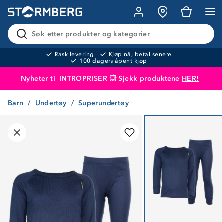
Søk etter produkter og kategorier
Rask levering
Kjøp nå, betal senere
100 dagers åpent kjøp
Nyheter til INTROPRISER 💥 Sjekk produktene
HER!
Barn
Undertøy
Superundertøy
Produktet er lagt i handlekurven
Til kassen