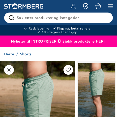
Søk etter produkter og kategorier
Rask levering
Kjøp nå, betal senere
100 dagers åpent kjøp
Nyheter til INTROPRISER 💥 Sjekk produktene
HER!
Herre
Shorts
Produktet er lagt i handlekurven
Til kassen