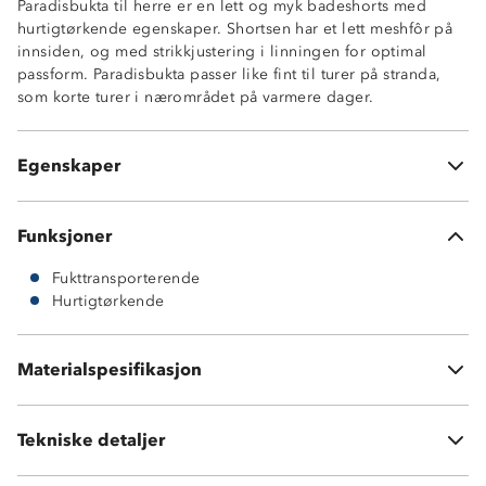
Paradisbukta til herre er en lett og myk badeshorts med
hurtigtørkende egenskaper. Shortsen har et lett meshfôr på
innsiden, og med strikkjustering i linningen for optimal
Hurtigtørkende
passform. Paradisbukta passer like fint til turer på stranda,
Fukttransporterende
som korte turer i nærområdet på varmere dager.
Meshfôr
Strikkjustering i linningen
Stikklommer i sidene
Egenskaper
Økotex Standard 100
Funksjoner
Fukttransporterende
Hurtigtørkende
Materialspesifikasjon
100 % polyester
Tekniske detaljer
Vekt:
150 gram i str M