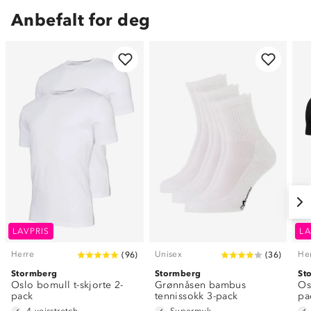
Anbefalt for deg
LAVPRIS
LA
Herre
Unisex
He
(
96
)
(
36
)
Stormberg
Stormberg
St
Oslo bomull t-skjorte 2-
Grønnåsen bambus
Os
pack
tennissokk 3-pack
pa
4-veisstretch
Supermyk