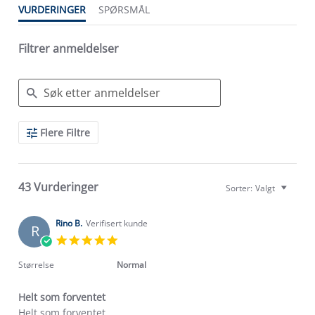
VURDERINGER
SPØRSMÅL
Filtrer anmeldelser
Search
Flere Filtre
Reviews
43 Vurderinger
Sorter:
Valgt
Rino B.
Verifisert kunde
R
5.0
star
rating
Størrelse
Normal
Helt som forventet
Review
review
Helt som forventet