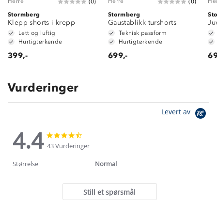
Herre
Herre
He
(
0
)
(
0
)
Stormberg
Stormberg
St
Klepp shorts i krepp
Gaustablikk turshorts
Ju
Lett og luftig
Teknisk passform
Hurtigtørkende
Hurtigtørkende
399,-
699,-
69
Vurderinger
Levert av
4.4
4.4
4.4
star
star
43 Vurderinger
rating
rating
Størrelse
Normal
Still et spørsmål