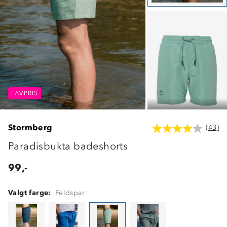
LAVPRIS
LAVPRIS
LAVPRIS
Stormberg
(43)
Paradisbukta badeshorts
99,-
Valgt farge:
Feldspar