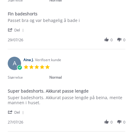
Størrelse
Normal
Fin badeshorts
Review
review
Passet bra og var behagelig å bade i
by
stating
'
Lise
Fin
Del
Share
I.
badeshorts
Review
29/07/26
0
0
on
by
29
Lise
Jul
I.
2026
on
Aina J.
Verifisert kunde
A
29
5.0
Jul
star
2026
rating
Størrelse
Normal
Super badeshorts. Akkurat passe lengde
Review
review
Super badeshorts. Akkurat passe lengde på beina, mente
by
stating
mannen i huset.
Aina
Super
'
J.
badeshorts.
Del
Share
on
Akkurat
Review
27/07/26
0
0
27
passe
Om Stormberg
by
Jul
lengde
Aina
2026