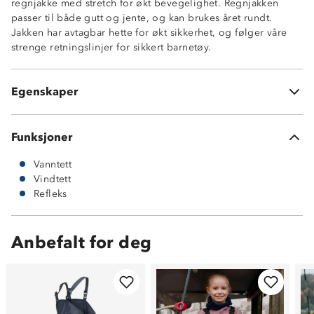
regnjakke med stretch for økt bevegelighet. Regnjakken
Refleks øverst på ermene
passer til både gutt og jente, og kan brukes året rundt.
Strikk nederst i bolen og i ermet
Jakken har avtagbar hette for økt sikkerhet, og følger våre
Stormklaff foran
strenge retningslinjer for sikkert barnetøy.
Belegg innside: 100% resirkulert polyester
Super Proof™
Yttermateriale: 100% polyuretan (PU)
Egenskaper
Jakken har ingen lommer
Funksjoner
Vanntett
Vindtett
Refleks
Anbefalt for deg