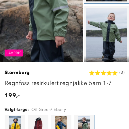
LAVPRIS
LAVPRIS
LAVPRIS
Stormberg
(3)
Regnfoss resirkulert regnjakke barn 1-7
199,-
Valgt farge:
Oil Green/ Ebony