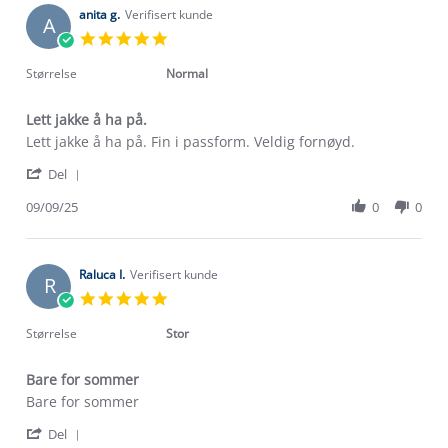
R.
anita g.
Verifisert kunde
2025
A
on
5.0
3
star
Oct
rating
Størrelse
Normal
2025
Lett jakke å ha på.
Review
review
Lett jakke å ha på. Fin i passform. Veldig fornøyd.
by
stating
Om Stormberg
'
anita
Lett
Del
Share
g.
jakke
Verdigrunnlag
Review
09/09/25
0
0
on
å
by
9
ha
Klima og miljø
anita
Sep
på.
Trelagsprinsippet barn
g.
2025
Kundeservice
on
Raluca I.
Verifisert kunde
Etisk handel
R
Alt du trenger til Norgesferien
9
5.0
Kontakt oss
Sep
star
Dyreetikk
2025
Dette trenger du til barnehagen
rating
Størrelse
Stor
Konkurransevinnere
1% til samfunnet
Gravidklær
Bare for sommer
Kundeklubb
Inkludering
Review
review
Bare for sommer
Hvordan velge riktig turtøy?
by
stating
Norgesferie 🇳🇴
Våre butikker
'
Raluca
Bare
Del
Materialer