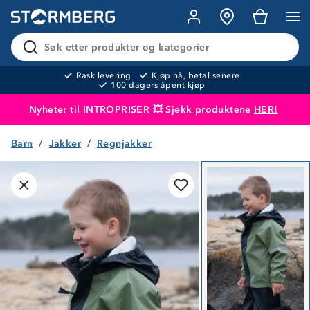
Søk etter produkter og kategorier
Rask levering
Kjøp nå, betal senere
100 dagers åpent kjøp
Nyheter til INTROPRISER 💥 Sjekk produktene
HER!
Barn
Jakker
Regnjakker
Produktet er lagt i handlekurven
Til kassen