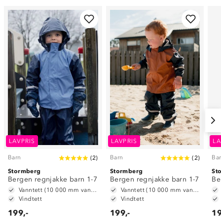
LAVPRIS
LAVPRIS
LA
Barn
Barn
Ba
(
2
)
(
2
)
Stormberg
Stormberg
St
Bergen regnjakke barn 1-7
Bergen regnjakke barn 1-7
Be
Vanntett (10 000 mm vannsøyle)
Vanntett (10 000 mm vannsøyle)
Vindtett
Vindtett
199,-
199,-
19