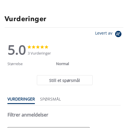
Vurderinger
Levert av
5.0
5.0
5.0
star
star
3 Vurderinger
rating
rating
Størrelse
Normal
Still et spørsmål
VURDERINGER
SPØRSMÅL
Filtrer anmeldelser