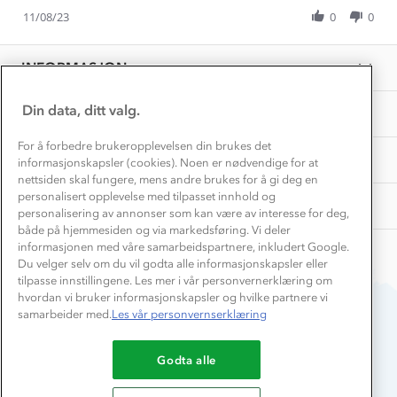
Share
Vask og vedlikehold
I.
for
Få turinspirasjon og tips her⛰
Bedrift, barnehage og SFO
Review
11/08/23
0
0
on
sommer
Personvern
by
11
EL-retur
Raluca
Overnatte utendørs⛺
Aug
Presse
I.
Samarbeide med oss?
2023
INFORMASJON
Store størrelser
on
Storms turtips🐿️
11
Jobbe hos oss?
Aug
Turmat oppskrifter
Din data, ditt valg.
OM OSS
Leirskole 🥾
2023
Beredskap
For å forbedre brukeropplevelsen din brukes det
Barnehageansatt
TIPS OG RÅD
informasjonskapsler (cookies). Noen er nødvendige for at
nettsiden skal fungere, mens andre brukes for å gi deg en
Tips til hyttetur
personalisert opplevelse med tilpasset innhold og
AKTIVITETER
personalisering av annonser som kan være av interesse for deg,
både på hjemmesiden og via markedsføring. Vi deler
informasjonen med våre samarbeidspartnere, inkludert Google.
Du velger selv om du vil godta alle informasjonskapsler eller
tilpasse innstillingene. Les mer i vår personvernerklæring om
hvordan vi bruker informasjonskapsler og hvilke partnere vi
samarbeider med.
Les vår personvernserklæring
Du betaler enkelt med
Godta alle