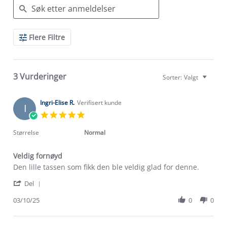
Search
Flere Filtre
Reviews
3 Vurderinger
Sorter:
Valgt
Ingri-Elise R.
Verifisert kunde
I
5.0
star
rating
Størrelse
Normal
Veldig fornøyd
Review
review
Den lille tassen som fikk den ble veldig glad for denne.
by
stating
'
Ingri-
Veldig
Del
Share
Elise
fornøyd
Review
03/10/25
0
0
R.
by
on
Ingri-
3
Elise
Oct