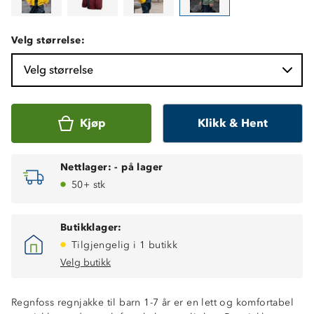
Velg størrelse:
Velg størrelse
Kjøp
Klikk & Hent
Nettlager:
-
på lager
50+ stk
Butikklager:
Tilgjengelig i 1 butikk
Vindtett
Velg butikk
Vanntett (10 000 mm vannsøyle)
Sveisede sømmer
Regnfoss regnjakke til barn 1-7 år er en lett og komfortabel
Avtagbar hette for økt sikkerhet