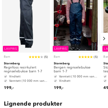
LAVPRIS
LAVPRIS
LA
Barn
Barn
Ba
(
5
)
(
5
)
Stormberg
Stormberg
St
Regnfoss resirkulert
Bergen regnselebukse
St
regnselebukse barn 1-7
barn 1-7
te
Vindtett
Vanntett (10 000 mm vannsøyle)
Vanntett (10 000 mm vannsøyle)
Vindtett
199,-
199,-
49
Lignende produkter