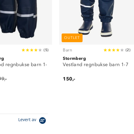
OUTLET
Barn
(
5
)
(
2
)
rg
Stormberg
od regnbukse barn 1-
Vestland regnbukse barn 1-7
99,-
150,-
Levert av