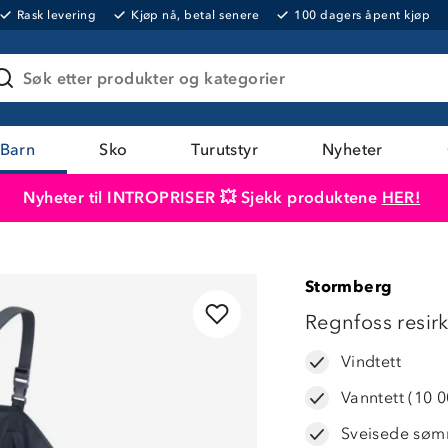
Rask levering
Kjøp nå, betal senere
100 dagers åpent kjøp
Søk etter produkter og kategorier
Barn
Sko
Turutstyr
Nyheter
Nyheter til INTROPRISER 💥 Sjekk produktene
HER!
Produktet er lagt i handlekurven
Til kassen
Stormberg
LAVPRIS
Regnfoss resir
Vindtett
Vanntett (10 
Sveisede sø