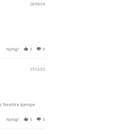
28/08/24
Nyttig?
0
0
27/12/23
ns foreldre kjempe
Nyttig?
0
0