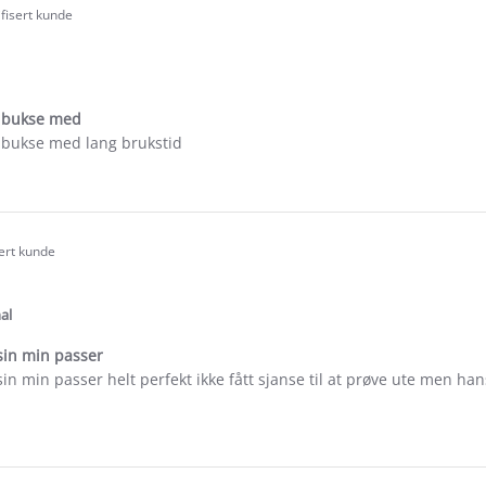
ifisert kunde
.0
tar
ating
d bukse med
d bukse med lang brukstid
e
ew
nette
sert kunde
.0
tar
ating
al
usin min passer
usin min passer helt perfekt ikke fått sjanse til at prøve ute men ha
e
ew