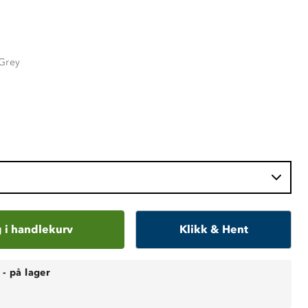
Grey
 i handlekurv
Klikk & Hent
-
på lager