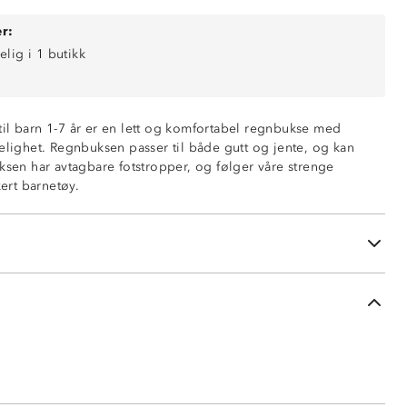
r:
elig i 1 butikk
0 mm vannsøyle)
 til barn 1-7 år er en lett og komfortabel regnbukse med
er
gelighet. Regnbuksen passer til både gutt og jente, og kan
opper for økt sikkerhet
ksen har avtagbare fotstropper, og følger våre strenge
i beinene
kert barnetøy.
100% resirkulert polyester
100% polyuretan (PU)