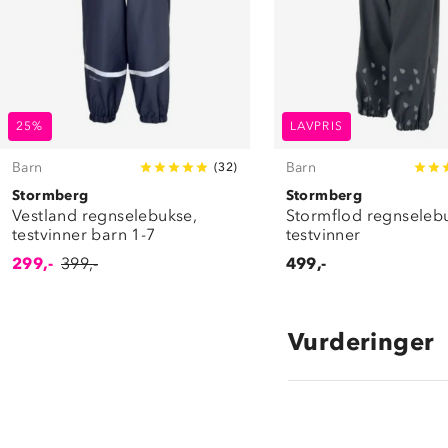
25%
LAVPRIS
Barn
Barn
(
32
)
Stormberg
Stormberg
Vestland regnselebukse,
Stormflod regnselebu
testvinner barn 1-7
testvinner
299,-
399,-
499,-
Vurderinger