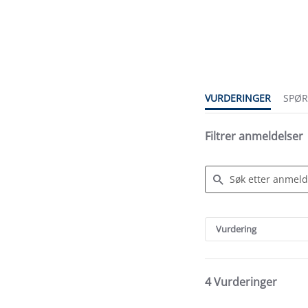
4.0
star
rating
VURDERINGER
SPØ
Filtrer anmeldelser
Search
Reviews
Vurdering
4 Vurderinger