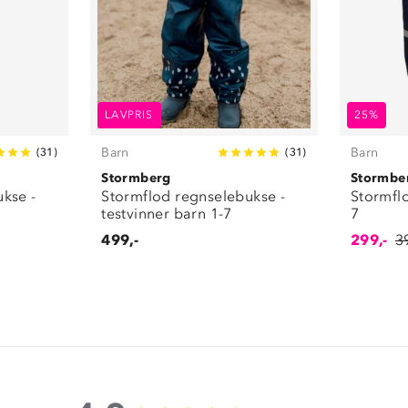
LAVPRIS
25%
Barn
Barn
(
31
)
(
31
)
Stormberg
Stormbe
kse -
Stormflod regnselebukse -
Stormfl
testvinner barn 1-7
7
499,-
299,-
3