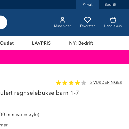
Privat
Bedrift
Mine sider
Favoritter
Handlekurv
Outlet
LAVPRIS
NY: Bedrift
5 VURDERINGER
LAVPRIS
kulert regnselebukse barn 1-7
000 mm vannsøyle)
mmer