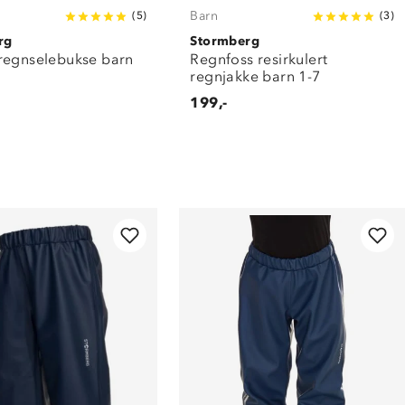
Barn
(
5
)
(
3
)
rg
Stormberg
regnselebukse barn
Regnfoss resirkulert
regnjakke barn 1-7
199,-