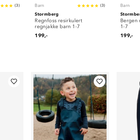
Barn
Barn
(
3
)
(
3
)
Stormberg
Stormbe
Regnfoss resirkulert
Bergen 
regnjakke barn 1-7
1-7
199,-
199,-