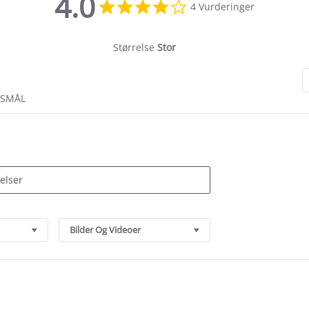
4.0
4.0
4 Vurderinger
star
rating
Størrelse
Stor
RSMÅL
Bilder Og Videoer