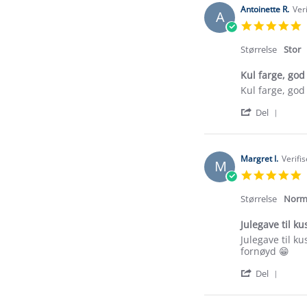
Antoinette R.
Ver
A
5
s
r
Størrelse
Stor
Kul farge, go
Review
review
Kul farge, go
by
stating
'
Antoinette
Kul
Del
Shar
R.
farge,
Revi
on
god
by
28
bukse
Antoi
Aug
med
Margret I.
Verifi
M
R.
2024
5
on
s
28
r
Størrelse
Norm
Aug
2024
Julegave til k
Review
review
Julegave til k
by
stating
fornøyd 😁
Margret
Julegave
'
I.
til
Del
Shar
on
kusin
Revi
27
min