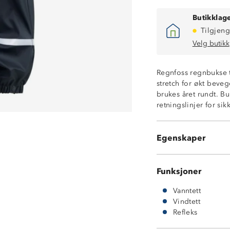
Butikklage
Tilgjeng
Velg butikk
Vindtett
Vanntett (10 00
​​Regnfoss regnbukse
Sveisede sømm
stretch for økt beve
Avtagbare fotstr
brukes året rundt. Bu
Refleks nederst 
retningslinjer for sik
Strikk i livet
Belegg innside: 
Super Proof™
Egenskaper
Yttermateriale: 
Funksjoner
Vanntett
Vindtett
Refleks