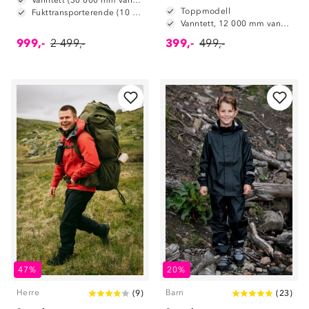
Vanntett (30 000 mm vannsøyle)
Toppmodell
Fukttransporterende (10 000 g/m2/24t)
Vanntett, 12 000 mm vannsøyle
999,-
2 499,-
399,-
499,-
47%
20%
Herre
Barn
(
9
)
(
23
)