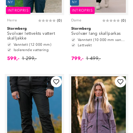
NY
NY
INTROPRIS
INTROPRIS
Herre
Dame
(
0
)
(
0
)
Stormberg
Stormberg
Svolvær lettvekts vattert
Svolvær lang skallparkas
skalljakke
Vanntett (10 000 mm vannsøyle)
Vanntett (12 000 mm)
Lettvekt
Isolerende vattering
599,-
1 299,-
799,-
1 499,-