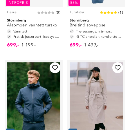
INTROPRIS
53%
Herre
Turutstyr
(
0
)
(
1
)
Stormberg
Stormberg
Alapmoen vanntett tursko
Breitind sovepose
Vanntett
Tre-sesongs: vår-høst
Pratisk justerbart lissesystem
-5 °C anbefalt komforttemperatur
699,-
1 199,-
699,-
1 499,-