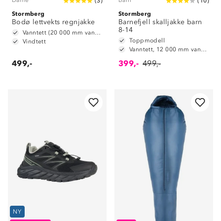
Dame
Barn
(
3
)
(
10
)
Stormberg
Stormberg
Bodø lettvekts regnjakke
Barnefjell skalljakke barn
8-14
Vanntett (20 000 mm vannsøyle)
Toppmodell
Vindtett
Vanntett, 12 000 mm vannsøyle
499,-
399,-
499,-
NY