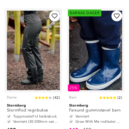
BARNAS DAGER
25%
Dame
Barn
(
42
)
(
2
)
Stormberg
Stormberg
Stormflod regnbukse
Farsund gummistøvel barn
Toppmodell til helårsbruk
Vanntett
Vanntett (30 000mm vannsøyle)
Grow With Me-indikator på innersåle