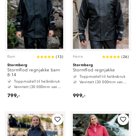
Barn
Herre
(
13
)
(
26
)
Stormberg
Stormberg
Stormflod regnjakke barn
Stormflod regnjakke
8-14
Toppmodell til helårsbruk
Toppmodell til helårsbruk
Vanntett (30 000mm vannsøyle)
Vanntett (30 000mm vannsøyle)
799,-
999,-