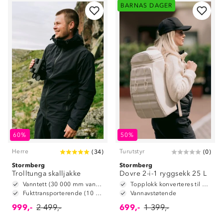
BARNAS DAGER
60%
50%
Herre
Turutstyr
(
34
)
(
0
)
Stormberg
Stormberg
Trolltunga skalljakke
Dovre 2-i-1 ryggsekk 25 L
Vanntett (30 000 mm vannsøyle)
Topplokk konverteres til hoftebelte
Fukttransporterende (10 000 g/m2/24t)
Vannavstøtende
999,-
2 499,-
699,-
1 399,-