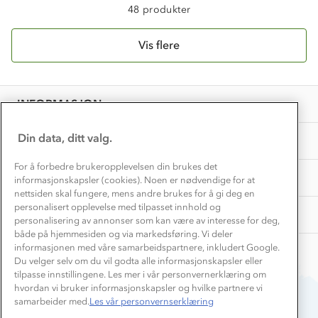
Kundeklubb
48 produkter
Inkludering
Hvordan velge riktig turtøy?
Norgesferie 🇳🇴
Våre butikker
Materialer
Vis flere
Vask og vedlikehold
Få turinspirasjon og tips her⛰
Bedrift, barnehage og SFO
Personvern
EL-retur
Overnatte utendørs⛺
Presse
Samarbeide med oss?
INFORMASJON
Store størrelser
Storms turtips🐿️
Jobbe hos oss?
Turmat oppskrifter
Din data, ditt valg.
OM OSS
Leirskole 🥾
Beredskap
For å forbedre brukeropplevelsen din brukes det
Barnehageansatt
TIPS OG RÅD
informasjonskapsler (cookies). Noen er nødvendige for at
nettsiden skal fungere, mens andre brukes for å gi deg en
Tips til hyttetur
personalisert opplevelse med tilpasset innhold og
AKTIVITETER
personalisering av annonser som kan være av interesse for deg,
både på hjemmesiden og via markedsføring. Vi deler
informasjonen med våre samarbeidspartnere, inkludert Google.
Du velger selv om du vil godta alle informasjonskapsler eller
tilpasse innstillingene. Les mer i vår personvernerklæring om
hvordan vi bruker informasjonskapsler og hvilke partnere vi
samarbeider med.
Les vår personvernserklæring