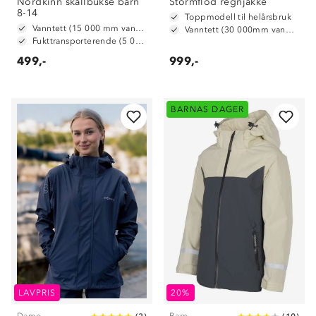
Nordkinn skallbukse barn
Stormflod regnjakke
8-14
Toppmodell til helårsbruk
Vanntett (15 000 mm vannsøyle)
Vanntett (30 000mm vannsøyle)
Fukttransporterende (5 000 g/m2/24t)
499,-
999,-
BARNAS DAGER
LAVPRIS
20%