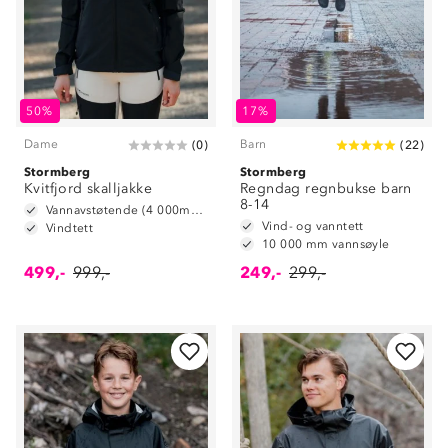
50%
17%
Dame
Barn
(
0
)
(
22
)
Stormberg
Stormberg
Kvitfjord skalljakke
Regndag regnbukse barn
8-14
Vannavstøtende (4 000mm vannsøyle)
Vind- og vanntett
Vindtett
10 000 mm vannsøyle
499,-
999,-
249,-
299,-