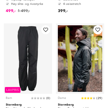
Høy slite- og rivestyrke
4-veisstretch
499,-
1 499,-
399,-
LAVPRIS
Barn
Dame
(
0
)
(
29
)
Stormberg
Stormberg