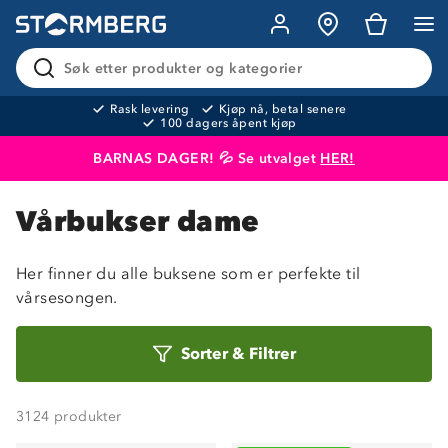
Søk etter produkter og kategorier
Rask levering
Kjøp nå, betal senere
100 dagers åpent kjøp
BARNAS DAGER! 💦 Se utvalget
HER!
Produktet er lagt i handlekurven
Til kassen
Vårbukser dame
Her finner du alle buksene som er perfekte til
vårsesongen.
Sorter
Sorter
&
Filtrer
etter
3124
produkter