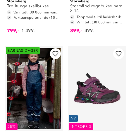
Stormberg
Stormberg
Trolltunga skallbukse
Stormflod regnbukse barn
8-14
Vanntett (30 000 mm vannsøyle)
Toppmodell til helårsbruk
Fukttransporterende (10 000 g/m2/24t)
Vanntett (30 000mm vannsøyle)
799,-
1 499,-
399,-
499,-
BARNAS DAGER
NY
25%
INTROPRIS