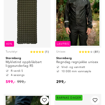
40%
LAVPRIS
Turutstyr
Unisex
(
1
)
(
81
)
Stormberg
Stormberg
Mykletind oppblåsbart
Regndag regnjakke unisex
liggeunderlag R5
Vind- og vanntett
R-verdi 5
10 000 mm vannsøyle
4-sesongs
599,-
999,-
299,-
BARNAS DAGER