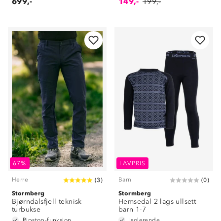
699,-
149,-
199,-
67%
LAVPRIS
Herre
Barn
(
3
)
(
0
)
Stormberg
Stormberg
Bjørndalsfjell teknisk
Hemsedal 2-lags ullsett
turbukse
barn 1-7
Ripstop-funksjon
Isolerende