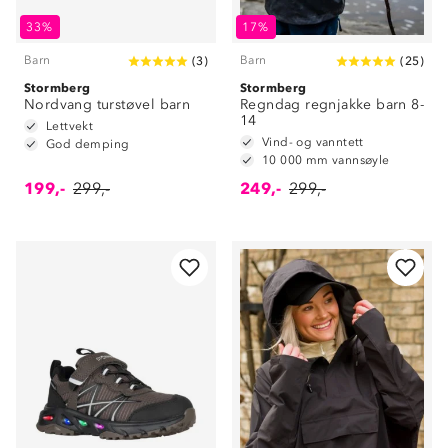
33%
17%
Barn
Barn
(
3
)
(
25
)
Stormberg
Stormberg
Nordvang turstøvel barn
Regndag regnjakke barn 8-
14
Lettvekt
Vind- og vanntett
God demping
10 000 mm vannsøyle
199,-
299,-
249,-
299,-