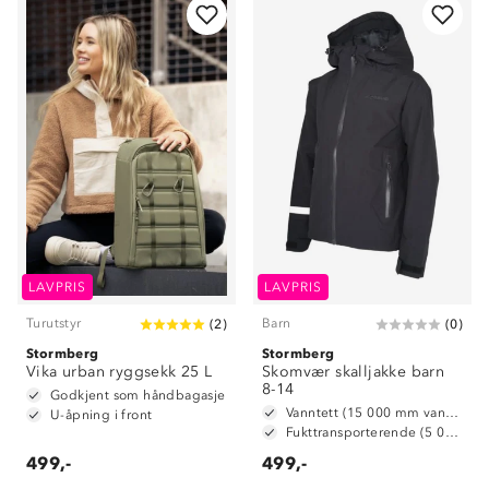
LAVPRIS
LAVPRIS
Turutstyr
Barn
(
2
)
(
0
)
Stormberg
Stormberg
Vika urban ryggsekk 25 L
Skomvær skalljakke barn
8-14
Godkjent som håndbagasje
Vanntett (15 000 mm vannsøyle)
U-åpning i front
Fukttransporterende (5 000 g/ m2/ 24t)
499,-
499,-