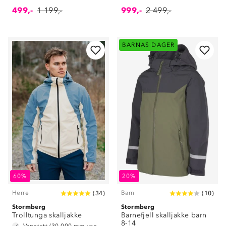
499,-
1 199,-
999,-
2 499,-
BARNAS DAGER
60%
20%
Herre
Barn
(
34
)
(
10
)
Stormberg
Stormberg
Trolltunga skalljakke
Barnefjell skalljakke barn
8-14