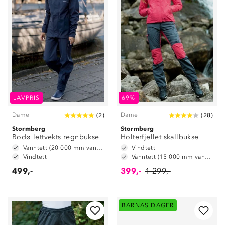
LAVPRIS
69%
Dame
Dame
(
2
)
(
28
)
Stormberg
Stormberg
Bodø lettvekts regnbukse
Holterfjellet skallbukse
Vanntett (20 000 mm vannsøyle)
Vindtett
Vindtett
Vanntett (15 000 mm vannsøyle)
499,-
399,-
1 299,-
BARNAS DAGER