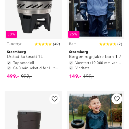
50%
25%
Turutstyr
Barn
(
49
)
(
2
)
Stormberg
Stormberg
Urstad kokesett 1L
Bergen regnjakke barn 1-7
Toppmodell
Vanntett (10 000 mm vannsøyle)
Ca 3 min koketid for 1 liter vann
Vindtett
499,-
999,-
149,-
199,-