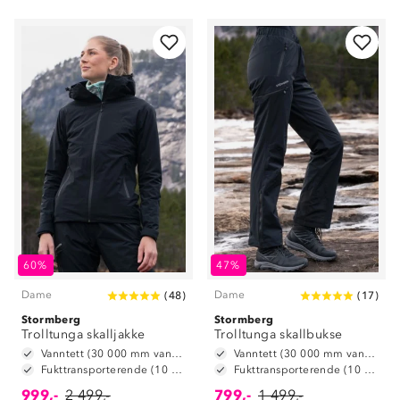
60%
47%
Dame
Dame
(
48
)
(
17
)
Stormberg
Stormberg
Trolltunga skalljakke
Trolltunga skallbukse
Vanntett (30 000 mm vannsøyle)
Vanntett (30 000 mm vannsøyle)
Fukttransporterende (10 000 g/m2/24t)
Fukttransporterende (10 000 g/m2/24t)
999,-
2 499,-
799,-
1 499,-