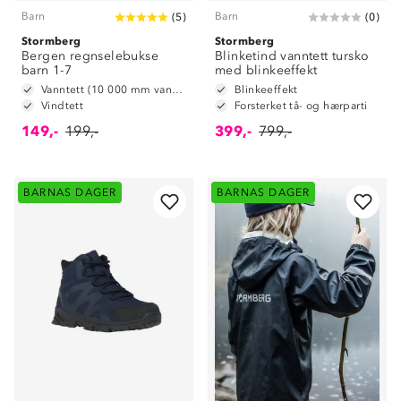
Barn
Barn
(
5
)
(
0
)
Stormberg
Stormberg
Bergen regnselebukse
Blinketind vanntett tursko
barn 1-7
med blinkeeffekt
Vanntett (10 000 mm vannsøyle)
Blinkeeffekt
Vindtett
Forsterket tå- og hærparti
149,-
199,-
399,-
799,-
BARNAS DAGER
BARNAS DAGER