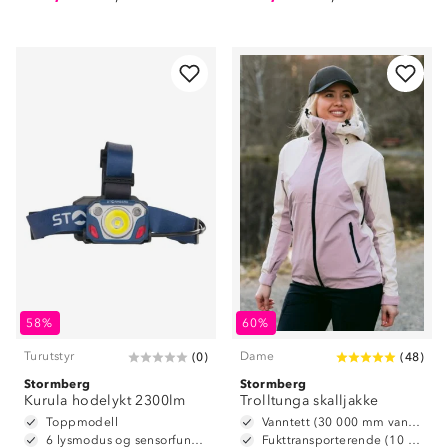
58%
60%
Turutstyr
Dame
(
0
)
(
48
)
Stormberg
Stormberg
Kurula hodelykt 2300lm
Trolltunga skalljakke
Toppmodell
Vanntett (30 000 mm vannsøyle)
6 lysmodus og sensorfunksjon
Fukttransporterende (10 000 g/m2/24t)