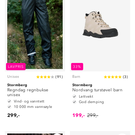
LAVPRIS
33%
Unisex
Barn
(
91
)
(
3
)
Stormberg
Stormberg
Regndag regnbukse
Nordvang turstøvel barn
unisex
Lettvekt
Vind- og vanntett
God demping
10 000 mm vannsøyle
299,-
199,-
299,-