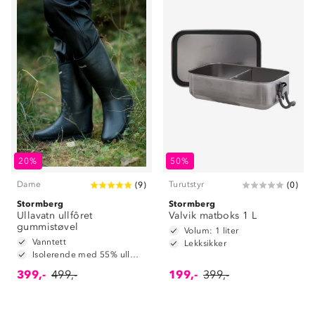
Om Stormberg
20%
50%
Dame
Turutstyr
(
9
)
(
0
)
Verdigrunnlag
Stormberg
Stormberg
Ullavatn ullfôret
Klima og miljø
Valvik matboks 1 L
Trelagsprinsippet barn
gummistøvel
Volum: 1 liter
Kundeservice
Vanntett
Etisk handel
Lekksikker
Alt du trenger til Norgesferien
Isolerende med 55% ullmiks
Kontakt oss
Dyreetikk
399,-
499,-
199,-
399,-
Dette trenger du til barnehagen
Konkurransevinnere
1% til samfunnet
Gravidklær