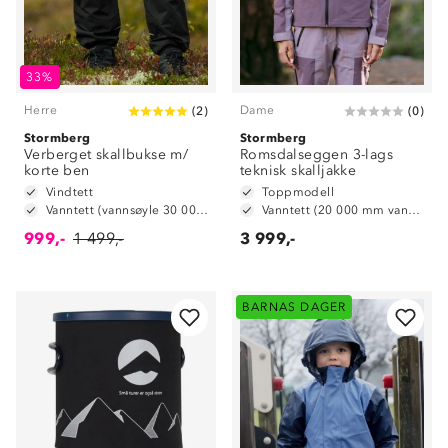
33%
Herre
Dame
(
2
)
(
0
)
Stormberg
Stormberg
Verberget skallbukse m/
Romsdalseggen 3-lags
korte ben
teknisk skalljakke
Vindtett
Toppmodell
Vanntett (vannsøyle 30 000 mm)
Vanntett (20 000 mm vannsøyle)
999,-
1 499,-
3 999,-
BARNAS DAGER