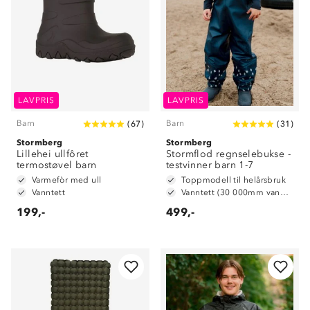
LAVPRIS
LAVPRIS
Barn
Barn
(
67
)
(
31
)
Stormberg
Stormberg
Lillehei ullfôret
Stormflod regnselebukse -
termostøvel barn
testvinner barn 1-7
Varmefòr med ull
Toppmodell til helårsbruk
Vanntett
Vanntett (30 000mm vannsøyle)
199,-
499,-