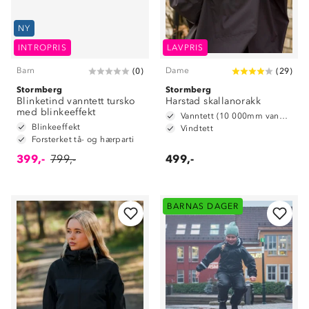
NY
INTROPRIS
LAVPRIS
Barn
Dame
(
0
)
(
29
)
Stormberg
Stormberg
Blinketind vanntett tursko
Harstad skallanorakk
med blinkeeffekt
Vanntett (10 000mm vannsøyle)
Blinkeeffekt
Vindtett
Forsterket tå- og hærparti
399,-
799,-
499,-
BARNAS DAGER