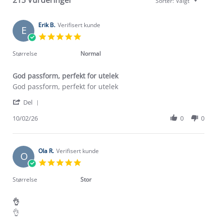
Sorter:
Valgt
Erik B.
Verifisert kunde
E
5.0
star
rating
Størrelse
Normal
God passform, perfekt for utelek
Review
review
God passform, perfekt for utelek
by
stating
'
Erik
God
Del
Share
B.
passform,
Review
10/02/26
0
0
on
perfekt
by
10
for
Erik
Feb
utelek
B.
2026
on
Ola R.
Verifisert kunde
O
10
5.0
Feb
star
2026
rating
Størrelse
Stor
👌
Review
review
👌