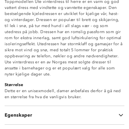
Vanntett, 15 000 mm vannsøyle
Toppmodellen Ute vinterdress til herre er en varm og god
3-sesongs: høst-vinter-vår
vattert dress med vindtette og vanntette egenskaper. Den
Toppmodell
bestselgende kjeledressen er utviklet for kjølige vår, høst-
Vindtett
og vinterdager. Dressen er populær til brett og skikjøring,
Fukttransporterende (6 000g/m2/24t)
til lek i snø, på tur med hund i all slags vær - og som
Tapede sømmer
utedress på jobb. Dressen har en romslig passform som gir
ProreTex® 15-6 membran
rom for ekstra innerlag, samt god luftsirkulering for optimal
Vannavstøtende glidelåser
isoleringseffekt. Utedressen har stormklaff og gamasjer for å
Noe oversized passform
sikre mot vind og snø, med totalt 5 lommer for praktisk
Stormklaff i front
oppbevaring av telefon, nøkler og andre nødvendigheter.
Totalt 5 lommer
Ute vinterdress er en av Norges mest solgte dresser til
2 glidelåslommer
ansatte i barnehager og er et populært valg for alle som
2 innerlommer
nyter kjølige dager ute.
1 brystlomme
Størrelse
Ventilasjonsåpninger under armene
Dette er en unisexmodell, damer anbefales derfor å gå ned
Avtagbar hette med justeringsmuligheter
en størrelse fra hva de vanligvis bruker.
Hakebeskytter på glidelås
Refleksdetaljer
Borrelåsstramming nederst i beina
Egenskaper
Snøgamasjer i beina