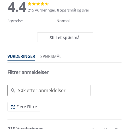
4.4
4.4
4.4
star
star
215 Vurderinger, 8 Spørsmål og svar
rating
rating
Størrelse
Normal
Still et spørsmål
VURDERINGER
SPØRSMÅL
Filtrer anmeldelser
Search
Flere Filtre
Reviews
215 Vurderinger