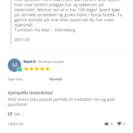
Kay
hvor mye stretch plagget har og tykkelsen på
H.
materialet. Minner om at vi har 100 dager åpent kjøp
on
på ubrukte produkter og gratis bytte i fysisk butikk. Ta
23
gjerne kontakt på chat eller epost om du har noen
Jan
spørsmål.
2026
Turhilsen fra Mari - Stormberg
26/01/26
Marit K.
Verifisert kunde
M
5.0
star
rating
Størrelse
Normal
Kjempefin vinterdress!
Review
review
Flott dress som passet perfekt til mottaker! Fin og god
by
stating
passform!
Marit
Kjempefin
'
K.
vinterdress!
Del
Share
on
Review
13/01/26
0
0
13
Om Stormberg
by
Jan