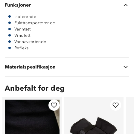
Funksjoner
Isolerende
Fukttransporterende
Vanntett
Vindtett
Vannavstøtende
Refleks
Ytterside: 100 % polyester med ProreTex®-membran
Innside: 100 % polyester
Materialspesifikasjon
Vattering: 100 % polyester
Anbefalt for deg