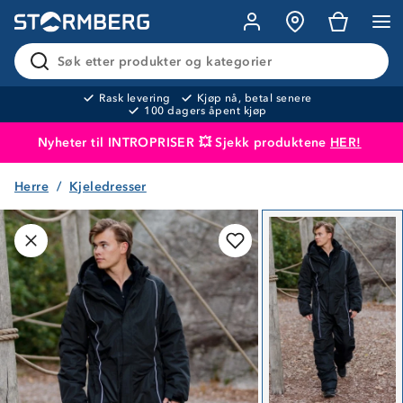
Søk etter produkter og kategorier
Rask levering
Kjøp nå, betal senere
100 dagers åpent kjøp
Nyheter til INTROPRISER 💥 Sjekk produktene
HER!
Herre
Kjeledresser
Produktet er lagt i handlekurven
Til kassen