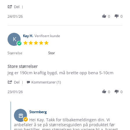
by
stating
'
Ola
👌
Del
Share
R.
Review
24/01/26
0
0
on
by
24
Ola
Jan
R.
2026
on
Kay H.
Verifisert kunde
K
24
5.0
Jan
star
2026
rating
Størrelse
Stor
Store størrelser
Review
review
Jeg er 190cm kraftig bygd, må brette opp bena 5-10cm
by
stating
'
Kay
Store
Del
Kommentarer (1)
Share
H.
størrelser
Review
23/01/26
0
0
on
by
23
Kay
Jan
Comments
H.
2026
by
on
Stormberg
Butikkeier
23
on
Hei Kay. Takk for tilbakemeldingen din. Vi
Jan
Review
anbefaler å se på størrelsesguiden på produktet før
2026
by
man bestiller, men størrelsen kan variere bl.a. basert