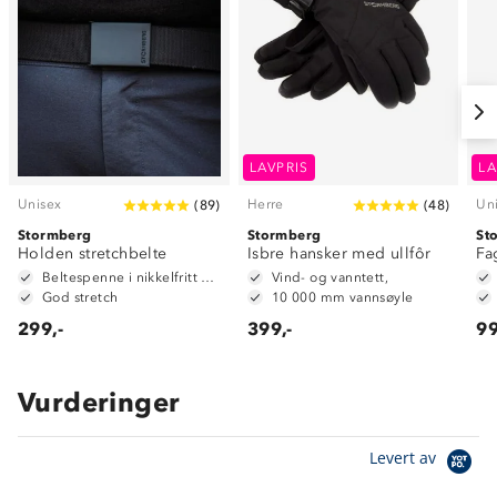
LAVPRIS
LA
Unisex
Herre
Un
(
89
)
(
48
)
Stormberg
Stormberg
St
Holden stretchbelte
Isbre hansker med ullfôr
Fa
Beltespenne i nikkelfritt metall
Vind- og vanntett,
God stretch
10 000 mm vannsøyle
299,-
399,-
99
Vurderinger
Levert av