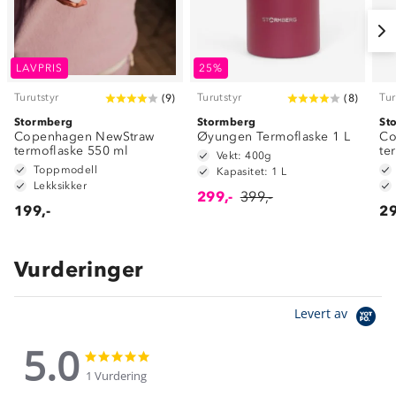
LAVPRIS
25%
Turutstyr
Turutstyr
Tur
(
9
)
(
8
)
Stormberg
Stormberg
St
Copenhagen NewStraw
Øyungen Termoflaske 1 L
Co
termoflaske 550 ml
te
Vekt: 400g
Toppmodell
Kapasitet: 1 L
Lekksikker
299,-
399,-
199,-
29
Vurderinger
Levert av
5.0
5.0
5.0
star
star
1 Vurdering
rating
rating