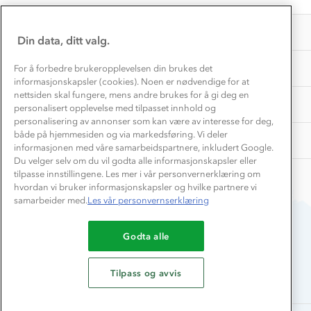
by
25
EL-retur
Maricel
Overnatte utendørs⛺
Feb
Presse
Samarbeide med oss?
B.
2025
INFORMASJON
Store størrelser
on
Din data, ditt valg.
Storms turtips🐿️
25
Jobbe hos oss?
Feb
Turmat oppskrifter
OM OSS
For å forbedre brukeropplevelsen din brukes det
Leirskole 🥾
2025
informasjonskapsler (cookies). Noen er nødvendige for at
Beredskap
nettsiden skal fungere, mens andre brukes for å gi deg en
Barnehageansatt
TIPS OG RÅD
personalisert opplevelse med tilpasset innhold og
personalisering av annonser som kan være av interesse for deg,
Tips til hyttetur
både på hjemmesiden og via markedsføring. Vi deler
AKTIVITETER
informasjonen med våre samarbeidspartnere, inkludert Google.
Du velger selv om du vil godta alle informasjonskapsler eller
tilpasse innstillingene. Les mer i vår personvernerklæring om
hvordan vi bruker informasjonskapsler og hvilke partnere vi
samarbeider med.
Les vår personvernserklæring
Godta alle
Du betaler enkelt med
Tilpass og avvis