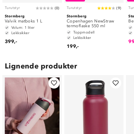
Turutstyr
Turutstyr
Tur
(
0
)
(
9
)
Stormberg
Stormberg
St
Valvik matboks 1 L
Copenhagen NewStraw
Be
termoflaske 550 ml
Volum: 1 liter
Toppmodell
Lekksikker
Lekksikker
399,-
99
199,-
Lignende produkter