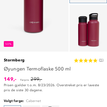
50%
50%
50%
Stormberg
(1)
Øyungen Termoflaske 500 ml
149,-
299,-
Førpris:
Prisen gjelder t.o.m. 8/23/2026. Overstreket pris er laveste
pris de siste 30 dagene.
Valgt farge:
Cabernet