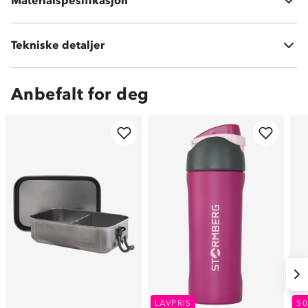
Materialspesifikasjon
Rustfritt stål
Vekt:
320g
Tekniske detaljer
Volum:
500 ml
Anbefalt for deg
LAVPRIS
5