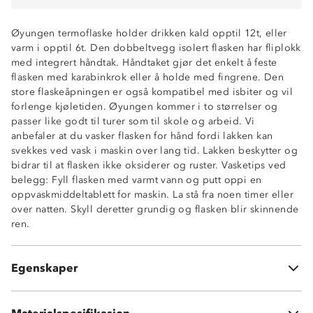
Øyungen termoflaske holder drikken kald opptil 12t, eller
varm i opptil 6t. Den dobbeltvegg isolert flasken har fliplokk
med integrert håndtak. Håndtaket gjør det enkelt å feste
flasken med karabinkrok eller å holde med fingrene. Den
store flaskeåpningen er også kompatibel med isbiter og vil
forlenge kjøletiden. Øyungen kommer i to størrelser og
passer like godt til turer som til skole og arbeid. Vi
anbefaler at du vasker flasken for hånd fordi lakken kan
svekkes ved vask i maskin over lang tid. Lakken beskytter og
Størrelse: 23 x 7,3cm
bidrar til at flasken ikke oksiderer og ruster. Vasketips ved
Dobbeltvegg isolert flaske i rustfritt stål
belegg: Fyll flasken med varmt vann og putt oppi en
Ekstra vid flaskeåpning, diameter: 5,5cm
oppvaskmiddeltablett for maskin. La stå fra noen timer eller
Fliplokk med integrert håndtak
over natten. Skyll deretter grundig og flasken blir skinnende
Karabinkrok medfølger ikke
ren.
Lokk i polypropylen (PP)
Plastring i BPA-fri silikon
Flasken 100 % rustfritt stål
Egenskaper
Bør håndvaskes