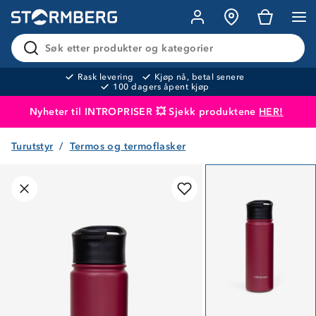
Søk etter produkter og kategorier
Rask levering
Kjøp nå, betal senere
100 dagers åpent kjøp
Nyheter til INTROPRISER 💥 Sjekk produktene
HER!
Turutstyr
Termos og termoflasker
Produktet er lagt i handlekurven
Til kassen