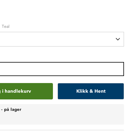
n Teal
 i handlekurv
Klikk & Hent
-
på lager