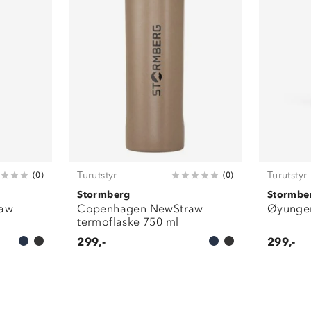
Turutstyr
Turutstyr
(
0
)
(
0
)
Stormberg
Stormbe
raw
Copenhagen NewStraw
Øyungen
termoflaske 750 ml
299,-
299,-