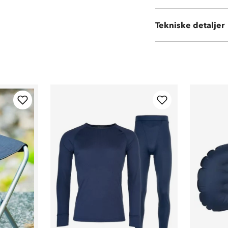
Vekt:
370 gram
Tekniske detaljer
Volum:
550 ml