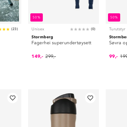
50%
50%
Unisex
Turutstyr
(
23
)
(
0
)
Stormberg
Stormbe
Fagerhei superundertøysett
Søvra o
149,-
299,-
99,-
199