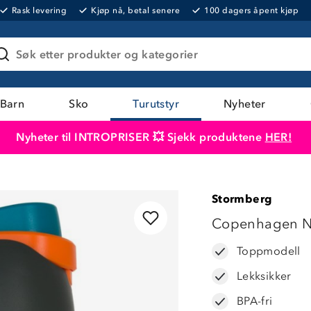
Rask levering
Kjøp nå, betal senere
100 dagers åpent kjøp
Søk etter produkter og kategorier
Barn
Sko
Turutstyr
Nyheter
Nyheter til INTROPRISER 💥 Sjekk produktene
HER!
Produktet er lagt i handlekurven
Til kassen
Stormberg
POPULÆR
Copenhagen Ne
LAVPRIS
Toppmodell
Lekksikker
BPA-fri