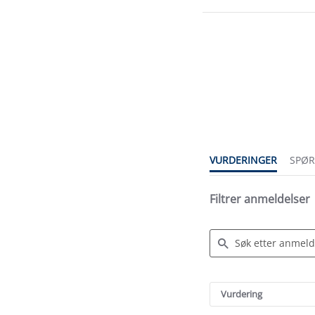
3.7
star
rating
VURDERINGER
SPØ
Filtrer anmeldelser
Search
Reviews
Vurdering