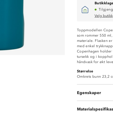
Butikklage
Tilgjeng
Velg butikk
Toppmodellen Copenh
som rommer 550 ml, m
materiale. Flasken er
med enkel trykknapp i
Copenhagen holder væ
tursekk og i kopphol
Toppmodell
håndvask for økt leve
Lekksikker
Størrelse
BPA-fri
Omkrets bunn 23,2 c
Foldbart håndta
Passer til koppho
Holder væske ka
Egenskaper
Tåler oppvaskma
Syrefast stål
Materialspesifika
Lokk: Polypropy