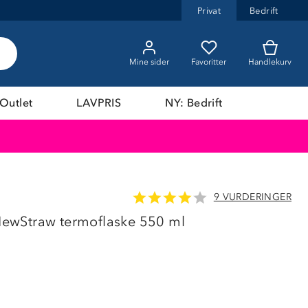
Privat
Bedrift
Mine sider
Favoritter
Handlekurv
Outlet
LAVPRIS
NY: Bedrift
9 VURDERINGER
POPUL
wStraw termoflaske 550 ml
LAVPRIS