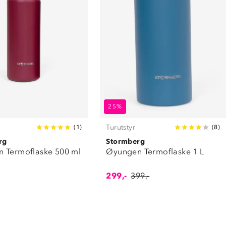
25%
Turutstyr
(
1
)
(
8
)
rg
Stormberg
 Termoflaske 500 ml
Øyungen Termoflaske 1 L
299,-
399,-