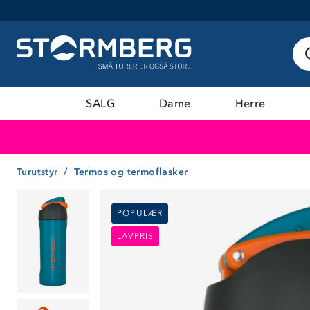
SALG
Dame
Herre
Turutstyr
Termos og termoflasker
POPULÆR
POPULÆR
LAVPRIS
LAVPRIS