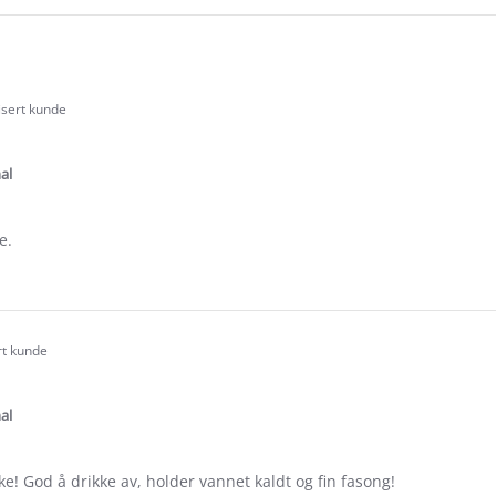
isert kunde
.0
tar
ating
al
e.
e
ew
ena
rt kunde
.0
tar
ating
al
ske! God å drikke av, holder vannet kaldt og fin fasong!