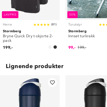
LAVPRIS
50%
Herre
Turutstyr
(
81
)
Stormberg
Stormberg
Bryne Quick Dry t-skjorte 2-
Innset turkrakk
pack
199,-
99,-
199,-
Lignende produkter