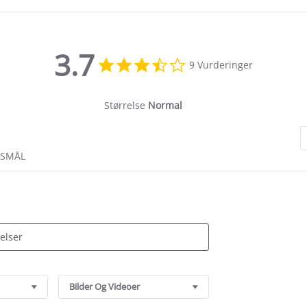
3.7
3.7
9 Vurderinger
star
rating
Størrelse
Normal
RSMÅL
Bilder Og Videoer