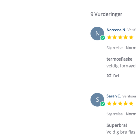
9 Vurderinger
Noreena N.
Verif
N
5
s
r
Størrelse
Norm
termosflaske
Review
review
veldig fornøyd
by
stating
'
Noreena
termosflaske
Del
Shar
N.
Revi
on
by
15
Nore
Jul
Sarah C.
Verifise
S
N.
2026
5
on
s
15
r
Størrelse
Norm
Jul
2026
Superbra!
Review
review
Veldig bra fla