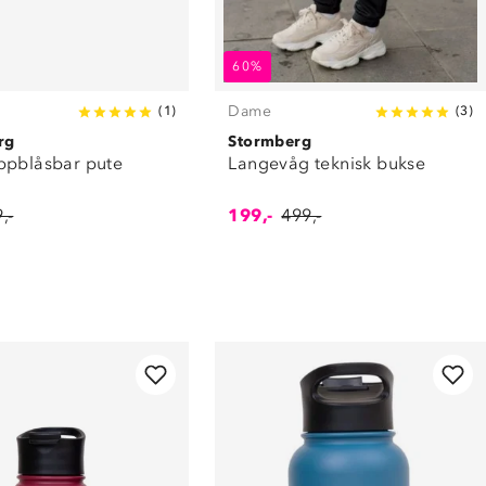
60%
Dame
(
1
)
(
3
)
rg
Stormberg
ppblåsbar pute
Langevåg teknisk bukse
,-
199,-
499,-