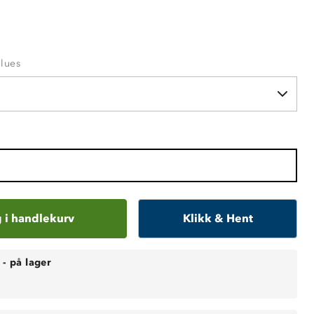
Blues
 i handlekurv
Klikk & Hent
-
på lager