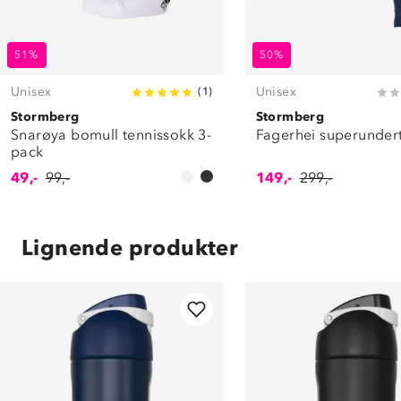
51%
50%
Unisex
Unisex
(
1
)
Stormberg
Stormberg
Snarøya bomull tennissokk 3-
Fagerhei superunder
pack
49,-
99,-
149,-
299,-
Lignende produkter