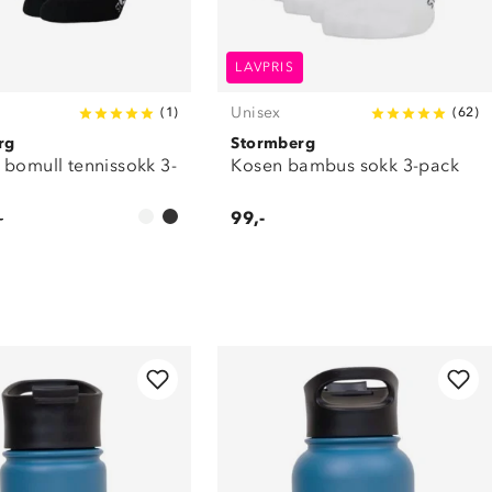
LAVPRIS
Unisex
(
1
)
(
62
)
rg
Stormberg
 bomull tennissokk 3-
Kosen bambus sokk 3-pack
-
99,-