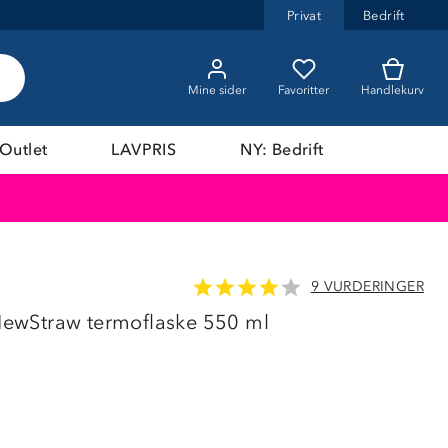
Privat
Bedrift
Mine sider
Favoritter
Handlekurv
Outlet
LAVPRIS
NY: Bedrift
9 VURDERINGER
LAVPRIS
wStraw termoflaske 550 ml