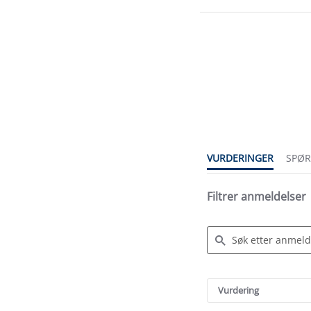
3.7
star
rating
VURDERINGER
SPØ
Filtrer anmeldelser
Search
Reviews
Vurdering