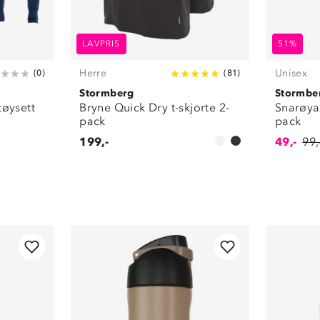
LAVPRIS
51%
Herre
Unisex
(
0
)
(
81
)
Stormberg
Stormbe
tøysett
Bryne Quick Dry t-skjorte 2-
Snarøya
pack
pack
199,-
49,-
99,