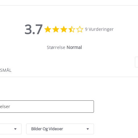
3.7
3.7
9 Vurderinger
star
rating
Størrelse
Normal
RSMÅL
Bilder Og Videoer