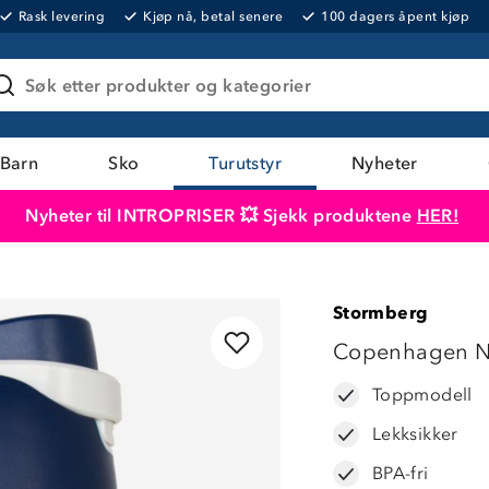
Rask levering
Kjøp nå, betal senere
100 dagers åpent kjøp
Søk etter produkter og kategorier
Barn
Sko
Turutstyr
Nyheter
Nyheter til INTROPRISER 💥 Sjekk produktene
HER!
Produktet er lagt i handlekurven
Til kassen
Stormberg
LAVPRIS
Copenhagen Ne
Toppmodell
Lekksikker
BPA-fri