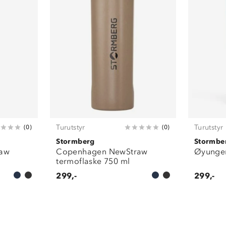
Turutstyr
Turutstyr
(
0
)
(
0
)
Stormberg
Stormbe
raw
Copenhagen NewStraw
Øyungen
termoflaske 750 ml
299,-
299,-