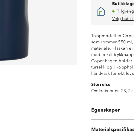
Butikklage
Tilgjeng
Velg butikk
Toppmodellen Copenh
som rommer 550 ml, m
materiale. Flasken er
med enkel trykknapp i
Copenhagen holder væ
tursekk og i kopphol
Toppmodell
håndvask for økt leve
Lekksikker
Størrelse
BPA-fri
Omkrets bunn 23,2 c
Foldbart håndta
Passer til koppho
Holder væske ka
Egenskaper
Tåler oppvaskma
Syrefast stål
Materialspesifika
Lokk: Polypropy