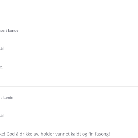
isert kunde
.0
tar
ating
al
e.
e
ew
ena
rt kunde
.0
tar
ating
al
ske! God å drikke av, holder vannet kaldt og fin fasong!