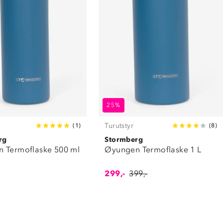
25%
Turutstyr
(
1
)
(
8
)
rg
Stormberg
 Termoflaske 500 ml
Øyungen Termoflaske 1 L
299,-
399,-