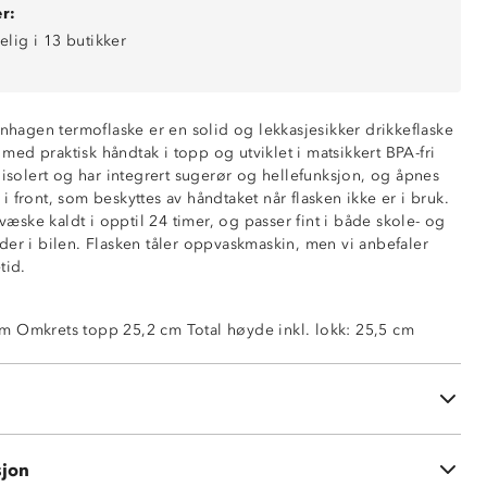
r:
elig i 13 butikker
agen termoflaske er en solid og lekkasjesikker drikkeflaske
ed praktisk håndtak i topp og utviklet i matsikkert BPA-fri
 isolert og har integrert sugerør og hellefunksjon, og åpnes
 front, som beskyttes av håndtaket når flasken ikke er i bruk.
ske kaldt i opptil 24 timer, og passer fint i både skole- og
der i bilen. Flasken tåler oppvaskmaskin, men vi anbefaler
tid.
m Omkrets topp 25,2 cm Total høyde inkl. lokk: 25,5 cm
k
lder i bil
ldt opptil 24 timer
skin
sjon
len og silikonpakning