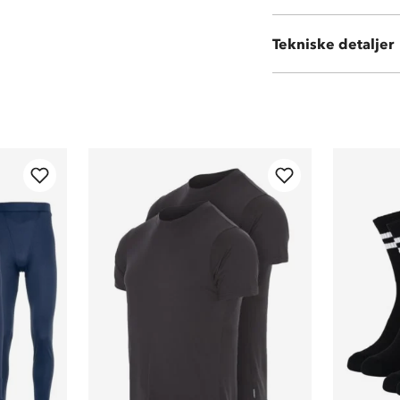
Vekt:
370 gram
Tekniske detaljer
Volum:
550 ml