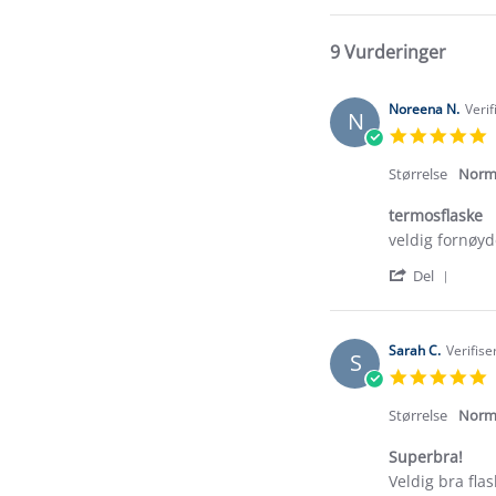
9 Vurderinger
Noreena N.
Verif
N
5
s
r
Størrelse
Norm
termosflaske
Review
review
veldig fornøyd
by
stating
'
Noreena
termosflaske
Del
Shar
N.
Revi
on
by
15
Nore
Jul
Sarah C.
Verifise
S
N.
2026
5
on
s
15
r
Størrelse
Norm
Jul
2026
Superbra!
Review
review
Veldig bra fla