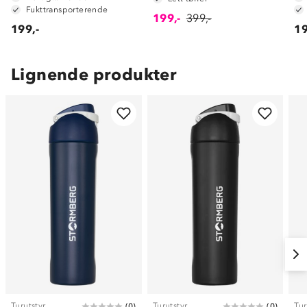
Fukttransporterende
199,-
399,-
199,-
19
Lignende produkter
Turutstyr
Turutstyr
Tur
(
0
)
(
0
)