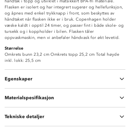
håndtak i topp og utviklet i matsikkert BPA-fri materiale.
Flasken er isolert og har integrert sugerør og hellefunksjon,
og åpnes med enkel trykknapp i front, som beskyttes av
håndtaket når flasken ikke er i bruk. Copenhagen holder
væske kaldt i opptil 24 timer, og passer fint i både skole- og
tursekk og i koppholder i bilen. Flasken tåler
oppvaskmaskin, men vi anbefaler håndvask for økt levetid.
Toppmodell
Størrelse
Lekksikker
Omkrets bunn 23,2 cm Omkrets topp 25,2 cm Total høyde
BPA-fri
inkl. lokk: 25,5 cm
Foldbart håndtak
Passer til koppholder i bil
Holder væske kaldt opptil 24 timer
Egenskaper
Tåler oppvaskmaskin
Syrefast stål
Materialspesifikasjon
Lokk: Polypropylen og silikonpakning
Vekt:
370 gram
Tekniske detaljer
Volum:
550 ml