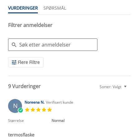
VURDERINGER
SPØRSMÅL
Filtrer anmeldelser
Search
Flere Filtre
Reviews
9 Vurderinger
Sorter:
Valgt
Noreena N.
Verifisert kunde
N
5.0
star
rating
Størrelse
Normal
termosflaske