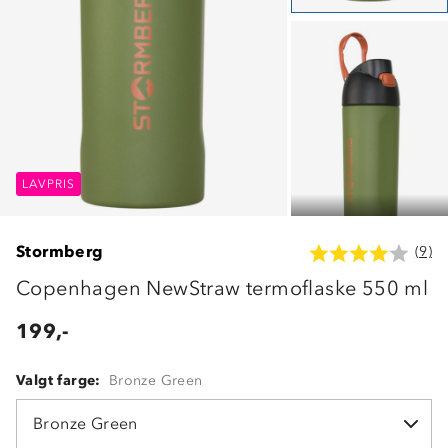
LAVPRIS
LAVPRIS
LAVPRIS
Stormberg
(9)
Copenhagen NewStraw termoflaske 550 ml
199,-
Valgt farge:
Bronze Green
Bronze Green