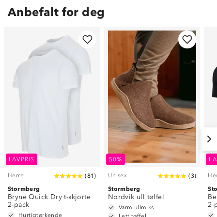
Anbefalt for deg
LAVPRIS
50%
LA
Herre
Unisex
He
(
81
)
(
3
)
Stormberg
Stormberg
St
Bryne Quick Dry t-skjorte
Nordvik ull tøffel
Be
2-pack
2-
Varm ullmiks
Hurtigtørkende
Lett tøffel