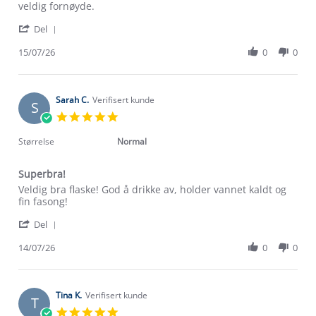
Review
review
veldig fornøyde.
by
stating
'
Noreena
termosflaske
Del
Share
N.
Review
15/07/26
0
0
on
by
15
Noreena
Jul
N.
2026
on
Sarah C.
Verifisert kunde
S
15
5.0
Jul
star
2026
rating
Størrelse
Normal
Superbra!
Review
review
Veldig bra flaske! God å drikke av, holder vannet kaldt og
by
stating
fin fasong!
Sarah
Superbra!
'
C.
Del
Share
on
Review
14/07/26
0
0
14
by
Jul
Sarah
2026
C.
on
Tina K.
Verifisert kunde
T
14
5.0