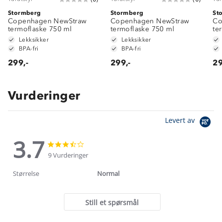
Stormberg
Stormberg
St
Copenhagen NewStraw
Copenhagen NewStraw
Co
termoflaske 750 ml
termoflaske 750 ml
te
Lekksikker
Lekksikker
BPA-fri
BPA-fri
299,-
299,-
29
Vurderinger
Levert av
3.7
3.7
3.7
star
star
9 Vurderinger
rating
rating
Størrelse
Normal
Still et spørsmål