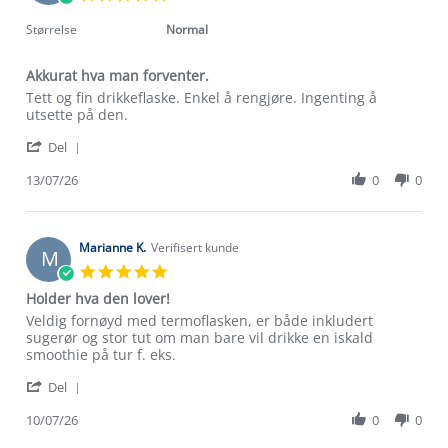
Jul
star
2026
rating
Størrelse
Normal
Akkurat hva man forventer.
Review
review
Tett og fin drikkeflaske. Enkel å rengjøre. Ingenting å
by
stating
utsette på den.
Tina
Akkurat
'
K.
hva
Del
Share
on
man
Review
13/07/26
0
0
13
forventer.
by
Jul
Tina
2026
K.
on
Marianne K.
Verifisert kunde
M
13
5.0
Jul
star
Holder hva den lover!
2026
rating
Review
review
Veldig fornøyd med termoflasken, er både inkludert
by
stating
sugerør og stor tut om man bare vil drikke en iskald
Marianne
Holder
smoothie på tur f. eks.
K.
hva
'
on
den
Del
Share
10
lover!
Review
10/07/26
0
0
Jul
Om Stormberg
by
2026