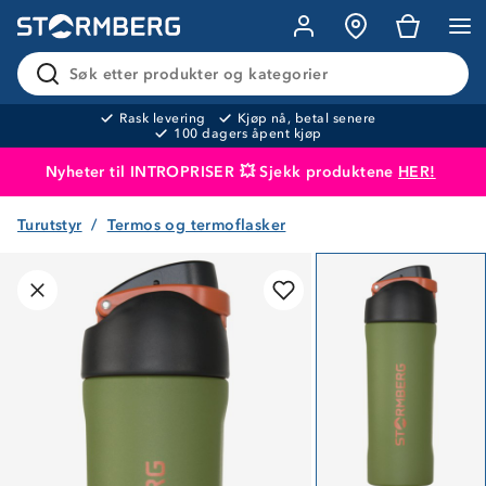
Søk etter produkter og kategorier
Rask levering
Kjøp nå, betal senere
100 dagers åpent kjøp
Nyheter til INTROPRISER 💥 Sjekk produktene
HER!
Turutstyr
Termos og termoflasker
Produktet er lagt i handlekurven
Til kassen