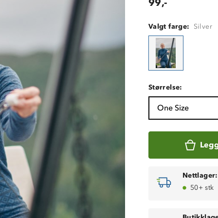
99,-
Valgt farge:
Silver
Størrelse:
One Size
Legg
Nettlager:
50+ stk
Butikklage