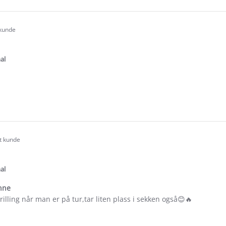
e
ew
y
 kunde
.0
tar
ating
al
e
ew
rt kunde
.0
tar
ating
al
inne
grilling når man er på tur,tar liten plass i sekken også😊🔥
e