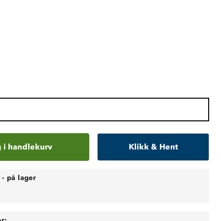
 i handlekurv
Klikk & Hent
-
på lager
r: