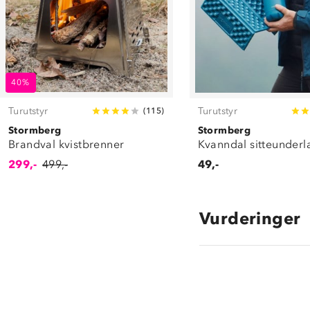
40%
Turutstyr
Turutstyr
(
115
)
Stormberg
Stormberg
Brandval kvistbrenner
Kvanndal sitteunderl
299,-
499,-
49,-
Vurderinger