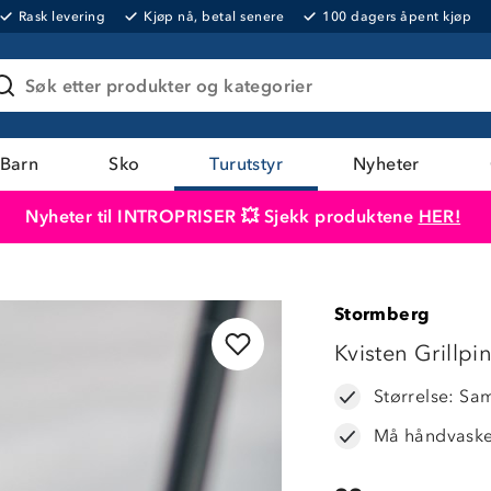
Rask levering
Kjøp nå, betal senere
100 dagers åpent kjøp
Søk etter produkter og kategorier
Barn
Sko
Turutstyr
Nyheter
Nyheter til INTROPRISER 💥 Sjekk produktene
HER!
Produktet er lagt i handlekurven
Til kassen
Stormberg
Kvisten Grillpi
Størrelse: Sa
Må håndvask