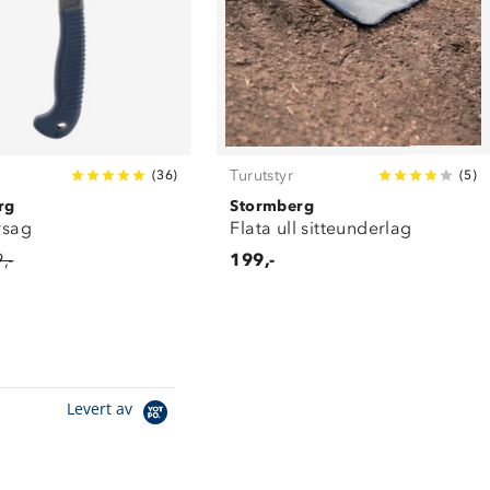
Turutstyr
(
36
)
(
5
)
rg
Stormberg
ursag
Flata ull sitteunderlag
,-
199,-
Levert av