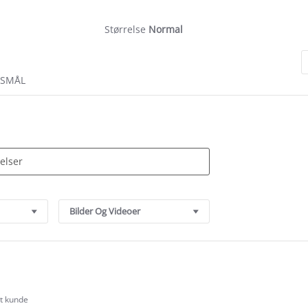
rating
Størrelse
Normal
RSMÅL
Bilder Og Videoer
rt kunde