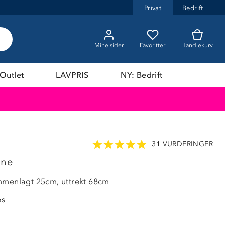
Privat
Bedrift
Mine sider
Favoritter
Handlekurv
Outlet
LAVPRIS
NY: Bedrift
31 VURDERINGER
nne
mmenlagt 25cm, uttrekt 68cm
es