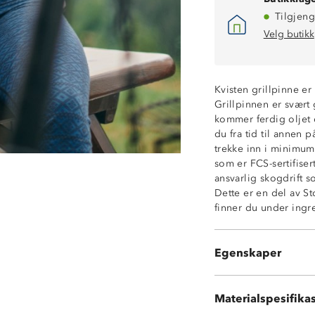
Tilgjeng
Velg butikk
Kvisten grillpinne e
Grillpinnen er svært 
kommer ferdig oljet o
du fra tid til annen p
trekke inn i minimum 
som er FCS-sertifiser
ansvarlig skogdrift 
Dette er en del av 
finner du under ingr
Oppskrift på pinn
bakepulver 4 ss smel
Størrelse: Samm
hjemme før turen og 
Egenskaper
Må håndvaskes
til deigen er passe k
å grille pølsene litt 
Materiale: Håndta
pinnebrød: Du kan gj
Materialspesifika
FCS-sertifisert t
salamibiter i deigen 