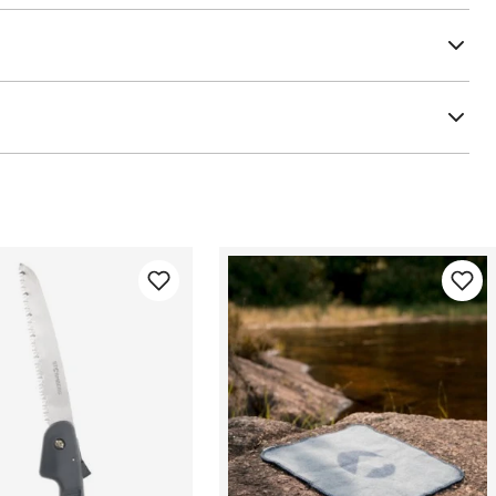
ker før steking. Eller du kan blande inn blåbær, multer eller
r på turen. Det gir ekstra smak og er populært blant både