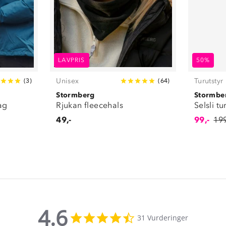
LAVPRIS
50%
Unisex
Turutstyr
(
3
)
(
64
)
Stormberg
Stormbe
ag
Rjukan fleecehals
Selsli t
49,-
99,-
199
4.6
4.6
31 Vurderinger
star