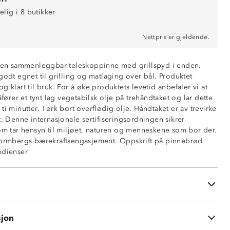
elig i 8 butikker
Nettpris er gjeldende.
r en sammenleggbar teleskoppinne med grillspyd i enden.
godt egnet til grilling og matlaging over bål. Produktet
g klart til bruk. For å øke produktets levetid anbefaler vi at
åfører et tynt lag vegetabilsk olje på trehåndtaket og lar dette
ti minutter. Tørk bort overflødig olje. Håndtaket er av trevirke
t. Denne internasjonale sertifiseringsordningen sikrer
som tar hensyn til miljøet, naturen og menneskene som bor der.
Stormbergs bærekraftsengasjement. Oppskrift på pinnebrød
edienser
ebrød (ca 8 stk): 4 dl hvetemel 1/2 ts salt 1/2 ts sukker 2 ts
tet smør eller rapsolje 1 ½ dl melk Denne deigen lages
enlagt 25cm, uttrekt 68cm
tas med i en tett beholder. Bland det tørre og spe med væske
lissete. Hvis du vil ha pinnebrød utenpå grillpølser, er det lurt
alene først, slik at de blir gjennomstekte. Variasjoner av
k i tre, grillspyd i stål
erne ha ekstra krydder, ost, soltørkede tomater eller
sjon
re som sikrer ansvarlig skogdrift
hvis du ønsker å variere litt. For en søt variant kan deigen