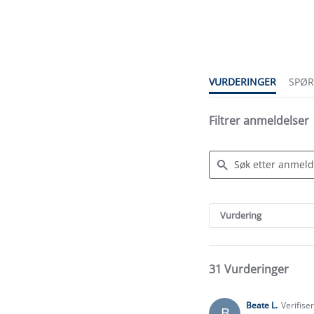
4.6
star
rating
VURDERINGER
SPØ
Filtrer anmeldelser
Search
Reviews
Vurdering
31 Vurderinger
Beate L.
Verifise
B