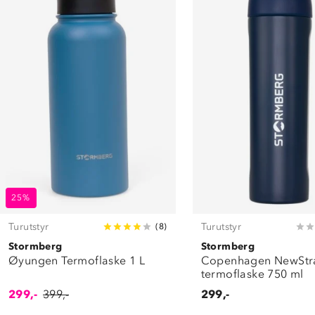
25%
Turutstyr
Turutstyr
(
8
)
Stormberg
Stormberg
Øyungen Termoflaske 1 L
Copenhagen NewSt
termoflaske 750 ml
299,-
399,-
299,-