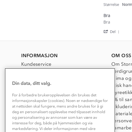
r
Størrelse
Norm
Bra
Review
review
Bra
by
stating
'
Maricel
Bra
Del
Shar
B.
Revi
on
by
25
Maric
Feb
INFORMASJON
OM OSS
B.
2025
on
Kundeservice
Om Stor
25
Kontakt oss
Verdigru
Feb
2025
Konkurransevinnere
Klima og
Din data, ditt valg.
Kundeklubb
Etisk han
Våre butikker
Dyreetik
For å forbedre brukeropplevelsen din brukes det
Bedrift, barnehage og SFO
1% til s
informasjonskapsler (cookies). Noen er nødvendige for
Presse
Inkluder
at nettsiden skal fungere, mens andre brukes for å gi
deg en personalisert opplevelse med tilpasset innhold
Material
og personalisering av annonser som kan være av
Personve
interesse for deg, både på hjemmesiden og via
Samarbe
markedsføring. Vi deler informasjonen med våre