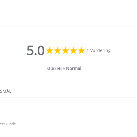
5.0
5.0
1 Vurdering
star
rating
Størrelse
Normal
RSMÅL
sert kunde
.0
tar