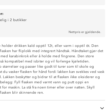
r:
elig i 2 butikker
Nettpris er gjeldende.
holder drikken kald opptil 12t, eller varm i opptil 6t. Den
flasken har fliplokk med integrert håndtak. Håndtaket gjør det
en med karabinkrok eller å holde med fingrene. Den store
så kompatibel med isbiter og vil forlenge kjøletiden.
tørrelser og passer like godt til turer som til skole og
7,3cm
at du vasker flasken for hånd fordi lakken kan svekkes ved vask
rt flaske i rustfritt stål
d. Lakken beskytter og bidrar til at flasken ikke oksiderer og
eåpning, diameter: 5,5cm
d belegg: Fyll flasken med varmt vann og putt oppi en
tegrert håndtak
for maskin. La stå fra noen timer eller over natten. Skyll
følger ikke
flasken blir skinnende ren.
ylen (PP)
i silikon
tfritt stål