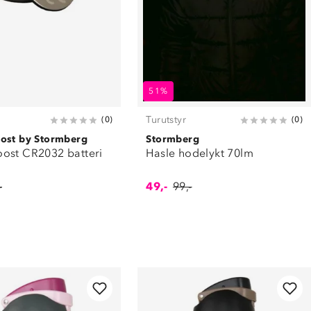
51%
Turutstyr
(
0
)
(
0
)
ost by Stormberg
Stormberg
ost CR2032 batteri
Hasle hodelykt 70lm
-
49,-
99,-