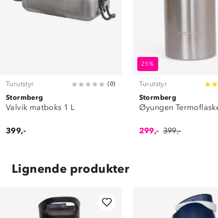
25%
Turutstyr
Turutstyr
(
0
)
Stormberg
Stormberg
Valvik matboks 1 L
Øyungen Termoflaske
399,-
299,-
399,-
Lignende produkter