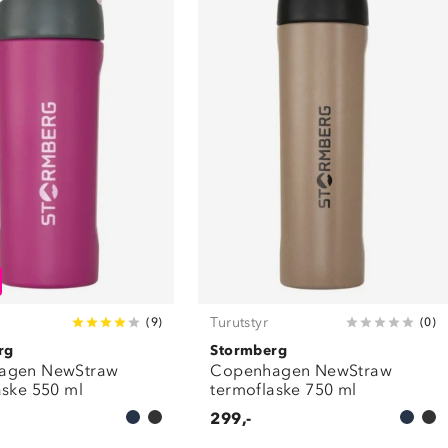
Turutstyr
(
9
)
(
0
)
rg
Stormberg
agen NewStraw
Copenhagen NewStraw
aske 550 ml
termoflaske 750 ml
299,-