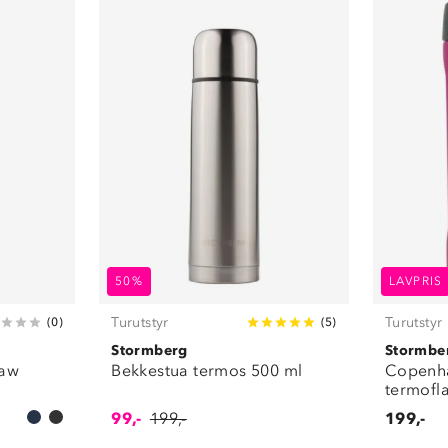
50%
LAVPRIS
Turutstyr
Turutstyr
(
0
)
(
5
)
Stormberg
Stormbe
raw
Bekkestua termos 500 ml
Copenh
termofl
99,-
199,-
199,-