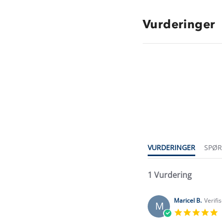
Vurderinger
5.0
star
rating
VURDERINGER
SPØ
1 Vurdering
Maricel B.
Verifi
M
5
s