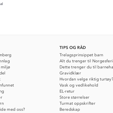
ating
al
e
ew
el
TIPS OG RÅD
mberg
Trelagsprinsippet barn
nnlag
Alt du trenger til Norgesfer
 miljø
Dette trenger du til barneh
del
Gravidklær
k
Hvordan velge riktig turtøy
amfunnet
Vask og vedlikehold
ing
EL-retur
er
Store størrelser
rn
Turmat oppskrifter
ide med oss?
Beredskap