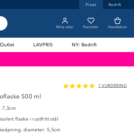
Privat
Bedrift
Mine sider
Favoritter
Handlekurv
Outlet
LAVPRIS
NY: Bedrift
1 VURDERING
flaske 500 ml
x 7,3cm
lert flaske i rustfritt stål
askeåpning, diameter: 5,5cm