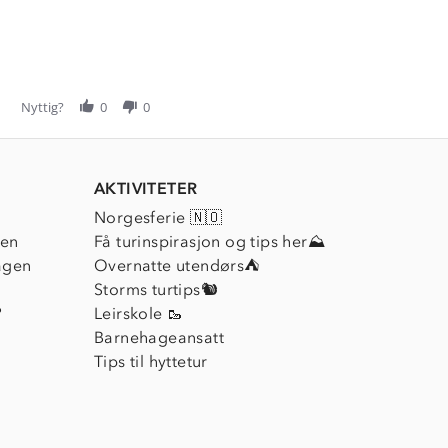
Nyttig?
0
0
AKTIVITETER
Norgesferie 🇳🇴
ien
Få turinspirasjon og tips her⛰
agen
Overnatte utendørs⛺
Storms turtips🐿️
?
Leirskole 🥾
Barnehageansatt
Tips til hyttetur