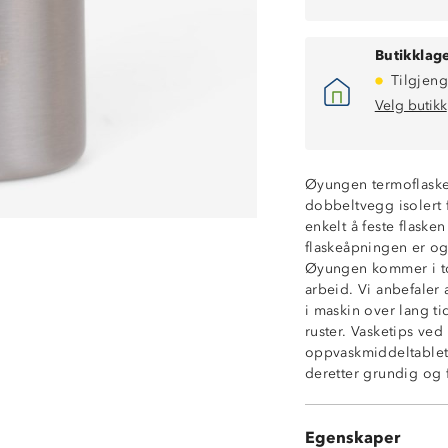
Butikklage
Tilgjeng
Velg butikk
Øyungen termoflaske 
dobbeltvegg isolert 
enkelt å feste flask
flaskeåpningen er og
Øyungen kommer i to s
Størrelse: 23 x 
arbeid. Vi anbefaler 
Dobbeltvegg isole
i maskin over lang ti
Ekstra vid flask
ruster. Vasketips ve
Fliplokk med in
oppvaskmiddeltablett 
Karabinkrok med
deretter grundig og 
Lokk i polyprop
Plastring i BPA-fr
Flasken 100 % rus
Egenskaper
Bør håndvaskes