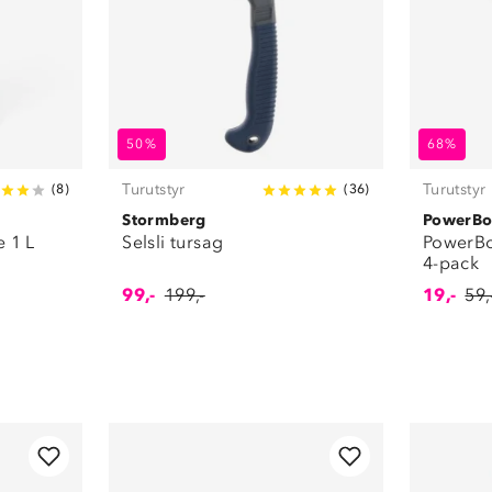
50%
68%
Turutstyr
Turutstyr
(
8
)
(
36
)
Stormberg
PowerBo
 1 L
Selsli tursag
PowerBo
4-pack
99,-
199,-
19,-
59,