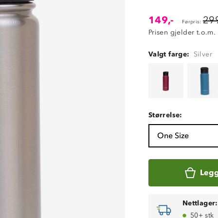
149,-
299
Førpris:
Prisen gjelder t.o.m.
Valgt farge:
Silver
Størrelse:
One Size
Legg
Nettlager:
50+ stk