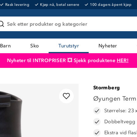
Rask levering
Kjøp nå, betal senere
100 dagers åpent kjøp
Søk etter produkter og kategorier
Barn
Sko
Turutstyr
Nyheter
Nyheter til INTROPRISER 💥 Sjekk produktene
HER!
Produktet er lagt i handlekurven
Til kassen
Stormberg
50%
Øyungen Termo
Størrelse: 23 
Dobbeltvegg iso
Ekstra vid fl