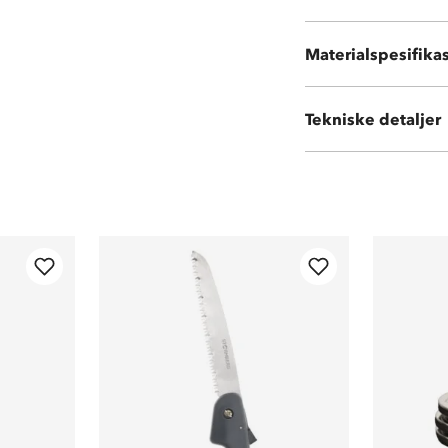
Materialspesifika
Rustfritt stål
Vekt:
320g
Tekniske detaljer
Volum:
500 ml