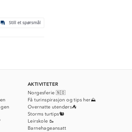
Still et spørsmål
AKTIVITETER
Norgesferie 🇳🇴
ien
Få turinspirasjon og tips her⛰
agen
Overnatte utendørs⛺
Storms turtips🐿️
?
Leirskole 🥾
Barnehageansatt