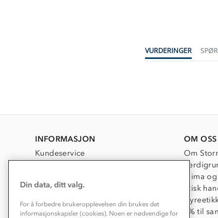
VURDERINGER
SPØ
INFORMASJON
OM OSS
Kundeservice
Om Stor
Kontakt oss
Verdigru
Konkurransevinnere
Klima og
Din data, ditt valg.
Kundeklubb
Etisk han
Våre butikker
Dyreetik
For å forbedre brukeropplevelsen din brukes det
Bedrift, barnehage og SFO
1% til s
informasjonskapsler (cookies). Noen er nødvendige for