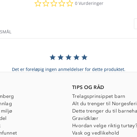
0.0
0 Vurderinger
star
rating
RSMÅL
Det er foreløpig ingen anmeldelser for dette produktet.
TIPS OG RÅD
mberg
Trelagsprinsippet barn
nnlag
Alt du trenger til Norgesfer
 miljø
Dette trenger du til barneh
del
Gravidklær
k
Hvordan velge riktig turtøy
amfunnet
Vask og vedlikehold