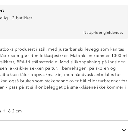
r:
elig i 2 butikker
Nettpris er gjeldende.
atboks produsert i stål, med justerbar skillevegg som kan tas
klåser som gjør den lekkasjesikker. Matboksen rommer 1000 ml
sikkert, BPA-fri stålmateriale. Med silikonpakning på innsiden
ksen lekksikker sekken på tur, i barnehagen, på skolen og
Matboksen tåler oppvaskmaskin, men håndvask anbefales for
k kan også brukes som stekepanne over bål eller turbrenner for
kken - pass på at silikonbelegget på smekklåsene ikke kommer i
åser med gummiovertrekk
m H: 6,2 cm
akbar skillevegg
 lokk
er smaksnøytal og luktfri
skin