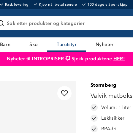
Rask levering
Kjøp nå, betal senere
100 dagers åpent kjøp
Søk etter produkter og kategorier
Barn
Sko
Turutstyr
Nyheter
Nyheter til INTROPRISER 💥 Sjekk produktene
HER!
Produktet er lagt i handlekurven
Til kassen
Stormberg
Valvik matboks
Volum: 1 liter
Lekksikker
BPA-fri