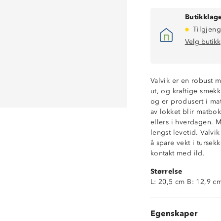
Butikklage
Tilgjeng
Velg butikk
Valvik er en robust m
ut, og kraftige smek
og er produsert i mat
av lokket blir matbo
ellers i hverdagen. 
lengst levetid. Valvi
Volum: 1 liter
å spare vekt i turse
Lekksikker
kontakt med ild.
BPA-fri
Størrelse
Kraftige smekkl
L: 20,5 cm B: 12,9 c
Justerbar og utt
Silikonpakning i
Robust stål som 
Egenskaper
Tåler oppvaskma