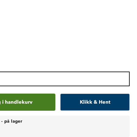
 i handlekurv
Klikk & Hent
-
på lager