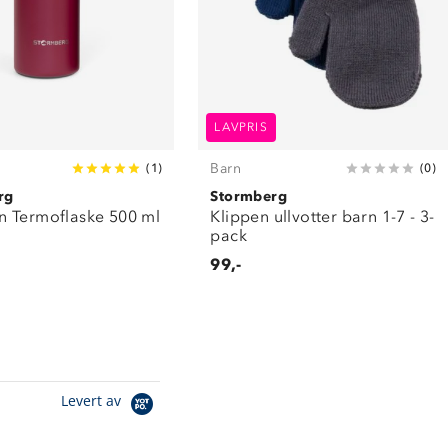
LAVPRIS
Barn
(
1
)
(
0
)
rg
Stormberg
 Termoflaske 500 ml
Klippen ullvotter barn 1-7 - 3-
pack
99,-
Levert av