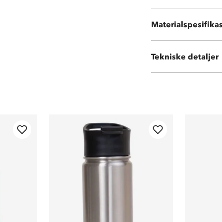
Materialspesifika
Syrefast stål 304
Vekt:
310 gram
Tekniske detaljer
Volum:
1 L