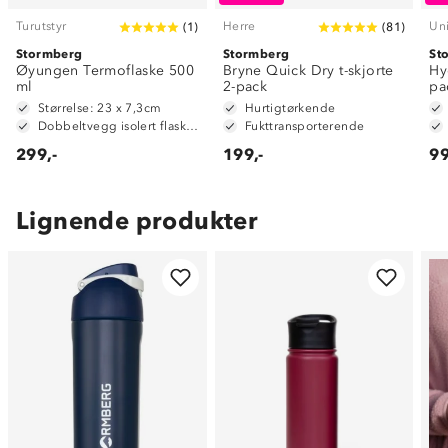
Turutstyr
Herre
Un
(
1
)
(
81
)
Stormberg
Stormberg
St
Øyungen Termoflaske 500
Bryne Quick Dry t-skjorte
Hy
ml
2-pack
pa
Størrelse: 23 x 7,3cm
Hurtigtørkende
Dobbeltvegg isolert flaske i rustfritt stål
Fukttransporterende
299,-
199,-
99
Lignende produkter