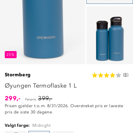
25%
25%
25%
Stormberg
(8)
Øyungen Termoflaske 1 L
299,-
399,-
Førpris:
Prisen gjelder t.o.m. 8/31/2026. Overstreket pris er laveste
pris de siste 30 dagene.
Valgt farge:
Midnight