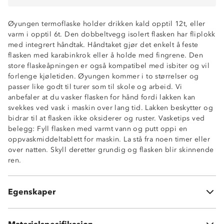
Øyungen termoflaske holder drikken kald opptil 12t, eller
varm i opptil 6t. Den dobbeltvegg isolert flasken har fliplokk
med integrert håndtak. Håndtaket gjør det enkelt å feste
flasken med karabinkrok eller å holde med fingrene. Den
store flaskeåpningen er også kompatibel med isbiter og vil
forlenge kjøletiden. Øyungen kommer i to størrelser og
Vekt: 400g
passer like godt til turer som til skole og arbeid. Vi
Kapasitet: 1 L
anbefaler at du vasker flasken for hånd fordi lakken kan
Størrelse: 25 x 9cm
svekkes ved vask i maskin over lang tid. Lakken beskytter og
Dobbeltvegg isolert flaske i rustfritt stål
bidrar til at flasken ikke oksiderer og ruster. Vasketips ved
Ekstra vid flaskeåpning, diameter: 5,5cm
belegg: Fyll flasken med varmt vann og putt oppi en
Fliplokk med integrert håndtak
oppvaskmiddeltablett for maskin. La stå fra noen timer eller
Lekkasjesikker
over natten. Skyll deretter grundig og flasken blir skinnende
Karabinkrok medfølger ikke
ren.
Lokk i polypropylen (PP)
Plastring i BPA-fri silikon
Flasken 100 % rustfritt stål
Egenskaper
Bør håndvaskes