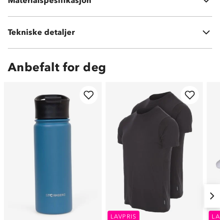
Materialspesifikasjon
Rustfritt stål
Vekt:
400g
Tekniske detaljer
Volum:
1 L
Anbefalt for deg
LAVPRIS
LA