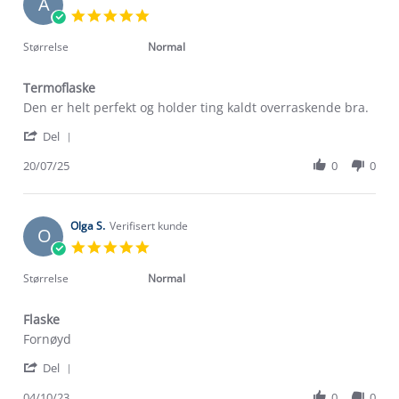
A
5.0
star
rating
Størrelse
Normal
Termoflaske
Review
review
Den er helt perfekt og holder ting kaldt overraskende bra.
by
stating
'
Andreas
Termoflaske
Del
Share
H.
Review
20/07/25
0
0
on
by
20
Andreas
Jul
H.
2025
on
Olga S.
Verifisert kunde
O
20
5.0
Jul
star
2025
rating
Størrelse
Normal
Flaske
Review
review
Fornøyd
by
stating
'
Olga
Flaske
Del
Share
S.
Review
04/10/23
0
0
on