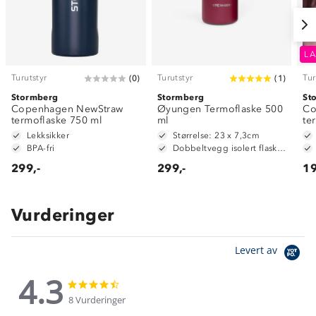
LA
Turutstyr
Turutstyr
Tur
(
0
)
(
1
)
Stormberg
Stormberg
St
Copenhagen NewStraw
Øyungen Termoflaske 500
Co
termoflaske 750 ml
ml
te
Lekksikker
Størrelse: 23 x 7,3cm
BPA-fri
Dobbeltvegg isolert flaske i rustfritt stål
299,-
299,-
19
Vurderinger
Levert av
4.3
4.3
4.3
star
star
8 Vurderinger
rating
rating