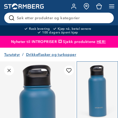
Søk etter produkter og kategorier
Rask levering
Kjøp nå, betal senere
100 dagers åpent kjøp
Nyheter til INTROPRISER 💥 Sjekk produktene
HER!
Turutstyr
Drikkeflasker og turkopper
Produktet er lagt i handlekurven
Til kassen