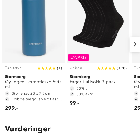
LAVPRIS
Turutstyr
Unisex
Tur
(
1
)
(
190
)
Stormberg
Stormberg
St
Øyungen Termoflaske 500
Fagerli ullsokk 3-pack
Øy
ml
ml
50% ull
Størrelse: 23 x 7,3cm
30% akryl
Dobbeltvegg isolert flaske i rustfritt stål
99,-
299,-
29
Vurderinger