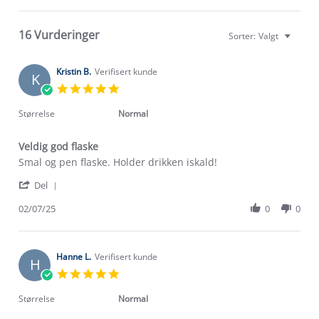
16 Vurderinger
Sorter:
Valgt
Kristin B.
Verifisert kunde
K
5.0
star
rating
Størrelse
Normal
Veldig god flaske
Review
review
Smal og pen flaske. Holder drikken iskald!
by
stating
'
Kristin
Veldig
Del
Share
B.
god
Review
02/07/25
0
0
on
flaske
by
2
Kristin
Jul
B.
2025
on
Hanne L.
Verifisert kunde
H
2
5.0
Jul
star
2025
rating
Størrelse
Normal