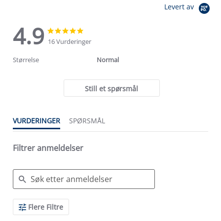
Levert av
4.9
4.9
4.9
star
star
16 Vurderinger
rating
rating
Størrelse
Normal
Still et spørsmål
VURDERINGER
SPØRSMÅL
Filtrer anmeldelser
Search
Flere Filtre
Reviews