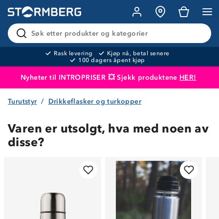
Søk etter produkter og kategorier
Rask levering
Kjøp nå, betal senere
100 dagers åpent kjøp
Nyheter til INTROPRISER 💥 Sjekk produktene
HER!
Turutstyr
Drikkeflasker og turkopper
Produktet er lagt i handlekurven
Til kassen
Varen er utsolgt, hva med noen av
disse?