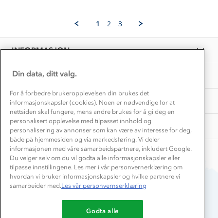
Norgesferie 🇳🇴
Våre butikker
by
26
Materialer
Oleksandra
Aug
Vask og vedlikehold
K.
Få turinspirasjon og tips her⛰
2024
Bedrift, barnehage og SFO
1
2
3
Personvern
on
EL-retur
26
Overnatte utendørs⛺
Presse
Aug
Samarbeide med oss?
INFORMASJON
2024
Store størrelser
Storms turtips🐿️
Jobbe hos oss?
Turmat oppskrifter
Din data, ditt valg.
OM OSS
Leirskole 🥾
Beredskap
For å forbedre brukeropplevelsen din brukes det
Barnehageansatt
TIPS OG RÅD
informasjonskapsler (cookies). Noen er nødvendige for at
nettsiden skal fungere, mens andre brukes for å gi deg en
Tips til hyttetur
personalisert opplevelse med tilpasset innhold og
AKTIVITETER
personalisering av annonser som kan være av interesse for deg,
både på hjemmesiden og via markedsføring. Vi deler
informasjonen med våre samarbeidspartnere, inkludert Google.
Du velger selv om du vil godta alle informasjonskapsler eller
tilpasse innstillingene. Les mer i vår personvernerklæring om
hvordan vi bruker informasjonskapsler og hvilke partnere vi
samarbeider med.
Les vår personvernserklæring
Du betaler enkelt med
Godta alle