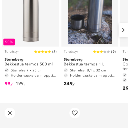
50%
Turutstyr
Turutstyr
Tur
(
5
)
(
9
)
Stormberg
Stormberg
St
Bekkestua termos 500 ml
Bekkestua termos 1 L
Co
te
Størrelse 7 x 25 cm
Størrelse: 8,1 x 32 cm
Holder væske varm opptil 6 timer
Holder væske varm opptil 10 timer
99,-
199,-
249,-
29