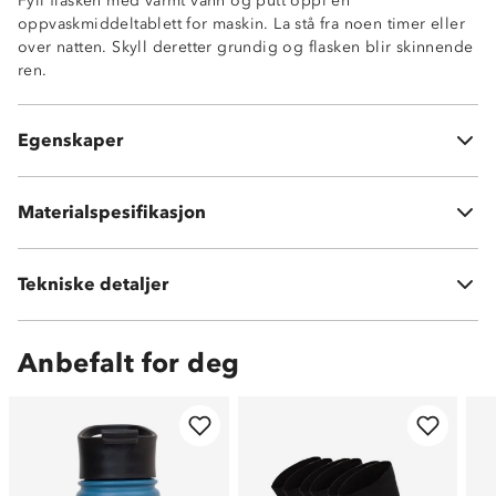
Fyll flasken med varmt vann og putt oppi en
oppvaskmiddeltablett for maskin. La stå fra noen timer eller
over natten. Skyll deretter grundig og flasken blir skinnende
ren.
Størrelse: 6,8 x 26,2 cm
Temperatur etter 5t i romtemperatur (termos åpnet hver
Egenskaper
time): 77 varmegrader
Materialspesifikasjon
Rustfritt stål
Vekt:
300g
Tekniske detaljer
Volum:
500 ml
Anbefalt for deg