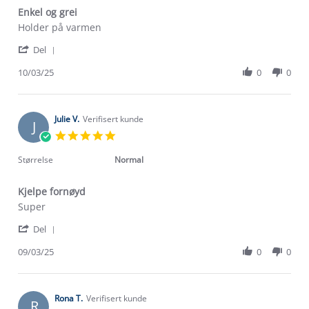
Enkel og grei
Review
review
Holder på varmen
by
stating
'
Hanne
Enkel
Del
Share
L.
og
Review
10/03/25
0
0
on
grei
by
10
Hanne
Mar
L.
2025
on
Julie V.
Verifisert kunde
J
10
5.0
Mar
star
2025
rating
Størrelse
Normal
Kjelpe fornøyd
Review
review
Super
by
stating
'
Julie
Kjelpe
Del
Share
V.
fornøyd
Review
09/03/25
0
0
on
by
9
Julie
Mar
V.
2025
on
Rona T.
Verifisert kunde
R