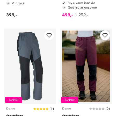
Myk, varm innside
Vindtett
God isolasjonsevne
399,-
499,-
1 299,-
LAVPRIS
LAVPRIS
Dame
Dame
(
1
)
(
0
)
Stormberg
Stormberg