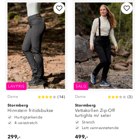
LAVPRIS
SALG
Dame
Dame
(
14
)
(
3
)
Stormberg
Stormberg
Hinnstein fritidsbukse
Vettakollen Zip-Off
turtights m/ seler
Hurtigtørkende
Stretch
4-veisstretch
Lett vannavstøtende
299,-
499,-