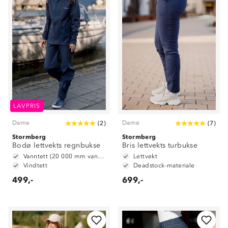
LAVPRIS
Dame
Dame
(
2
)
(
7
)
Stormberg
Stormberg
Bodø lettvekts regnbukse
Bris lettvekts turbukse
Vanntett (20 000 mm vannsøyle)
Lettvekt
Vindtett
Deadstock-materiale
499,-
699,-