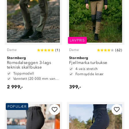
LAVPRIS
Dame
Dame
(
1
)
(
62
)
Stormberg
Stormberg
Romsdalseggen 3-lags
Fjellmarka turbukse
teknisk skallbukse
4-veis stretch
Toppmodell
Formsydde knær
Vanntett (20 000 mm vannsøyle)
2 999,-
399,-
POPULÆR