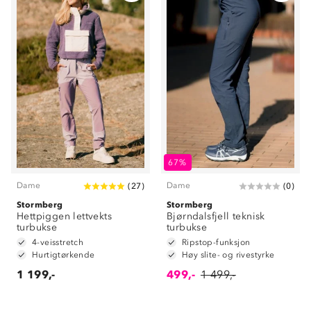
67%
Dame
Dame
(
27
)
(
0
)
Stormberg
Stormberg
Hettpiggen lettvekts
Bjørndalsfjell teknisk
turbukse
turbukse
4-veisstretch
Ripstop-funksjon
Hurtigtørkende
Høy slite- og rivestyrke
1 199,-
499,-
1 499,-