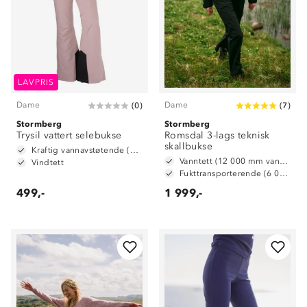
LAVPRIS
Dame
Dame
(
0
)
(
7
)
Stormberg
Stormberg
Trysil vattert selebukse
Romsdal 3-lags teknisk
skallbukse
Kraftig vannavstøtende (6 000mm vannsøyle)
Vanntett (12 000 mm vannsøyle)
Vindtett
Fukttransporterende (6 000 g/ m2/ 24t)
499,-
1 999,-