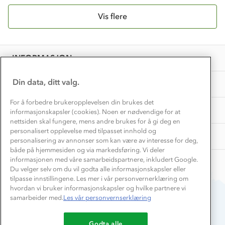
Hvordan velge riktig turtøy?
Norgesferie 🇳🇴
Våre butikker
Materialer
Vis flere
Vask og vedlikehold
Få turinspirasjon og tips her⛰
Bedrift, barnehage og SFO
Personvern
EL-retur
Overnatte utendørs⛺
Presse
Samarbeide med oss?
INFORMASJON
Store størrelser
Storms turtips🐿️
Jobbe hos oss?
Turmat oppskrifter
Din data, ditt valg.
OM OSS
Leirskole 🥾
Beredskap
For å forbedre brukeropplevelsen din brukes det
Barnehageansatt
TIPS OG RÅD
informasjonskapsler (cookies). Noen er nødvendige for at
nettsiden skal fungere, mens andre brukes for å gi deg en
Tips til hyttetur
personalisert opplevelse med tilpasset innhold og
AKTIVITETER
personalisering av annonser som kan være av interesse for deg,
både på hjemmesiden og via markedsføring. Vi deler
informasjonen med våre samarbeidspartnere, inkludert Google.
Du velger selv om du vil godta alle informasjonskapsler eller
tilpasse innstillingene. Les mer i vår personvernerklæring om
hvordan vi bruker informasjonskapsler og hvilke partnere vi
samarbeider med.
Les vår personvernserklæring
Du betaler enkelt med
Godta alle