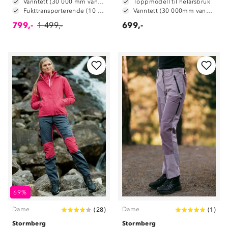
Vanntett (30 000 mm vannsøyle)
Toppmodell til helårsbruk
Fukttransporterende (10 000 g/m2/24t)
Vanntett (30 000mm vannsøyle)
799,-
1 499,-
699,-
69%
Dame
Dame
(
28
)
(
1
)
Stormberg
Stormberg