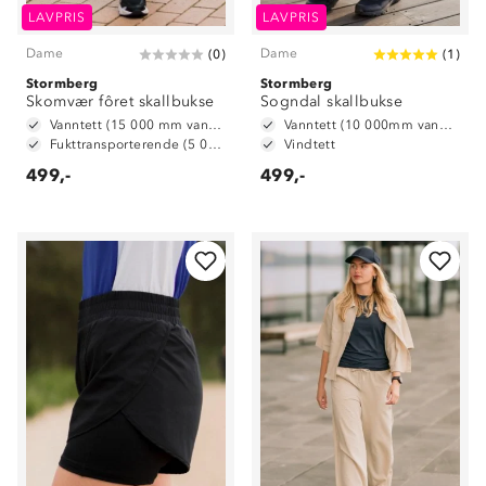
LAVPRIS
LAVPRIS
Dame
Dame
(
0
)
(
1
)
Stormberg
Stormberg
Skomvær fôret skallbukse
Sogndal skallbukse
Vanntett (15 000 mm vannsøyle)
Vanntett (10 000mm vannsøyle)
Fukttransporterende (5 000 g/ m2/ 24t)
Vindtett
499,-
499,-