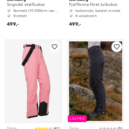
Sogndal skallbukse
Fjellfonna fôret turbukse
Vanntett (10 000mm vannsøyle)
Isolerende, børstet innside
Vindtett
4-veisstretch
499,-
499,-
LAVPRIS
Dame
Dame
(
41
)
(
0
)