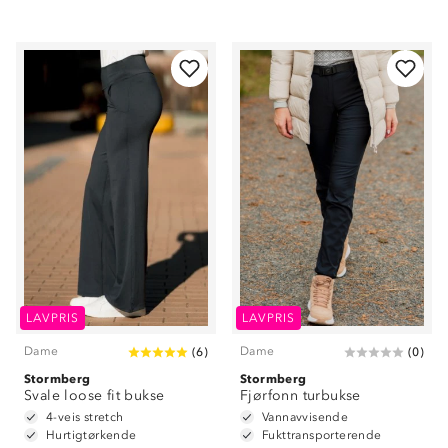
LAVPRIS
LAVPRIS
Dame
Dame
(
6
)
(
0
)
Stormberg
Stormberg
Svale loose fit bukse
Fjørfonn turbukse
4-veis stretch
Vannavvisende
Hurtigtørkende
Fukttransporterende