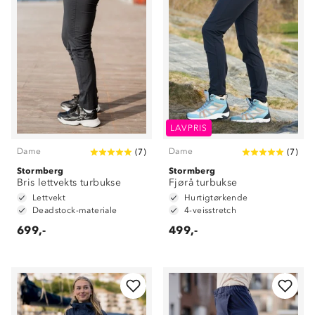
LAVPRIS
Dame
Dame
(
7
)
(
7
)
Stormberg
Stormberg
Bris lettvekts turbukse
Fjørå turbukse
Lettvekt
Hurtigtørkende
Deadstock-materiale
4-veisstretch
699,-
499,-