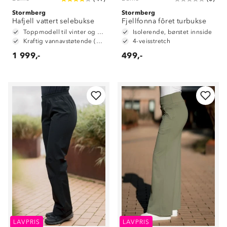
Stormberg
Stormberg
Hafjell vattert selebukse
Fjellfonna fôret turbukse
Toppmodell til vinter og alpint
Isolerende, børstet innside
Kraftig vannavstøtende (6 000mm vannsøyle)
4-veisstretch
1 999,-
499,-
LAVPRIS
LAVPRIS