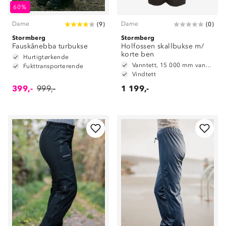
60%
Dame
Dame
(
9
)
(
0
)
Stormberg
Stormberg
Fauskånebba turbukse
Holfossen skallbukse m/
korte ben
Hurtigtørkende
Vanntett, 15 000 mm vannsøyle
Fukttransporterende
Vindtett
399,-
999,-
1 199,-