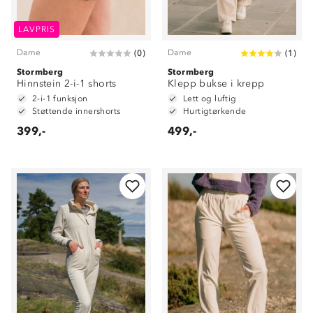
LAVPRIS
Dame
Dame
(
0
)
(
1
)
Stormberg
Stormberg
Hinnstein 2-i-1 shorts
Klepp bukse i krepp
2-i-1 funksjon
Lett og luftig
Støttende innershorts
Hurtigtørkende
399,-
499,-