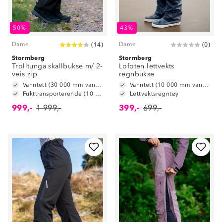
50%
43%
Dame
Dame
(
14
)
(
0
)
Stormberg
Stormberg
Trolltunga skallbukse m/ 2-
Lofoten lettvekts
veis zip
regnbukse
Vanntett (30 000 mm vannsøyle)
Vanntett (10 000 mm vannsøyle)
Fukttransporterende (10 000 g/m2/24t)
Lettvektsregntøy
999,-
1 999,-
399,-
699,-