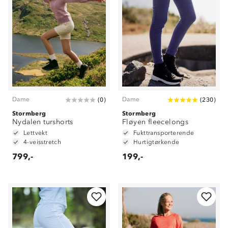
Dame
Dame
(
0
)
(
230
)
Stormberg
Stormberg
Nydalen turshorts
Fløyen fleecelongs
Lettvekt
Fukttransporterende
4-veisstretch
Hurtigtørkende
799,-
199,-