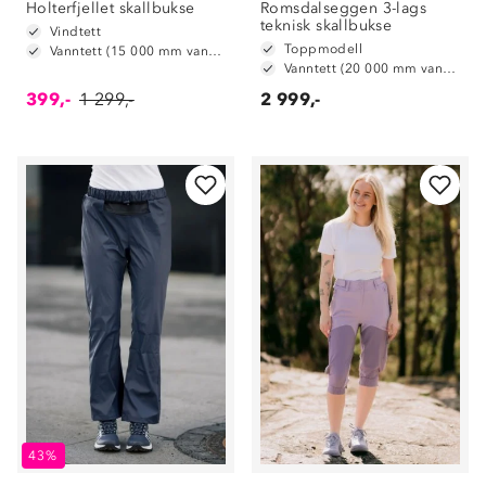
Holterfjellet skallbukse
Romsdalseggen 3-lags
teknisk skallbukse
Vindtett
Toppmodell
Vanntett (15 000 mm vannsøyle)
Vanntett (20 000 mm vannsøyle)
399,-
1 299,-
2 999,-
43%