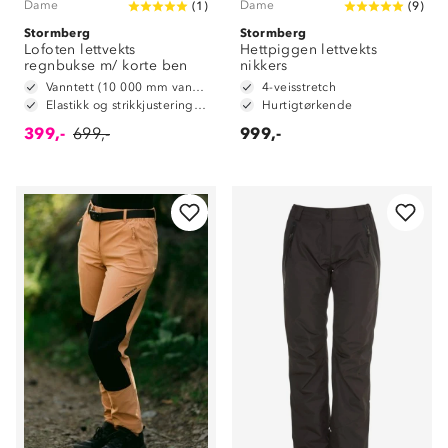
Dame
Dame
(
1
)
(
9
)
Stormberg
Stormberg
Lofoten lettvekts
Hettpiggen lettvekts
regnbukse m/ korte ben
nikkers
Vanntett (10 000 mm vannsøyle)
4-veisstretch
Elastikk og strikkjustering i livet
Hurtigtørkende
399,-
699,-
999,-