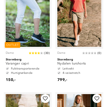
OUTLET
Dame
Dame
(
30
)
(
0
)
Stormberg
Stormberg
Varanger capri
Nydalen turshorts
Fukttransporterende
Lettvekt
Hurtigtørkende
4-veisstretch
150,-
799,-