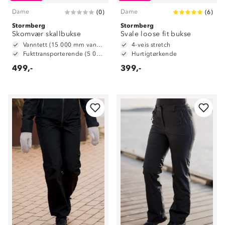
Dame
Dame
(
0
)
(
6
)
Stormberg
Stormberg
Skomvær skallbukse
Svale loose fit bukse
Vanntett (15 000 mm vannsøyle)
4-veis stretch
Fukttransporterende (5 000 g/ m2/ 24t)
Hurtigtørkende
499,-
399,-