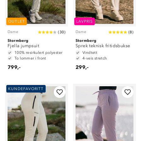
OUTLET
LAVPRIS
Dame
Dame
(
30
)
(
8
)
Stormberg
Stormberg
Fjella jumpsuit
Sprek teknisk fritidsbukse
100% resirkulert polyester
Vindtett
To lommer i front
4-veis stretch
799,-
299,-
KUNDEFAVORITT