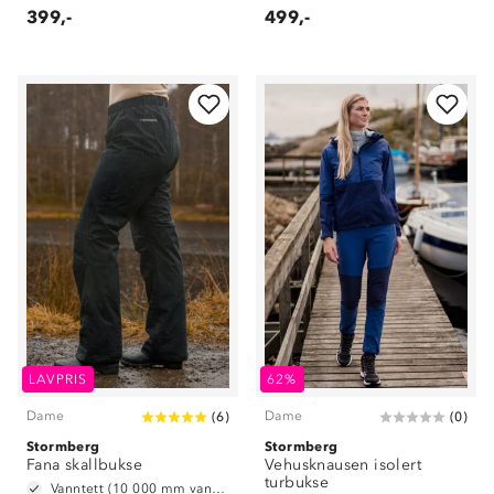
399,-
499,-
LAVPRIS
62%
Dame
Dame
(
6
)
(
0
)
Stormberg
Stormberg
Fana skallbukse
Vehusknausen isolert
turbukse
Vanntett (10 000 mm vannsøyle)