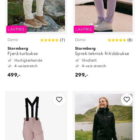
LAVPRIS
LAVPRIS
Dame
Dame
(
7
)
(
8
)
Stormberg
Stormberg
Fjørå turbukse
Sprek teknisk fritidsbukse
Hurtigtørkende
Vindtett
4-veisstretch
4-veis stretch
499,-
299,-