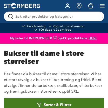
Søk etter produkter og kategorier
Rask levering
Kjøp nå, betal senere
100 dagers åpent kjøp
Nyheter til INTROPRISER 💥 Sjekk produktene
HER!
Produktet er lagt i handlekurven
Til kassen
Bukser til dame i store
størrelser
Her finner du bukser til dame i store størrelser. Vi har
et stort utvalg av bukser til tur, trening og fritid. Blant
utvalget finner du turbukser, skallbukser, vinterbukser
og treningsbukser i størrelser opptil 5XL.
Sorter
Sorter
&
Filtrer
etter