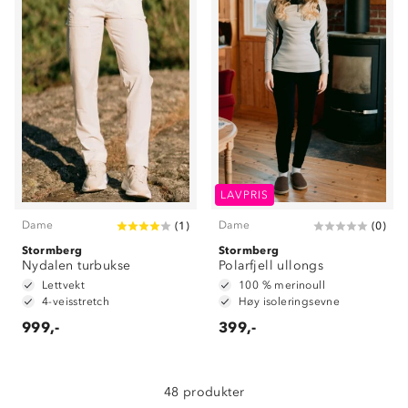
Om Stormberg
LAVPRIS
Verdigrunnlag
Dame
Dame
(
1
)
(
0
)
Stormberg
Klima og miljø
Stormberg
Trelagsprinsippet barn
Nydalen turbukse
Polarfjell ullongs
Kundeservice
Lettvekt
100 % merinoull
Etisk handel
Alt du trenger til Norgesferien
4-veisstretch
Høy isoleringsevne
Kontakt oss
Dyreetikk
999,-
399,-
Dette trenger du til barnehagen
Konkurransevinnere
1% til samfunnet
Gravidklær
Kundeklubb
48 produkter
Inkludering