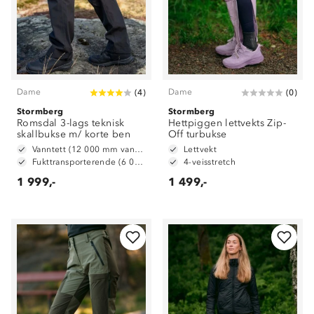
Dame
Dame
(
4
)
(
0
)
Stormberg
Stormberg
Romsdal 3-lags teknisk
Hettpiggen lettvekts Zip-
skallbukse m/ korte ben
Off turbukse
Vanntett (12 000 mm vannsøyle)
Lettvekt
Fukttransporterende (6 000 g/ m2/ 24t)
4-veisstretch
1 999,-
1 499,-