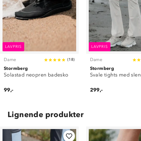
LAVPRIS
LAVPRIS
Dame
Dame
(
18
)
Stormberg
Stormberg
Solastad neopren badesko
Svale tights med sle
99,-
299,-
Lignende produkter