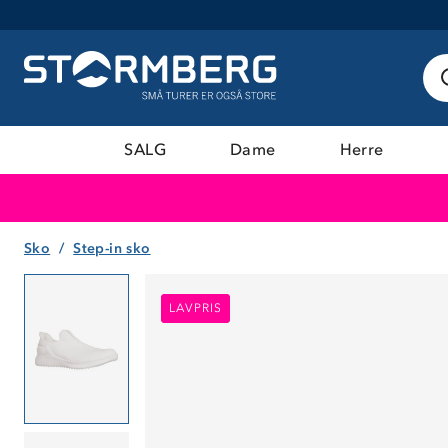
SALG
Dame
Herre
Sko
Step-in sko
LAVPRIS
LAVPRIS