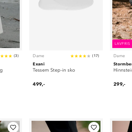
LAVPRIS
Dame
Dame
(
3
)
(
17
)
Exani
Stormbe
ng
Tessem Step-in sko
Hinnstei
499,-
299,-