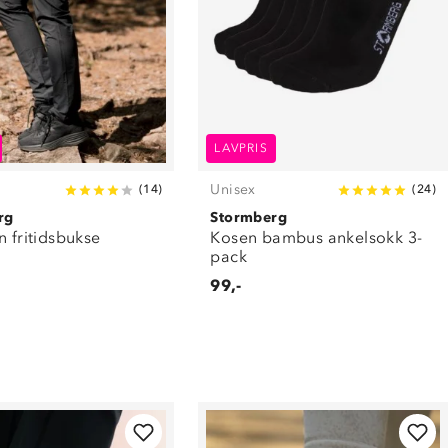
LAVPRIS
Unisex
(
14
)
(
24
)
rg
Stormberg
n fritidsbukse
Kosen bambus ankelsokk 3-
pack
99,-