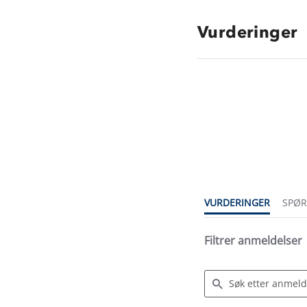
Vurderinger
4.7
star
rating
VURDERINGER
SPØ
Filtrer anmeldelser