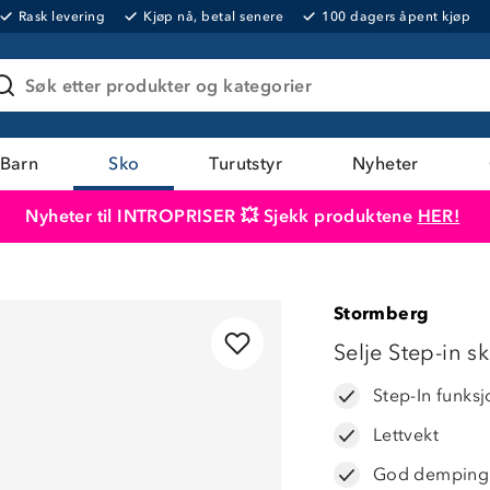
Rask levering
Kjøp nå, betal senere
100 dagers åpent kjøp
Søk etter produkter og kategorier
Barn
Sko
Turutstyr
Nyheter
Nyheter til INTROPRISER 💥 Sjekk produktene
HER!
Produktet er lagt i handlekurven
Til kassen
Stormberg
LAVPRIS
Selje Step-in s
Step-In funksj
Lettvekt
God demping