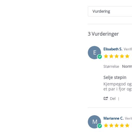
Search
Reviews
Vurdering
3 Vurderinger
Elisabeth S.
Verif
E
5
s
r
Størrelse
Norm
Selje stepin
Review
review
Kjempegod og p
by
stating
et par i fjor o
Elisabeth
Selje
'
S.
stepin
Del
Shar
on
Revi
11
by
May
Elisa
2026
Marianne C.
Veri
M
S.
5
on
s