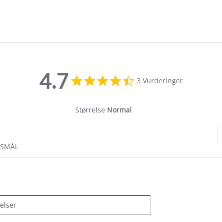
4.7
4.7
3 Vurderinger
star
rating
Størrelse
Normal
RSMÅL