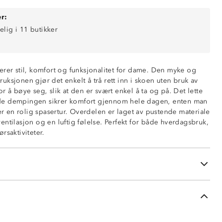
r:
elig i 11 butikker
erer stil, komfort og funksjonalitet for dame. Den myke og
ksjonen gjør det enkelt å trå rett inn i skoen uten bruk av
r å bøye seg, slik at den er svært enkel å ta og på. Det lette
e dempingen sikrer komfort gjennom hele dagen, enten man
ter en rolig spasertur. Overdelen er laget av pustende materiale
ntilasjon og en luftig følelse. Perfekt for både hverdagsbruk,
rsaktiviteter.
l
le
parti