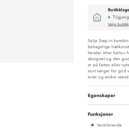
Butikklage
Tilgjeng
Velg butikk
Selje Step-in kombin
behagelige hælkonstru
hender eller behov fo
designet og den god
er på farten eller ny
Step-In funksjon
som sørger for god ve
Lettvekt
turer og andre utendø
God demping
Pustende overde
Uttakbar innerså
Egenskaper
Forsterkning i tå
Funksjoner
Ventilerende