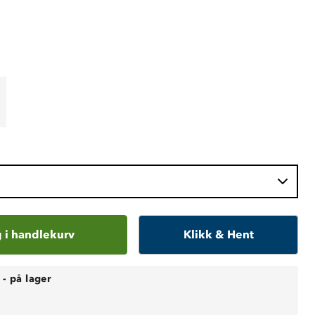
 i handlekurv
Klikk & Hent
-
på lager