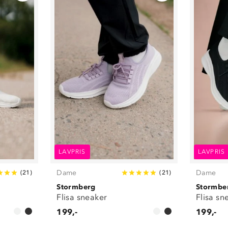
LAVPRIS
LAVPRIS
Dame
Dame
(
21
)
(
21
)
Stormberg
Stormbe
Flisa sneaker
Flisa sn
199,-
199,-