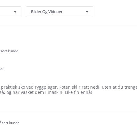
Bilder Og Videoer
isert kunde
.0
tar
ating
al
raktisk sko ved ryggplager. Foten sklir rett nedi, uten at du treng
gså, og har vasket dem i maskin. Like fin ennå!
e
ew
beth
fisert kunde
.0
tar