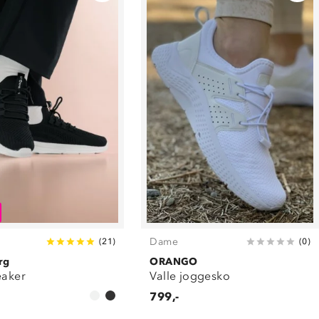
Dame
(
21
)
(
0
)
rg
ORANGO
eaker
Valle joggesko
799,-