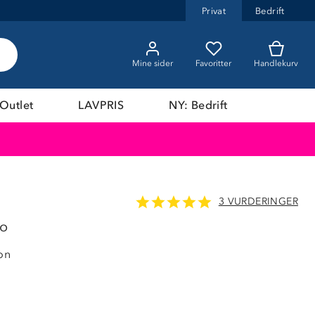
Privat
Bedrift
Mine sider
Favoritter
Handlekurv
Outlet
LAVPRIS
NY: Bedrift
3 VURDERINGER
LAVPRIS
ko
on