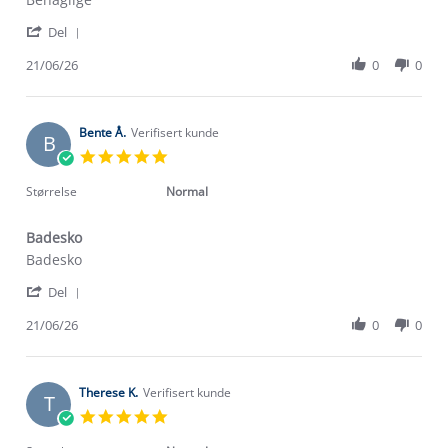
by
stating
'
katrine
sko
Del
Share
h.
Review
21/06/26
0
0
on
by
21
katrine
Jun
h.
2026
on
Bente Å.
Verifisert kunde
B
21
5.0
Jun
star
2026
rating
Størrelse
Normal
Badesko
Review
review
Badesko
by
stating
'
Bente
Badesko
Del
Share
Å.
Review
21/06/26
0
0
on
by
21
Bente
Jun
Å.
2026
on
Therese K.
Verifisert kunde
T
21
5.0
Jun
star
2026