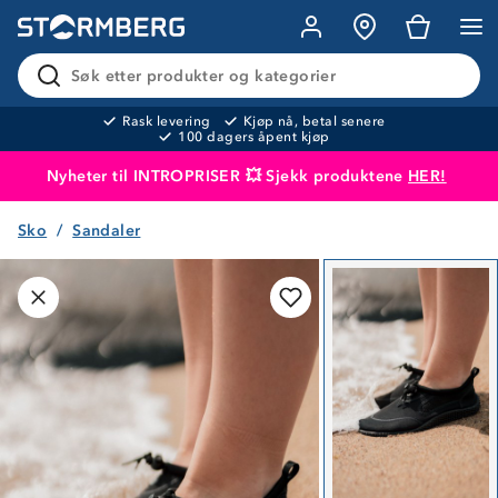
Søk etter produkter og kategorier
Rask levering
Kjøp nå, betal senere
100 dagers åpent kjøp
Nyheter til INTROPRISER 💥 Sjekk produktene
HER!
Sko
Sandaler
Produktet er lagt i handlekurven
Til kassen