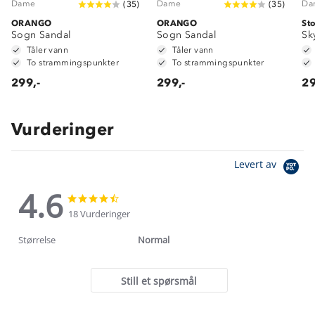
Dame
Dame
Da
(
35
)
(
35
)
ORANGO
ORANGO
St
Sogn Sandal
Sogn Sandal
Sk
Tåler vann
Tåler vann
To strammingspunkter
To strammingspunkter
299,-
299,-
29
Vurderinger
Levert av
4.6
4.6
4.6
star
star
18 Vurderinger
rating
rating
Størrelse
Normal
Still et spørsmål