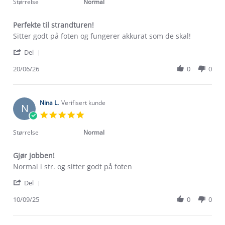
rating
Størrelse
Normal
Perfekte til strandturen!
Review
review
Sitter godt på foten og fungerer akkurat som de skal!
by
stating
'
Therese
Perfekte
Del
Share
K.
til
Review
20/06/26
0
0
on
strandturen!
by
20
Therese
Jun
K.
2026
on
Nina L.
Verifisert kunde
N
20
5.0
Jun
star
2026
rating
Størrelse
Normal
Gjør jobben!
Review
review
Normal i str. og sitter godt på foten
by
stating
'
Nina
Gjør
Del
Share
L.
jobben!
Review
10/09/25
0
0
on
by
10
Om Stormberg
Nina
Sep
L.