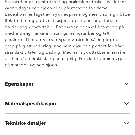
Solastad er en komfortabel og praktisk badesko utviklet for
varme dager ved sjøen eller på stranden for dame.
Badeskoen er laget av myk neoprene og mesh, som gir både
fleksibilitet og god ventilasjon, og sørger for at føttene
holder seg komfortable. Badeskoen er enkel å ta av og på
med snøring i ankelen, som gir en justerbar og tett
passform. Den grove og dype mønstrede sålen gir godt
grep på glatt underlag, noe som gjør den perfekt for både
strandaktiviteter og bading. Med en myk uttakbar innersåle
er den både praktisk og behagelig. Perfekt til varme dager,
på stranden og ved sjøen.
Snøring
Godt grep
Uttakbar innersåle
Overdel: Neoprene + Mesh
Egenskaper
Myk og fleksibel
Yttersåle: TPR
Vedlikehold: Rens badeskoene med ferskvann etter bruk
for å fjerne salt og sand, og la dem tørke naturlig i
Materialspesifikasjon
romtemperatur.
Tekniske detaljer
Vekt:
820 gram i str 38