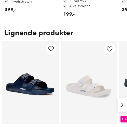
Supermyk
4-veisstretch
4-veisstretch
399,-
29
199,-
Lignende produkter
LA