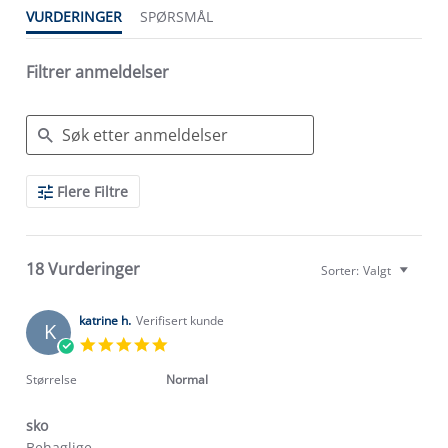
VURDERINGER
SPØRSMÅL
Filtrer anmeldelser
Search
Flere Filtre
Reviews
18 Vurderinger
Sorter:
Valgt
katrine h.
Verifisert kunde
K
5.0
star
rating
Størrelse
Normal
sko
Review
review
Behaglige