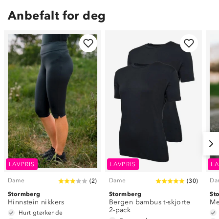
Anbefalt for deg
LAVPRIS
LAVPRIS
LA
Dame
Dame
Da
(
2
)
(
30
)
Stormberg
Stormberg
St
Hinnstein nikkers
Bergen bambus t-skjorte
Me
2-pack
Hurtigtørkende