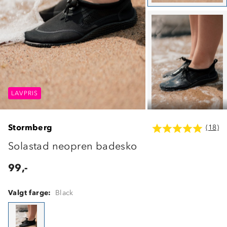
LAVPRIS
LAVPRIS
LAVPRIS
Stormberg
(18)
Solastad neopren badesko
99,-
Valgt farge:
Black