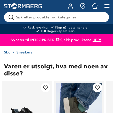
Søk etter produkter og kategorier
Rask levering
Kjøp nå, betal senere
100 dagers åpent kjøp
Nyheter til INTROPRISER 💥 Sjekk produktene
HER!
Sko
Sneakers
Produktet er lagt i handlekurven
Til kassen
Varen er utsolgt, hva med noen av
disse?