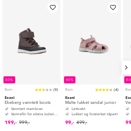
80%
80%
8
Barn
Barn
Ba
(
9
)
(
4
)
Exani
Exani
Ex
Ekeberg vanntett boots
Malte lukket sandal junior
Ve
Vanntett membran
Lettvekt
Varmefôr for ekstra isolering
Lukket og forsterket tåparti
199,-
999,-
99,-
499,-
99