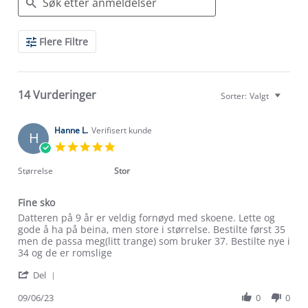
Search
Flere Filtre
Reviews
14 Vurderinger
Sorter:
Valgt
Hanne L.
Verifisert kunde
H
5.0
star
rating
Størrelse
Stor
Fine sko
Review
review
Datteren på 9 år er veldig fornøyd med skoene. Lette og
by
stating
gode å ha på beina, men store i størrelse. Bestilte først 35
Hanne
Fine
men de passa meg(litt trange) som bruker 37. Bestilte nye i
L.
sko
34 og de er romslige
on
'
9
Del
Share
Jun
Review
09/06/23
0
0
2023