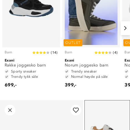
OUTLET
O
Barn
Barn
Ba
(
14
)
(
4
)
Exani
Exani
Ex
Rakke joggesko barn
Norum joggesko barn
No
Sporty sneaker
Trendy sneaker
Trendy tykk såle
Normal høyde på såle
699,-
399,-
39