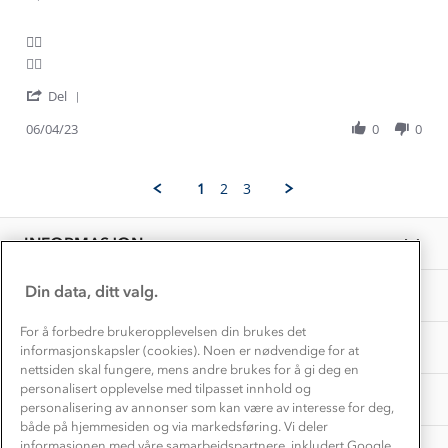
Alt du trenger til Norgesferien
Kontakt oss
Dyreetikk
👌🏼
Dette trenger du til barnehagen
Review
review
👌🏼
Konkurransevinnere
1% til samfunnet
by
stating
Gravidklær
'
Irma
👌🏼
Del
Kundeklubb
Share
B.
Inkludering
Review
Hvordan velge riktig turtøy?
06/04/23
0
0
on
Norgesferie 🇳🇴
Våre butikker
by
6
Materialer
Irma
Apr
Vask og vedlikehold
B.
Få turinspirasjon og tips her⛰
2023
Bedrift, barnehage og SFO
1
2
3
on
Personvern
EL-retur
6
Overnatte utendørs⛺
Presse
Apr
Samarbeide med oss?
INFORMASJON
2023
Store størrelser
Storms turtips🐿️
Jobbe hos oss?
Turmat oppskrifter
Din data, ditt valg.
OM OSS
Leirskole 🥾
Beredskap
For å forbedre brukeropplevelsen din brukes det
Barnehageansatt
TIPS OG RÅD
informasjonskapsler (cookies). Noen er nødvendige for at
nettsiden skal fungere, mens andre brukes for å gi deg en
Tips til hyttetur
personalisert opplevelse med tilpasset innhold og
AKTIVITETER
personalisering av annonser som kan være av interesse for deg,
både på hjemmesiden og via markedsføring. Vi deler
informasjonen med våre samarbeidspartnere, inkludert Google.