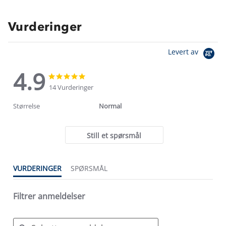
Vurderinger
Levert av
4.9
4.9
4.9
star
star
14 Vurderinger
rating
rating
Størrelse
Normal
Still et spørsmål
VURDERINGER
SPØRSMÅL
Filtrer anmeldelser