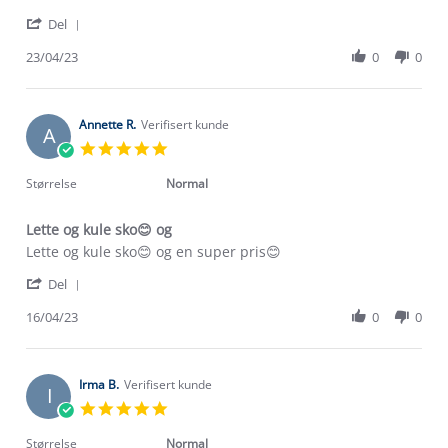
by
stating
'
Liv
Fornøyd
Del
Share
S.
Review
23/04/23
0
0
on
by
23
Liv
Apr
S.
2023
on
Annette R.
Verifisert kunde
A
23
5.0
Apr
star
2023
rating
Størrelse
Normal
Lette og kule sko😊 og
Review
review
Lette og kule sko😊 og en super pris😊
by
stating
'
Annette
Lette
Del
Share
R.
og
Review
16/04/23
0
0
on
kule
Om Stormberg
by
16
sko
Annette
Apr
😊
Verdigrunnlag
R.
2023
og
on
Irma B.
Verifisert kunde
I
16
Klima og miljø
5.0
Trelagsprinsippet barn
Apr
star
Kundeservice
2023
rating
Størrelse
Normal
Etisk handel