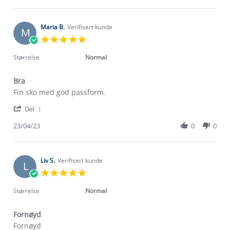
by
Hanne
L.
on
Maria B.
Verifisert kunde
M
9
5.0
Jun
star
2023
rating
Størrelse
Normal
Bra
Review
review
Fin sko med god passform.
by
stating
'
Maria
Bra
Del
Share
B.
Review
23/04/23
0
0
on
by
23
Maria
Apr
B.
2023
on
Liv S.
Verifisert kunde
L
23
5.0
Apr
star
2023
rating
Størrelse
Normal
Fornøyd
Review
review
Fornøyd