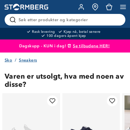
Søk etter produkter og kategorier
Rask levering
Kjøp nå, betal senere
100 dagers åpent kjøp
Dagskupp - KUN i dag! ⏰
Se tilbudene HER!
Sko
Sneakers
Produktet er lagt i handlekurven
Til kassen
Varen er utsolgt, hva med noen av
disse?