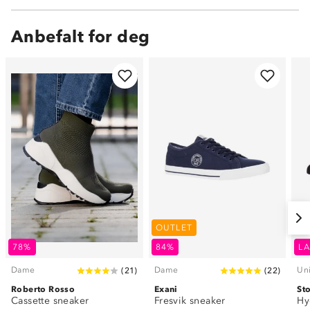
Anbefalt for deg
OUTLET
78%
84%
LA
Dame
Dame
Un
(
21
)
(
22
)
Roberto Rosso
Exani
St
Cassette sneaker
Fresvik sneaker
Hy