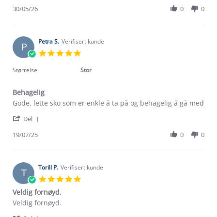
Share
R.
kvalitet
Review
30/05/26
0
0
on
by
30
Hilde
May
R.
2026
on
Petra S.
Verifisert kunde
P
30
5.0
May
star
2026
rating
Størrelse
Stor
Behagelig
Review
review
Gode, lette sko som er enkle å ta på og behagelig å gå med
by
stating
'
Petra
Behagelig
Del
Share
S.
Review
19/07/25
0
0
on
by
19
Petra
Jul
S.
2025
on
Torill P.
Verifisert kunde
T
19
5.0
Jul
star
Veldig fornøyd.
2025
rating
Review
review
Veldig fornøyd.
by
stating