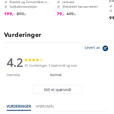
pa
Elastisk og formstrikket overdel
Lettvekt
Sokkekonstruksjon
Slitesterkt kanvas tekstil
199,-
899,-
79,-
499,-
99
Vurderinger
Levert av
4.2
4.2
4.2
star
star
81 Vurderinger, 5 Spørsmål og svar
rating
rating
Størrelse
Normal
Still et spørsmål
VURDERINGER
SPØRSMÅL