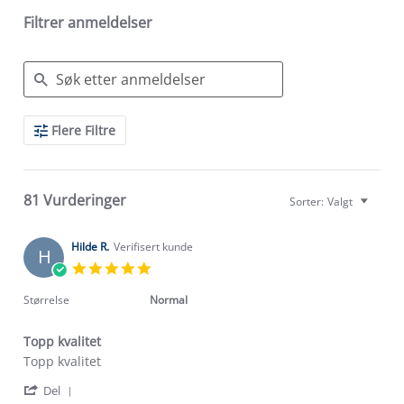
Filtrer anmeldelser
Search
Flere Filtre
Reviews
81 Vurderinger
Sorter:
Valgt
Hilde R.
Verifisert kunde
H
5.0
star
rating
Størrelse
Normal
Topp kvalitet
Review
review
Topp kvalitet
by
stating
'
Hilde
Topp
Del