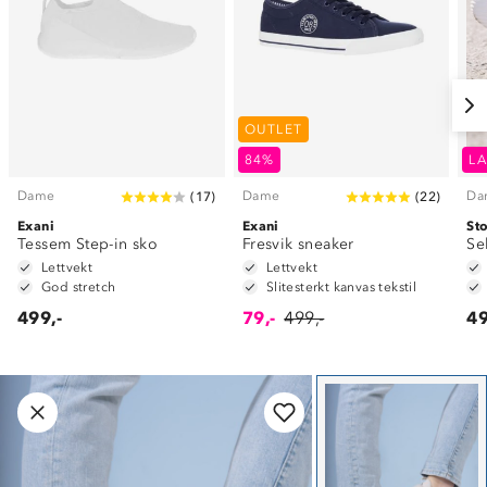
OUTLET
84%
LA
Dame
Dame
Da
(
17
)
(
22
)
Exani
Exani
St
Tessem Step-in sko
Fresvik sneaker
Se
Lettvekt
Lettvekt
God stretch
Slitesterkt kanvas tekstil
499,-
79,-
499,-
49