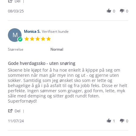
'
Torill
Veldig
Del
Share
P.
fornøyd.
Review
08/03/25
0
0
on
by
8
Torill
Mar
P.
2025
on
Monica S.
Verifisert kunde
M
8
5.0
Mar
star
2025
rating
Størrelse
Normal
Gode hverdagssko - uten snøring
Review
review
Skoene ble kjøpt for å ha noe enkelt å kjippe på seg om
by
stating
sommeren når man går mye inn og ut - og gjerne uten
Monica
Gode
sokker. Samtidig som jeg ønsket sko som er lette og
S.
hverdagssko
behagelige å gå i på asfalt til og fra jobb feks. Disse er helt
on
-
perfekte. Ingen sømmer som gnager, god form, lette, myk
11
uten
såle med demping og sitter godt rundt foten.
Jul
snøring
Superfornøyd!
2024
'
Del
Share
Review
11/07/24
1
0
Om Stormberg
by
Monica
Verdigrunnlag