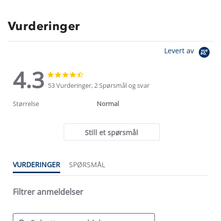
Vurderinger
Levert av
4.3
4.3
4.3
star
star
53 Vurderinger, 2 Spørsmål og svar
rating
rating
Størrelse
Normal
Still et spørsmål
VURDERINGER
SPØRSMÅL
Filtrer anmeldelser