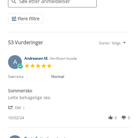
Search
Flere Filtre
Reviews
53 Vurderinger
Sorter:
Valgt
Andreasen M.
Verifisert kunde
A
5.0
star
rating
Størrelse
Normal
Sommersko
Review
review
Lette behagelige sko
by
stating
'
Andreasen
Sommersko
Del
Share
M.
Review
10/02/24
0
0
on
by
10
Andreasen
Feb
M.
2024