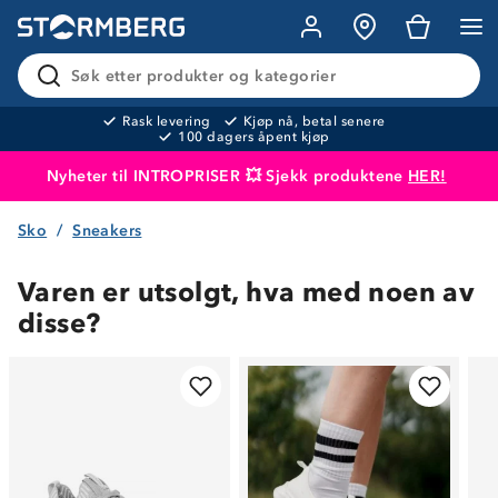
Søk etter produkter og kategorier
Rask levering
Kjøp nå, betal senere
100 dagers åpent kjøp
Nyheter til INTROPRISER 💥 Sjekk produktene
HER!
Sko
Sneakers
Produktet er lagt i handlekurven
Til kassen
Varen er utsolgt, hva med noen av
disse?