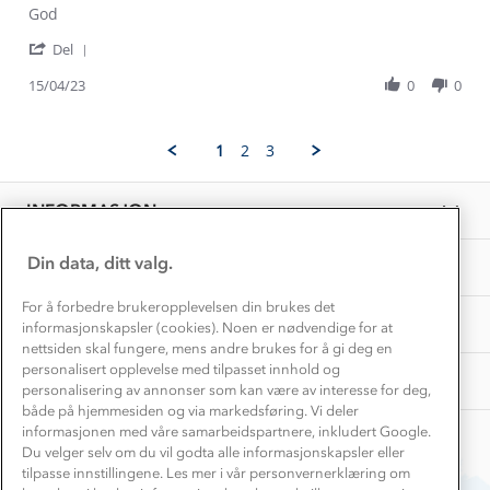
Review
review
God
Konkurransevinnere
1% til samfunnet
by
stating
Gravidklær
'
Luciene
God
Del
Kundeklubb
Share
T.
Inkludering
Review
Hvordan velge riktig turtøy?
15/04/23
0
0
on
Norgesferie 🇳🇴
Våre butikker
by
15
Materialer
Luciene
Apr
Vask og vedlikehold
T.
Få turinspirasjon og tips her⛰
2023
Bedrift, barnehage og SFO
1
2
3
on
Personvern
EL-retur
15
Overnatte utendørs⛺
Presse
Apr
Samarbeide med oss?
INFORMASJON
2023
Store størrelser
Storms turtips🐿️
Jobbe hos oss?
Turmat oppskrifter
Din data, ditt valg.
OM OSS
Leirskole 🥾
Beredskap
For å forbedre brukeropplevelsen din brukes det
Barnehageansatt
TIPS OG RÅD
informasjonskapsler (cookies). Noen er nødvendige for at
nettsiden skal fungere, mens andre brukes for å gi deg en
Tips til hyttetur
personalisert opplevelse med tilpasset innhold og
AKTIVITETER
personalisering av annonser som kan være av interesse for deg,
både på hjemmesiden og via markedsføring. Vi deler
informasjonen med våre samarbeidspartnere, inkludert Google.
Du velger selv om du vil godta alle informasjonskapsler eller
tilpasse innstillingene. Les mer i vår personvernerklæring om