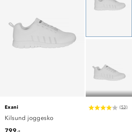
Exani
(53)
Kilsund joggesko
799,-