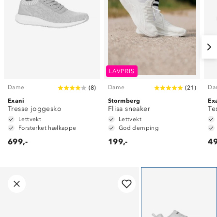
LAVPRIS
Dame
Dame
Da
(
8
)
(
21
)
Exani
Stormberg
Ex
Tresse joggesko
Flisa sneaker
Te
Lettvekt
Lettvekt
Forsterket hælkappe
God demping
699,-
199,-
49