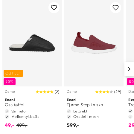
OUTLET
90%
8
Dame
Dame
Da
(
2
)
(
29
)
Exani
Exani
Ex
Osa tøffel
Tjøme Step-in sko
Tr
Varmefor
Lettvekt
Mellomtykk såle
Ovedel i mesh
49,-
499,-
599,-
29