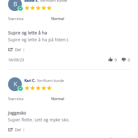
on
Beate E.
Verifisert kunde
B
10
5.0
Feb
star
2024
rating
Størrelse
Normal
Supre og lette å ha
Review
review
Supre og lette å ha på foten:)
by
stating
'
Beate
Supre
Del
Share
E.
og
Review
18/09/23
0
0
on
lette
by
18
å
Beate
Sep
ha
E.
2023
on
Kari C.
Verifisert kunde
K
18
5.0
Sep
star
2023
rating
Størrelse
Normal
Joggesko
Review
review
Super flotte. Lett og myke sko.
by
stating
'
Kari
Joggesko
Del
Share
C.