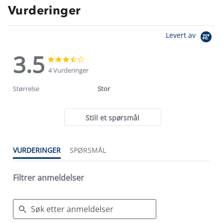
Vurderinger
Levert av
3.5
3.5
3.5
star
star
4 Vurderinger
rating
rating
Størrelse
Stor
Still et spørsmål
VURDERINGER
SPØRSMÅL
Filtrer anmeldelser