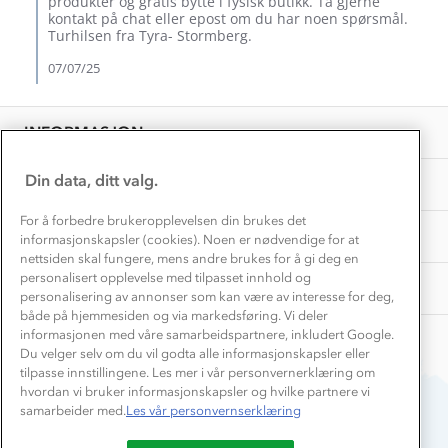
produkter og gratis bytte i fysisk butikk. Ta gjerne
Inkludering
7
Hvordan velge riktig turtøy?
kontakt på chat eller epost om du har noen spørsmål.
Norgesferie 🇳🇴
Jul
Våre butikker
Turhilsen fra Tyra- Stormberg.
Materialer
2025
Vask og vedlikehold
07/07/25
Få turinspirasjon og tips her⛰
Bedrift, barnehage og SFO
Personvern
EL-retur
Overnatte utendørs⛺
Presse
Samarbeide med oss?
INFORMASJON
Store størrelser
Storms turtips🐿️
Jobbe hos oss?
Turmat oppskrifter
Din data, ditt valg.
OM OSS
Leirskole 🥾
Beredskap
For å forbedre brukeropplevelsen din brukes det
Barnehageansatt
TIPS OG RÅD
informasjonskapsler (cookies). Noen er nødvendige for at
nettsiden skal fungere, mens andre brukes for å gi deg en
Tips til hyttetur
personalisert opplevelse med tilpasset innhold og
AKTIVITETER
personalisering av annonser som kan være av interesse for deg,
både på hjemmesiden og via markedsføring. Vi deler
informasjonen med våre samarbeidspartnere, inkludert Google.
Du velger selv om du vil godta alle informasjonskapsler eller
tilpasse innstillingene. Les mer i vår personvernerklæring om
hvordan vi bruker informasjonskapsler og hvilke partnere vi
samarbeider med.
Les vår personvernserklæring
Du betaler enkelt med