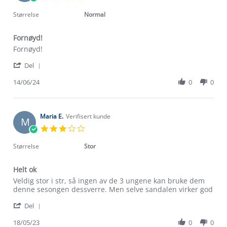
May
star
2025
rating
Størrelse
Normal
Fornøyd!
Review
review
Fornøyd!
by
stating
'
Megan
Fornøyd!
Del
Share
G.
Review
14/06/24
0
0
on
by
14
Megan
Jun
G.
2024
on
Maria E.
Verifisert kunde
M
14
3.0
Jun
star
2024
rating
Størrelse
Stor
Helt ok
Review
review
Veldig stor i str, så ingen av de 3 ungene kan bruke dem
by
stating
denne sesongen dessverre. Men selve sandalen virker god
Maria
Helt
'
E.
ok
Del
Share
on
Review
18/05/23
0
0
18