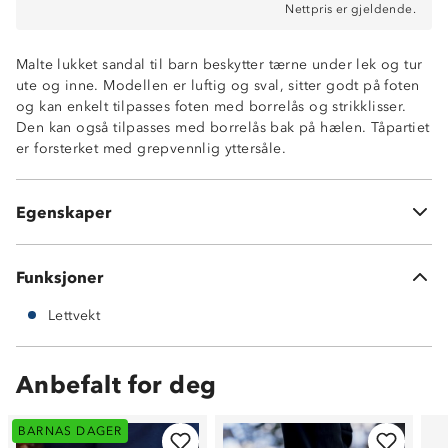
Nettpris er gjeldende.
Malte lukket sandal til barn beskytter tærne under lek og tur
ute og inne. Modellen er luftig og sval, sitter godt på foten
og kan enkelt tilpasses foten med borrelås og strikklisser.
Den kan også tilpasses med borrelås bak på hælen. Tåpartiet
Lettvekt
er forsterket med grepvennlig yttersåle.
Lukket og forsterket tåparti
Tilpasning til hæl
Luftig og sval
Egenskaper
Borrelås og strikklisser
Funksjoner
Lettvekt
Anbefalt for deg
BARNAS DAGER