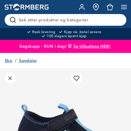
Søk etter produkter og kategorier
Rask levering
Kjøp nå, betal senere
100 dagers åpent kjøp
Dagskupp - KUN i dag! ⏰
Se tilbudene HER!
Sko
Sandaler
Produktet er lagt i handlekurven
Til kassen