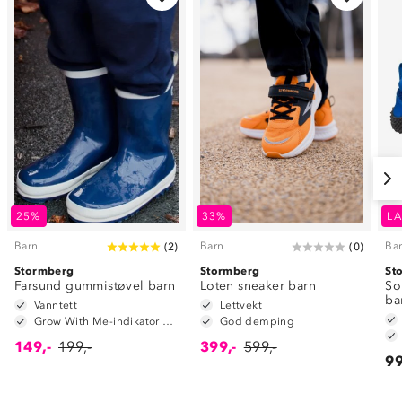
25%
33%
LA
Barn
Barn
Ba
(
2
)
(
0
)
Stormberg
Stormberg
St
Farsund gummistøvel barn
Loten sneaker barn
So
ba
Vanntett
Lettvekt
Grow With Me-indikator på innersåle
God demping
149,-
199,-
399,-
599,-
99