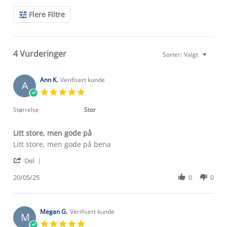
Search
Flere Filtre
Reviews
4 Vurderinger
Sorter:
Valgt
Ann K.
Verifisert kunde
A
5.0
star
rating
Størrelse
Stor
Litt store, men gode på
Review
review
Litt store, men gode på bena
by
stating
'
Ann
Litt
Del
Share
K.
store,
Review
20/05/25
0
0
on
men
by
20
gode
Ann
May
på
K.
2025
on
Megan G.
Verifisert kunde
M
20
5.0