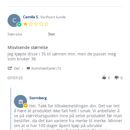
by
May
Maria
2023
E.
on
Camilla S.
Verifisert kunde
C
18
1.0
May
star
2023
rating
Størrelse
Stor
Misvisende størrelse
Review
review
Jeg kjøpte disse i 35 til sønnen min, men de passer meg
by
stating
som bruker 38.
Om Stormberg
Camilla
Misvisende
'
S.
størrelse
Del
Kommentarer (1)
Share
on
Verdigrunnlag
Review
07/07/25
0
0
7
by
Jul
Klima og miljø
Camilla
2025
Trelagsprinsippet barn
Comments
S.
Kundeservice
by
Etisk handel
on
Stormberg
Butikkeier
Alt du trenger til Norgesferien
7
on
Kontakt oss
Hei. Takk for tilbakemeldingen din. Det var leit
Jul
Dyreetikk
Review
å høre at produktet ikke falt helt i smak. Vi anbefaler å
Dette trenger du til barnehagen
2025
by
se på størrelsesguiden inne på selve produktet før man
Konkurransevinnere
Camilla
1% til samfunnet
bestiller, da det kan variere fra merke til merke. Minner
Gravidklær
S.
om at vi har 100 dager åpent kjøp på ubrukte
Kundeklubb
on