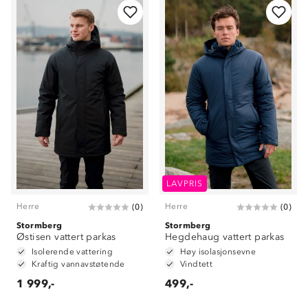
LAVPRIS
Herre
Herre
(
0
)
(
0
)
Stormberg
Stormberg
Østisen vattert parkas
Hegdehaug vattert parkas
Isolerende vattering
Høy isolasjonsevne
Kraftig vannavstøtende
Vindtett
1 999,-
499,-