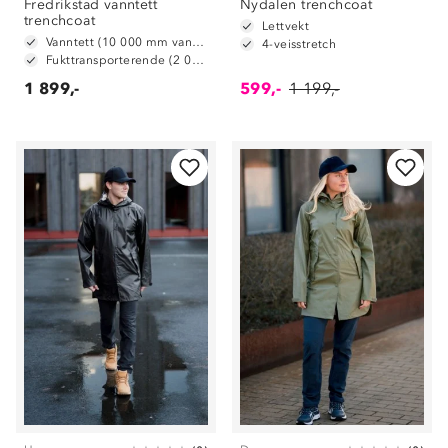
Fredrikstad vanntett
Nydalen trenchcoat
trenchcoat
Lettvekt
Vanntett (10 000 mm vannsøyle)
4-veisstretch
Fukttransporterende (2 000g/m2/24t)
1 899,-
599,-
1 199,-