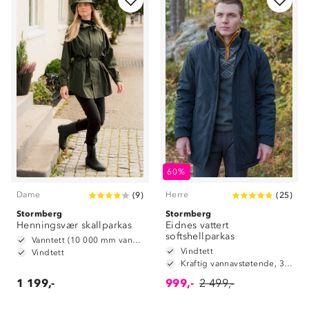
60%
Dame
Herre
(
9
)
(
25
)
Stormberg
Stormberg
Henningsvær skallparkas
Eidnes vattert
softshellparkas
Vanntett (10 000 mm vannsøyle)
Vindtett
Vindtett
Kraftig vannavstøtende, 3.000mm vannsøyle
1 199,-
999,-
2 499,-