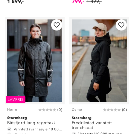
1 899,-
799,-
1 499,-
LAVPRIS
Herre
Dame
(
0
)
(
0
)
Stormberg
Stormberg
Båtsfjord lang regnfrakk
Fredrikstad vanntett
trenchcoat
Vanntett (vannsøyle 10 000 mm)