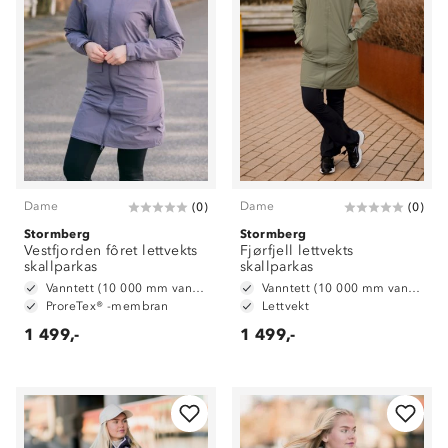
Dame
Dame
(
0
)
(
0
)
Stormberg
Stormberg
Vestfjorden fôret lettvekts
Fjørfjell lettvekts
skallparkas
skallparkas
Vanntett (10 000 mm vannsøyle)
Vanntett (10 000 mm vannsøyle)
ProreTex® -membran
Lettvekt
1 499,-
1 499,-