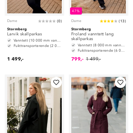
47%
Dame
Dame
(
0
)
(
13
)
Stormberg
Stormberg
Larvik skallparkas
Froland vanntett lang
skallparkas
Vanntett (10 000 mm vannsøyle)
Vanntett (8 000 mm vannsøyle)
Fukttransporterende (2 000g/m2/24t)
Fukttransporterende (6 000 g/m2/24t)
1 499,-
799,-
1 499,-