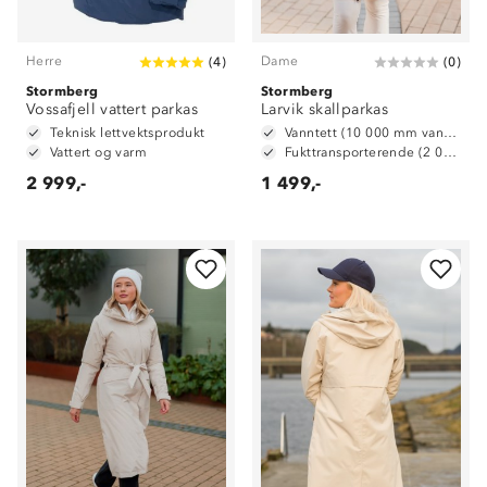
Herre
Dame
(
4
)
(
0
)
Stormberg
Stormberg
Vossafjell vattert parkas
Larvik skallparkas
Teknisk lettvektsprodukt
Vanntett (10 000 mm vannsøyle)
Vattert og varm
Fukttransporterende (2 000g/m2/24t)
2 999,-
1 499,-