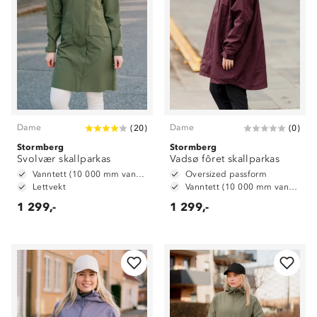
Dame
Dame
(
20
)
(
0
)
Stormberg
Stormberg
Svolvær skallparkas
Vadsø fôret skallparkas
Vanntett (10 000 mm vannsøyle)
Oversized passform
Lettvekt
Vanntett (10 000 mm vannsøyle)
1 299,-
1 299,-