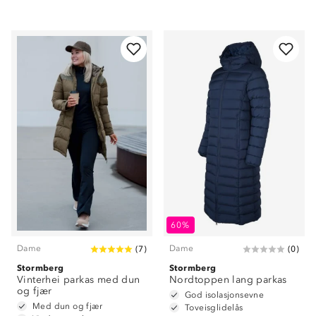
60%
Dame
Dame
(
7
)
(
0
)
Stormberg
Stormberg
Vinterhei parkas med dun
Nordtoppen lang parkas
og fjær
God isolasjonsevne
Med dun og fjær
Toveisglidelås