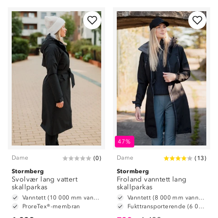
47%
Dame
Dame
(
0
)
(
13
)
Stormberg
Stormberg
Svolvær lang vattert
Froland vanntett lang
skallparkas
skallparkas
Vanntett (10 000 mm vannsøyle)
Vanntett (8 000 mm vannsøyle)
ProreTex®-membran
Fukttransporterende (6 000 g/m2/24t)