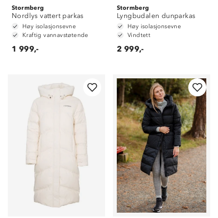
Stormberg
Stormberg
Nordlys vattert parkas
Lyngbudalen dunparkas
Høy isolasjonsevne
Høy isolasjonsevne
Kraftig vannavstøtende
Vindtett
1 999,-
2 999,-