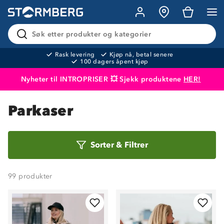
Søk etter produkter og kategorier
Rask levering
Kjøp nå, betal senere
100 dagers åpent kjøp
Nyheter til INTROPRISER 💥 Sjekk produktene
HER!
Produktet er lagt i handlekurven
Til kassen
Parkaser
Sorter
Sorter
&
Filtrer
etter
99
produkter