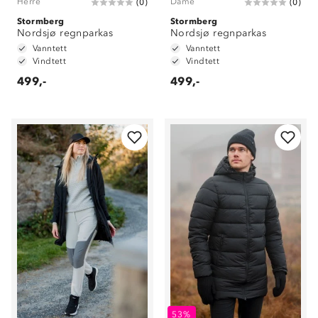
Herre
Dame
(
0
)
(
0
)
Stormberg
Stormberg
Nordsjø regnparkas
Nordsjø regnparkas
Vanntett
Vanntett
Vindtett
Vindtett
499,-
499,-
53%