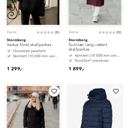
Dame
Dame
(
0
)
(
0
)
Stormberg
Stormberg
Vadsø fôret skallparkas
Svolvær lang vattert
skallparkas
Oversized passform
Vanntett (10 000 mm vannsøyle)
Vanntett (10 000 mm vannsøyle)
ProreTex®-membran
1 299,-
1 899,-