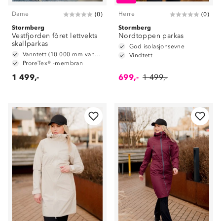
Dame
Herre
(
0
)
(
0
)
Stormberg
Stormberg
Vestfjorden fôret lettvekts
Nordtoppen parkas
skallparkas
God isolasjonsevne
Vanntett (10 000 mm vannsøyle)
Vindtett
ProreTex® -membran
1 499,-
699,-
1 499,-