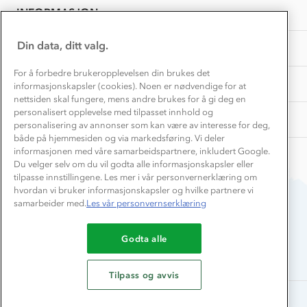
Samarbeide med oss?
INFORMASJON
Store størrelser
Storms turtips🐿️
Jobbe hos oss?
Turmat oppskrifter
Din data, ditt valg.
OM OSS
Leirskole 🥾
Beredskap
For å forbedre brukeropplevelsen din brukes det
Barnehageansatt
TIPS OG RÅD
informasjonskapsler (cookies). Noen er nødvendige for at
nettsiden skal fungere, mens andre brukes for å gi deg en
Tips til hyttetur
personalisert opplevelse med tilpasset innhold og
AKTIVITETER
personalisering av annonser som kan være av interesse for deg,
både på hjemmesiden og via markedsføring. Vi deler
informasjonen med våre samarbeidspartnere, inkludert Google.
Du velger selv om du vil godta alle informasjonskapsler eller
tilpasse innstillingene. Les mer i vår personvernerklæring om
hvordan vi bruker informasjonskapsler og hvilke partnere vi
samarbeider med.
Les vår personvernserklæring
Du betaler enkelt med
Godta alle
Tilpass og avvis
Alle rettigheter forbeholdes, Stormberg - 2026