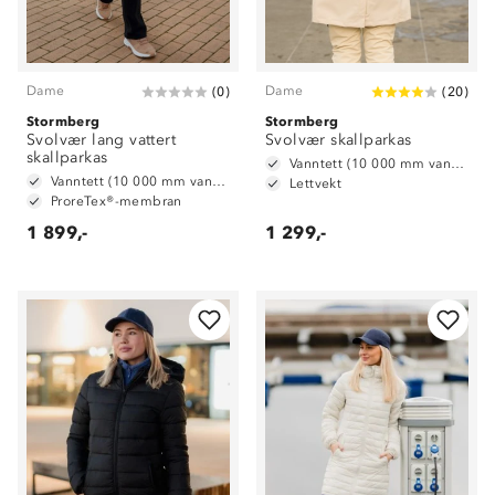
Dame
Dame
(
0
)
(
20
)
Stormberg
Stormberg
Svolvær lang vattert
Svolvær skallparkas
skallparkas
Vanntett (10 000 mm vannsøyle)
Vanntett (10 000 mm vannsøyle)
Lettvekt
ProreTex®-membran
1 899,-
1 299,-