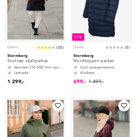
53%
Dame
Dame
(
20
)
(
0
)
Stormberg
Stormberg
Svolvær skallparkas
Nordtoppen parkas
Vanntett (10 000 mm vannsøyle)
God isolasjonsevne
Lettvekt
Vindtett
1 299,-
699,-
1 499,-