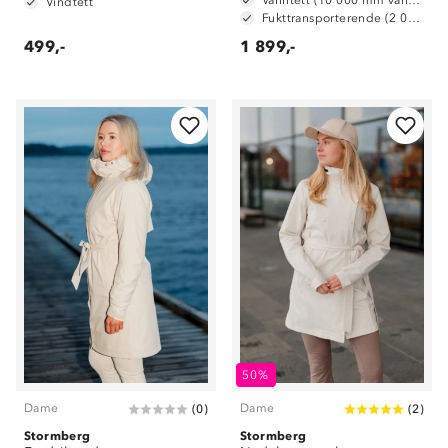
Vanntett (10 000 mm vannsøyle)
Vindtett
Fukttransporterende (2 000g/m2/24t)
499,-
1 899,-
50%
Dame
Dame
(
0
)
(
2
)
Stormberg
Stormberg