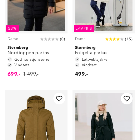
53%
LAVPRIS
Dame
Dame
(
0
)
(
15
)
Stormberg
Stormberg
Nordtoppen parkas
Folgelia parkas
God isolasjonsevne
Lettvektsjakke
Vindtett
Vindtett
699,-
1 499,-
499,-