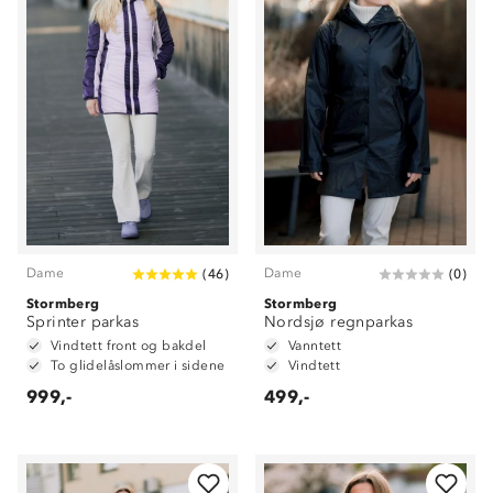
Dame
Dame
(
46
)
(
0
)
Stormberg
Stormberg
Sprinter parkas
Nordsjø regnparkas
Vindtett front og bakdel
Vanntett
To glidelåslommer i sidene
Vindtett
999,-
499,-