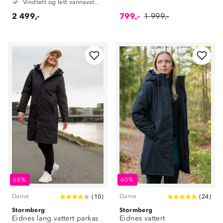
Vindtett og lett vannavstøtende
2 499,-
799,-
1 999,-
68%
60%
Dame
Dame
(
10
)
(
24
)
Stormberg
Stormberg
Eidnes lang vattert parkas
Eidnes vattert