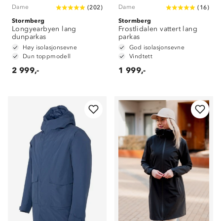
Dame
Dame
(
202
)
(
16
)
Stormberg
Stormberg
Longyearbyen lang
Frostlidalen vattert lang
dunparkas
parkas
Høy isolasjonsevne
God isolasjonsevne
Dun toppmodell
Vindtett
2 999,-
1 999,-