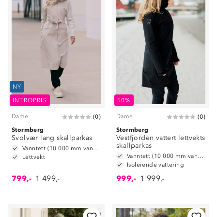
NY
INTROPRIS
50%
Dame
Dame
(
0
)
(
0
)
Stormberg
Stormberg
Svolvær lang skallparkas
Vestfjorden vattert lettvekts
skallparkas
Vanntett (10 000 mm vannsøyle)
Vanntett (10 000 mm vannsøyle)
Lettvekt
Isolerende vattering
799,-
1 499,-
999,-
1 999,-