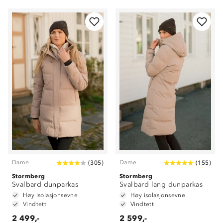
Dame
Dame
(
305
)
(
155
)
Stormberg
Stormberg
Svalbard dunparkas
Svalbard lang dunparkas
Høy isolasjonsevne
Høy isolasjonsevne
Vindtett
Vindtett
2 499,-
2 599,-