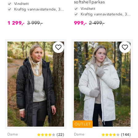
softshellparkas
Vindtett
Vindtett
Kraftig vannavstøtende, 3.000mm vannsøyle
Kraftig vannavstøtende, 3.000mm vannsøyle
1 299,-
3 999,-
999,-
2 499,-
OUTLET
Dame
Dame
(
22
)
(
144
)