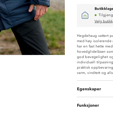
Butikklage
Tilgjeng
Velg butikk
Hegdehaug vattert par
med høy isolerende ef
har en fast hette med
Høy isolasjonse
hovedglidelåsen som 
Vindtett
god bevegelighet og
To skjulte glid
individuell tilpasni
Toveisglidelås
praktisk oppbevarin
Stormklaff fora
varm, vindtett og al
Fast hette med j
Hakebeskytter p
Knagghempe i 
Egenskaper
Borrelåsjusteri
Funksjoner