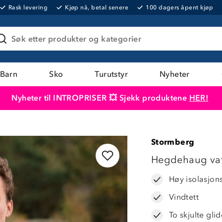
Rask levering
Kjøp nå, betal senere
100 dagers åpent kjøp
Søk etter produkter og kategorier
Barn
Sko
Turutstyr
Nyheter
Nyheter til INTROPRISER 💥 Sjekk produktene
HER!
Produktet er lagt i handlekurven
Til kassen
Stormberg
LAVPRIS
Hegdehaug vat
Høy isolasjon
Vindtett
To skjulte gl