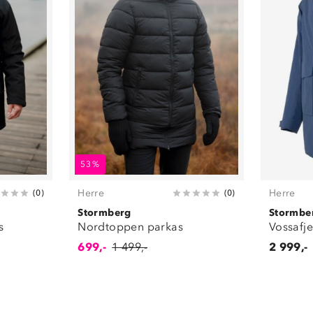
53%
Herre
Herre
(
0
)
(
0
)
Stormberg
Stormbe
s
Nordtoppen parkas
Vossafje
699,-
1 499,-
2 999,-