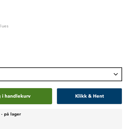
Blues
 i handlekurv
Klikk & Hent
-
på lager