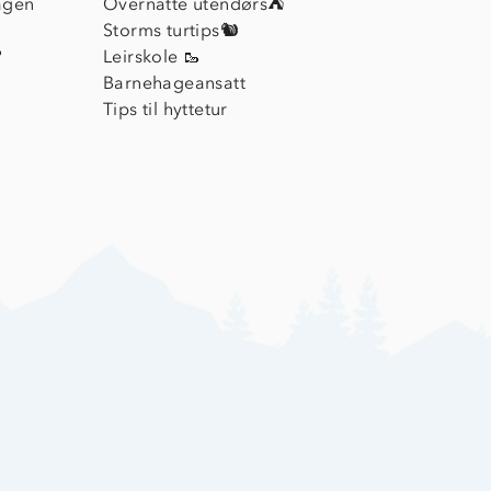
agen
Overnatte utendørs⛺
Storms turtips🐿️
?
Leirskole 🥾
Barnehageansatt
Tips til hyttetur