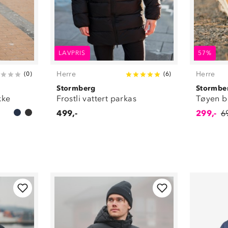
LAVPRIS
57%
Herre
Herre
(
0
)
(
6
)
Stormberg
Stormbe
kke
Frostli vattert parkas
Tøyen b
499,-
299,-
6