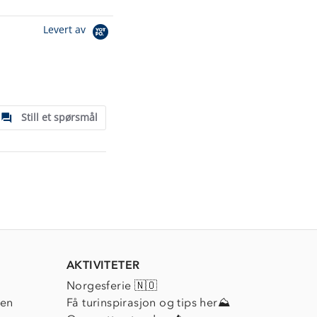
Levert av
Still et spørsmål
AKTIVITETER
Norgesferie 🇳🇴
ien
Få turinspirasjon og tips her⛰