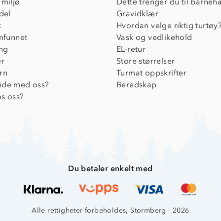
 miljø
Dette trenger du til barneh
del
Gravidklær
k
Hvordan velge riktig turtøy
amfunnet
Vask og vedlikehold
ing
EL-retur
er
Store størrelser
rn
Turmat oppskrifter
ide med oss?
Beredskap
s oss?
Du betaler enkelt med
Alle rettigheter forbeholdes, Stormberg - 2026