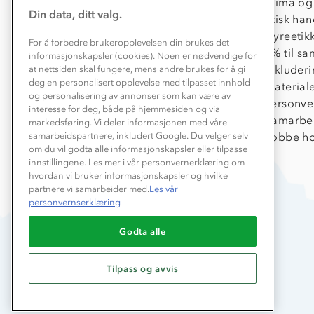
Konkurransevinnere
Klima og
Din data, ditt valg.
Kundeklubb
Etisk han
Våre butikker
Dyreetik
For å forbedre brukeropplevelsen din brukes det
Bedrift, barnehage og SFO
1% til s
informasjonskapsler (cookies). Noen er nødvendige for
Presse
Inkluder
at nettsiden skal fungere, mens andre brukes for å gi
deg en personalisert opplevelse med tilpasset innhold
Material
og personalisering av annonser som kan være av
Personve
interesse for deg, både på hjemmesiden og via
Samarbe
markedsføring. Vi deler informasjonen med våre
Jobbe ho
samarbeidspartnere, inkludert Google. Du velger selv
om du vil godta alle informasjonskapsler eller tilpasse
innstillingene. Les mer i vår personvernerklæring om
hvordan vi bruker informasjonskapsler og hvilke
partnere vi samarbeider med.
Les vår
personvernserklæring
Godta alle
Tilpass og avvis