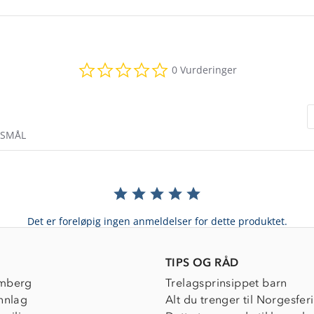
0.0
0 Vurderinger
star
rating
RSMÅL
Det er foreløpig ingen anmeldelser for dette produktet.
TIPS OG RÅD
mberg
Trelagsprinsippet barn
nnlag
Alt du trenger til Norgesfer