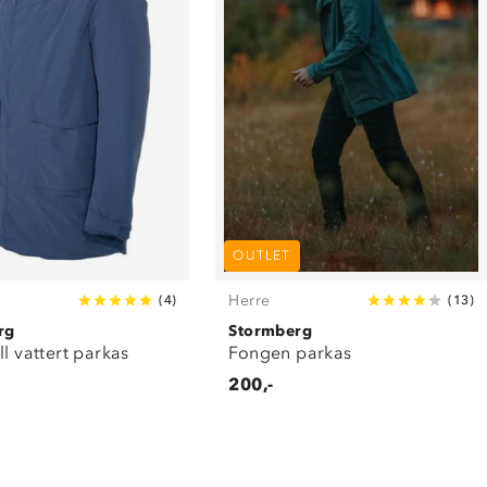
OUTLET
Herre
(
4
)
(
13
)
rg
Stormberg
ll vattert parkas
Fongen parkas
200,-