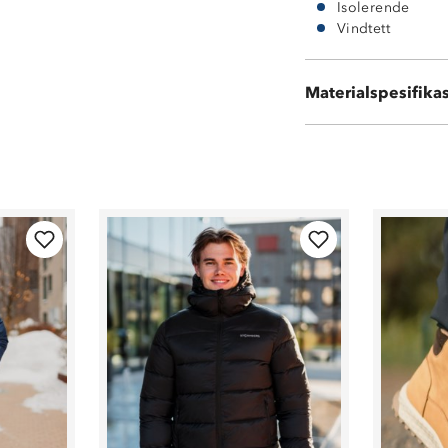
Isolerende
Vindtett
Ytterside: 100 %
Innside: 100 % 
Materialspesifika
Vattering: 100 %