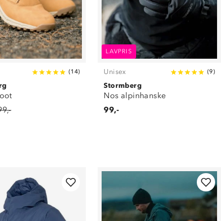
LAVPRIS
Unisex
(
14
)
(
9
)
rg
Stormberg
oot
Nos alpinhanske
99,-
99,-