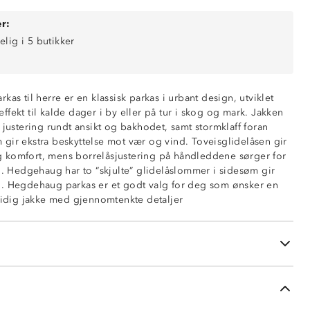
r:
elig i 5 butikker
kas til herre er en klassisk parkas i urbant design, utviklet
fekt til kalde dager i by eller på tur i skog og mark. Jakken
 justering rundt ansikt og bakhodet, samt stormklaff foran
vne
gir ekstra beskyttelse mot vær og vind. Toveisglidelåsen gir
 komfort, mens borrelåsjustering på håndleddene sørger for
elåslommer i sidesøm
ng. Hedgehaug har to “skjulte” glidelåslommer i sidesøm gir
g. Hegdehaug parkas er et godt valg for deg som ønsker en
n hovedglidelås
lsidig jakke med gjennomtenkte detaljer
ustering rundt ansikt og i bakhodet
å glidelås
nakken
ng på håndledd