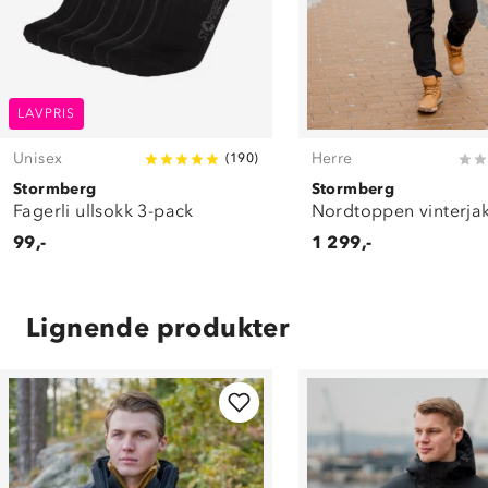
LAVPRIS
Unisex
Herre
(
190
)
Stormberg
Stormberg
Fagerli ullsokk 3-pack
Nordtoppen vinterja
99,-
1 299,-
Lignende produkter