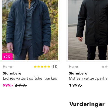
60%
Herre
Herre
(
25
)
Stormberg
Stormberg
Eidnes vattert softshellparkas
Østisen vattert parka
999,-
2 499,-
1 999,-
Vurderinger