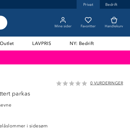
Privat
Bedrift
Mine sider
Favoritter
Handlekurv
Outlet
LAVPRIS
NY: Bedrift
0 VURDERINGER
LAVPRIS
tert parkas
sevne
idelåslommer i sidesøm