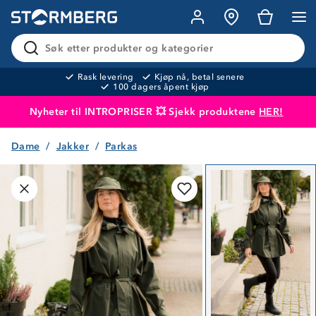
Søk etter produkter og kategorier
Rask levering
Kjøp nå, betal senere
100 dagers åpent kjøp
Nyheter til INTROPRISER 💥 Sjekk produktene
HER!
Dame
Jakker
Parkas
Produktet er lagt i handlekurven
Til kassen