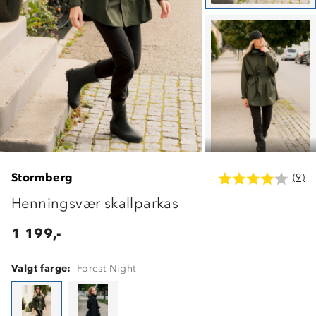
Stormberg
(9)
Henningsvær skallparkas
1 199,-
Valgt farge:
Forest Night