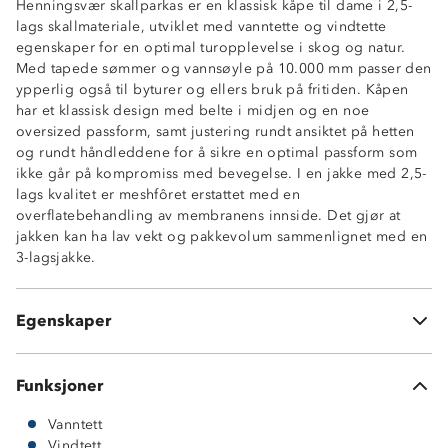
Henningsvær skallparkas er en klassisk kåpe til dame i 2,5-
lags skallmateriale, utviklet med vanntette og vindtette
egenskaper for en optimal turopplevelse i skog og natur.
Med tapede sømmer og vannsøyle på 10.000 mm passer den
ypperlig også til byturer og ellers bruk på fritiden. Kåpen
har et klassisk design med belte i midjen og en noe
oversized passform, samt justering rundt ansiktet på hetten
og rundt håndleddene for å sikre en optimal passform som
Vanntett (10 000 mm vannsøyle)
ikke går på kompromiss med bevegelse. I en jakke med 2,5-
Vindtett
lags kvalitet er meshfôret erstattet med en
Tapede sømmer
overflatebehandling av membranens innside. Det gjør at
2,5-lags skall
jakken kan ha lav vekt og pakkevolum sammenlignet med en
2 sidelommer
3-lagsjakke.
Oversized passform
Fastmontert hette med justering rundt ansiktet
Beltehemper i midjen og belte medfølger
Egenskaper
Borrelåsstramming på ermer
Funksjoner
Vanntett
Vindtett