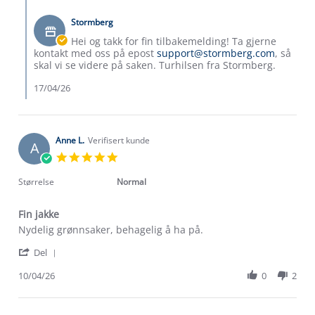
Comments
H.
by
on
Stormberg
Butikkeier
14
on
Hei og takk for fin tilbakemelding! Ta gjerne
Apr
Review
kontakt med oss på epost
support@stormberg.com
, så
2026
by
skal vi se videre på saken. Turhilsen fra Stormberg.
Mari
H.
17/04/26
on
14
Apr
2026
Anne L.
Verifisert kunde
A
5.0
star
rating
Størrelse
Normal
Fin jakke
Review
review
Nydelig grønnsaker, behagelig å ha på.
by
stating
'
Anne
Fin
Del
Share
L.
jakke
Review
10/04/26
0
2
on
by
10
Anne
Apr
L.
2026