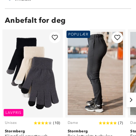
Anbefalt for deg
POPULÆR
LAVPRIS
Unisex
Dame
Da
(
10
)
(
7
)
Stormberg
Stormberg
St