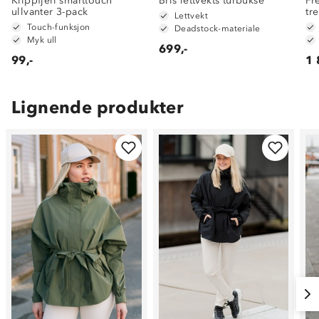
Klippfjell smarttouch
Bris lettvekts turbukse
Fr
ullvanter 3-pack
tr
Lettvekt
Touch-funksjon
Deadstock-materiale
Myk ull
699,-
99,-
1 
Lignende produkter