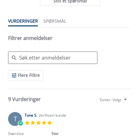
Still et spørsmål
VURDERINGER
SPØRSMÅL
Filtrer anmeldelser
Search
Flere Filtre
Reviews
9 Vurderinger
Sorter:
Valgt
Tone S.
Verifisert kunde
T
5.0
star
rating
Størrelse
Stor