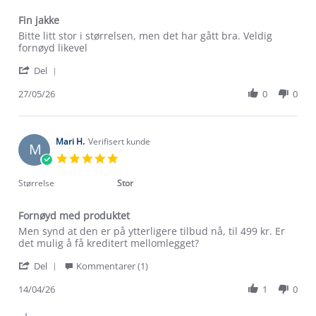
Fin jakke
Review
review
Bitte litt stor i størrelsen, men det har gått bra. Veldig
by
stating
fornøyd likevel
Tone
Fin
'
S.
jakke
Del
Share
on
Review
27/05/26
0
0
27
by
May
Tone
2026
S.
on
Mari H.
Verifisert kunde
M
27
5.0
May
star
2026
rating
Størrelse
Stor
Fornøyd med produktet
Review
review
Men synd at den er på ytterligere tilbud nå, til 499 kr. Er
by
stating
det mulig å få kreditert mellomlegget?
Mari
Fornøyd
'
H.
med
Del
Kommentarer (1)
Share
on
produktet
Review
14/04/26
1
0
14
by
Apr
Mari
2026