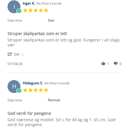
on
Inger K.
Verifisert kunde
I
10
5.0
Apr
star
2026
rating
Størrelse
Stor
Struper skallparkas som er lett
Review
review
Struper skallparkas som er lett og god. Fungerer i all slags
by
stating
vær
Inger
Struper
'
K.
skallparkas
Del
Share
on
som
Review
01/04/26
1
0
1
er
by
Apr
lett
Om Stormberg
Inger
2026
K.
Verdigrunnlag
on
Hildegunn S.
Verifisert kunde
H
1
5.0
Apr
Klima og miljø
star
Trelagsprinsippet barn
2026
rating
Størrelse
Normal
Kundeservice
Etisk handel
Alt du trenger til Norgesferien
God verdi for pengene
Kontakt oss
Dyreetikk
Review
review
God størrelse og modell. Str L for 80 kg og 1. 65 cm. God
Dette trenger du til barnehagen
by
stating
verdi for pengene
Konkurransevinnere
1% til samfunnet