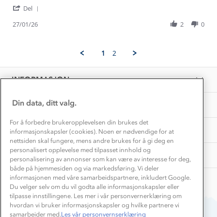
Hildegunn
God
Gravidklær
'
S.
verdi
Del
Kundeklubb
Share
on
for
Inkludering
Review
Hvordan velge riktig turtøy?
27/01/26
2
0
27
pengene
Norgesferie 🇳🇴
Våre butikker
by
Jan
Materialer
Hildegunn
2026
Vask og vedlikehold
S.
Få turinspirasjon og tips her⛰
Bedrift, barnehage og SFO
1
2
on
Personvern
EL-retur
27
Overnatte utendørs⛺
Presse
Jan
Samarbeide med oss?
INFORMASJON
2026
Store størrelser
Storms turtips🐿️
Jobbe hos oss?
Turmat oppskrifter
Din data, ditt valg.
OM OSS
Leirskole 🥾
Beredskap
For å forbedre brukeropplevelsen din brukes det
Barnehageansatt
TIPS OG RÅD
informasjonskapsler (cookies). Noen er nødvendige for at
nettsiden skal fungere, mens andre brukes for å gi deg en
Tips til hyttetur
personalisert opplevelse med tilpasset innhold og
AKTIVITETER
personalisering av annonser som kan være av interesse for deg,
både på hjemmesiden og via markedsføring. Vi deler
informasjonen med våre samarbeidspartnere, inkludert Google.
Du velger selv om du vil godta alle informasjonskapsler eller
tilpasse innstillingene. Les mer i vår personvernerklæring om
hvordan vi bruker informasjonskapsler og hvilke partnere vi
samarbeider med.
Les vår personvernserklæring