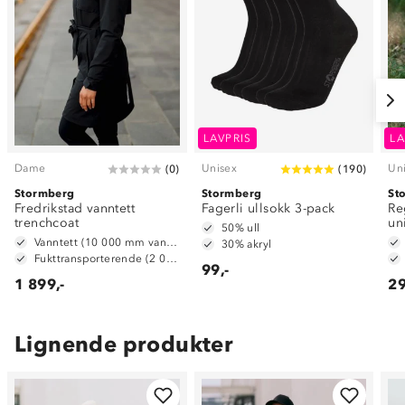
LAVPRIS
LA
Dame
Unisex
Un
(
0
)
(
190
)
Stormberg
Stormberg
St
Fredrikstad vanntett
Fagerli ullsokk 3-pack
Re
trenchcoat
un
50% ull
Vanntett (10 000 mm vannsøyle)
30% akryl
Fukttransporterende (2 000g/m2/24t)
99,-
1 899,-
29
Lignende produkter