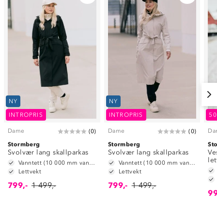
NY
NY
INTROPRIS
INTROPRIS
5
Dame
Dame
Da
(
0
)
(
0
)
Stormberg
Stormberg
St
Svolvær lang skallparkas
Svolvær lang skallparkas
Ve
le
Vanntett (10 000 mm vannsøyle)
Vanntett (10 000 mm vannsøyle)
Lettvekt
Lettvekt
799,-
1 499,-
799,-
1 499,-
99