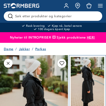
Søk etter produkter og kategorier
Rask levering
Kjøp nå, betal senere
100 dagers åpent kjøp
Nyheter til INTROPRISER 💥 Sjekk produktene
HER!
Dame
Jakker
Parkas
Produktet er lagt i handlekurven
Til kassen