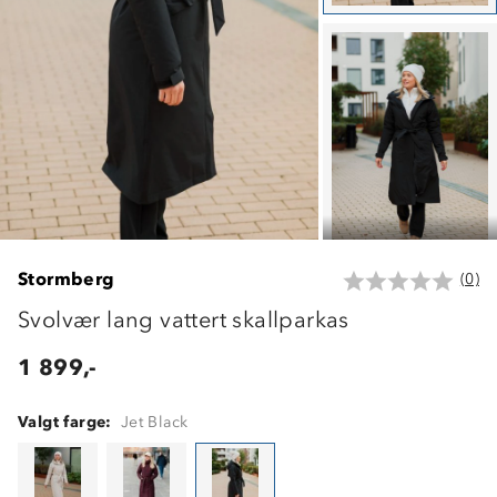
Stormberg
(0)
Svolvær lang vattert skallparkas
1 899,-
Valgt farge:
Jet Black