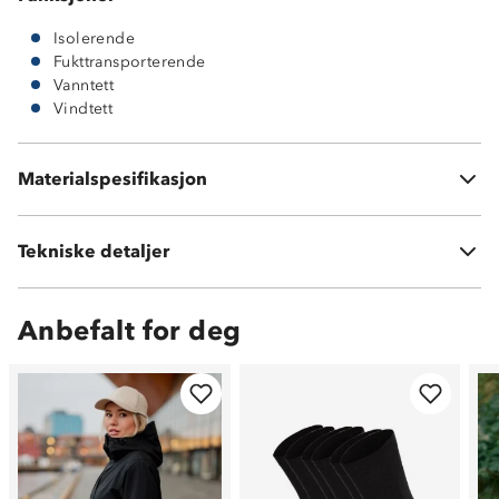
Isolerende
Fukttransporterende
Vanntett
Vindtett
Ytterside i 100 % polyester
Materialspesifikasjon
Vattering i 100 % polyester
Tekniske detaljer
Vekt:
810 gram str S
Anbefalt for deg