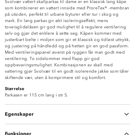
Svolvær vattert skallparkas til dame er en klassisk lang kåpe
som kombinerer en vattert innside med ProreTex® -membran
på utsiden, perfekt til urbane byturer eller tur i skog og
mark. En lang parkas gir økt isoleringseffekt, mens
toveisglidelåsen gir god mulighet til å regulere ventilering
Vanntett (10 000 mm vannsøyle)
selv og gjør det enklere å sette seg. Kåpen kommer med
ProreTex®-membran
justerbart belte i midjen som gir et klassisk og tidløst uttrykk,
Vindtett
og justering på håndledd og på hetten gir en god passform.
Isolerende
Med ventileringspanel øverst på ryggen får man godt med
Toveisglidelås
ventilering. To sidelommer med flapp gir god
Justerbart midjebelte med beltehemper
oppbevaringsmulighet. Kombinasjonen av skall med
Ventilerinspanel på rygg med stormklaff over
vattering gjør Svolvær til en godt isolerende jakke som tåler
2 sidelommer med flapp og borrelås
skiftende vær, uten å komprimere stil og komfort.
Fastmontert hette med justering rundt ansikt og i
Størrelse
bakhodet
Parkasen er 115 cm lang i str S.
Borrelåsjustering på håndledd
Knagghempe i nakken
Stormklaff over hovedglidelås
Egenskaper
Hakebeskytter på glidelås
Funksjoner