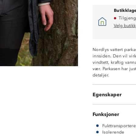
Butikklage
Tilgjeng
Velg butikk
Høy isolasjonse
Kraftig vannavs
Vattert og varm
Nordlys vattert park
15/6 membran
innsiden. Den vil vi
Stikklommer me
vindtett, kraftig vann
Brystlomme med
vær. Parkasen har ju
Knappjustering i
detaljer.
Borrelåsstramm
Strikkstramming
Teddyfôr på inn
Egenskaper
YKK-glidelås
Funksjoner
Fukttransporter
Isolerende