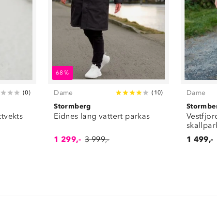
68%
Dame
Dame
(
0
)
(
10
)
Stormberg
Stormbe
ttvekts
Eidnes lang vattert parkas
Vestfjor
skallpar
1 299,-
3 999,-
1 499,-