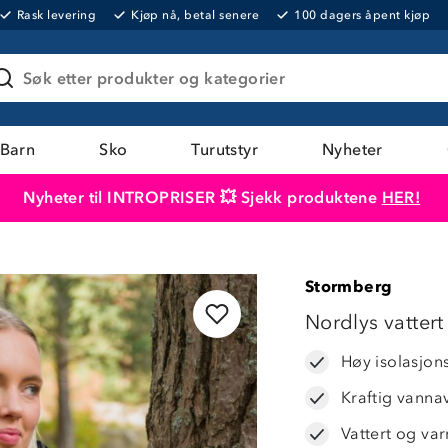
Rask levering
Kjøp nå, betal senere
100 dagers åpent kjøp
Søk etter produkter og kategorier
Barn
Sko
Turutstyr
Nyheter
Nyheter til INTROPRISER 💥 Sjekk produktene
HER!
Produktet er lagt i handlekurven
Til kassen
Stormberg
Nordlys vattert
Høy isolasjon
Kraftig vanna
Vattert og va