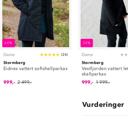
60%
50%
Dame
Dame
(
24
)
Stormberg
Stormberg
Eidnes vattert softshellparkas
Vestfjorden vattert le
skallparkas
999,-
2 499,-
999,-
1 999,-
Vurderinger