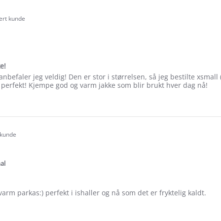
sert kunde
.0
tar
ating
e!
nbefaler jeg veldig! Den er stor i størrelsen, så jeg bestilte xsmall 
perfekt! Kjempe god og varm jakke som blir brukt hver dag nå!
e
ew
la
 kunde
.0
tar
ating
al
arm parkas:) perfekt i ishaller og nå som det er fryktelig kaldt.
e