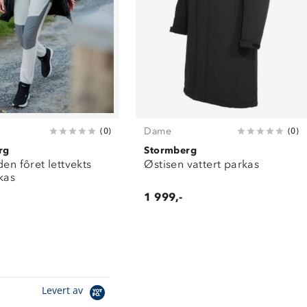
Dame
(
0
)
(
0
)
rg
Stormberg
den fôret lettvekts
Østisen vattert parkas
kas
1 999,-
Levert av