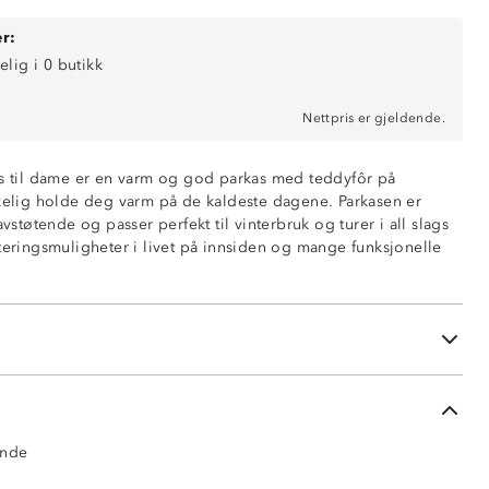
r:
elig i 0 butikk
vne
Nettpris er gjeldende.
tøtende
as til dame er en varm og god parkas med teddyfôr på
rkelig holde deg varm på de kaldeste dagene. Parkasen er
d borrelås
avstøtende og passer perfekt til vinterbruk og turer i all slags
 glidelås
steringsmuligheter i livet på innsiden og mange funksjonelle
 livet
ing ved åpningen av erme
 på hette med borrelås bak
siden
ende