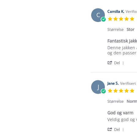
Camilla K.
Verifi
C
5
s
r
Størrelse
Stor
Fantastisk jakk
Review
review
Denne jakken a
by
stating
og den passer 
Camilla
Fantastisk
'
K.
jakke!
Del
Shar
on
Revi
6
by
Jan
Camil
2026
Jane S.
Verifisert
J
K.
5
on
s
6
r
Størrelse
Norm
Jan
2026
God og varm
Review
review
Veldig god og v
by
stating
'
Jane
God
Del
Shar
S.
og