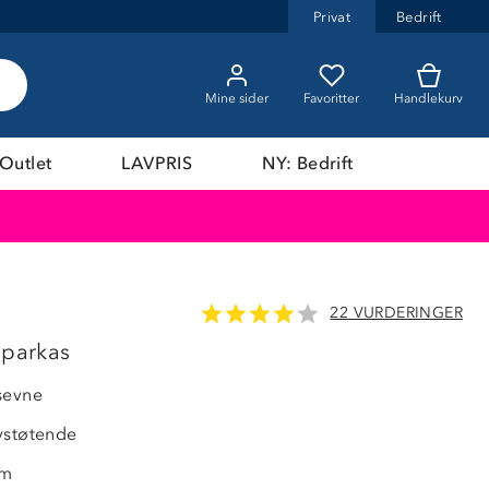
Privat
Bedrift
Mine sider
Favoritter
Handlekurv
Outlet
LAVPRIS
NY: Bedrift
22 VURDERINGER
 parkas
sevne
vstøtende
rm