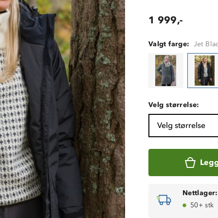
1 999,-
Valgt farge:
Jet Bla
Velg størrelse:
Velg størrelse
Legg
Nettlager:
50+ stk