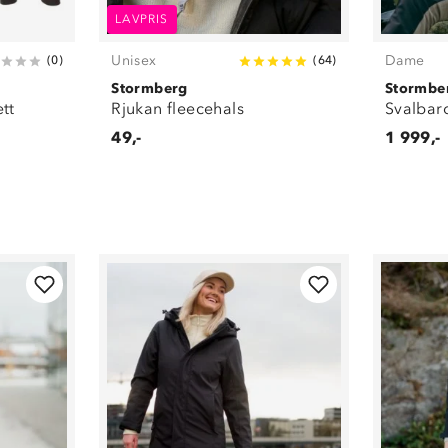
LAVPRIS
Unisex
Dame
(
0
)
(
64
)
Stormberg
Stormbe
tt
Rjukan fleecehals
Svalbar
49,-
1 999,-