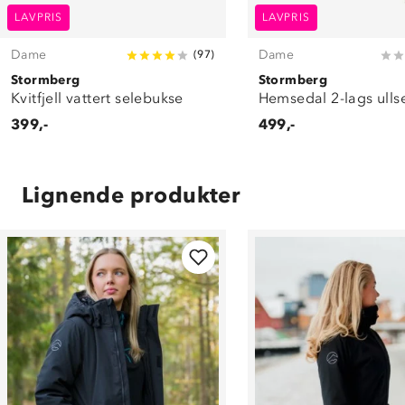
LAVPRIS
LAVPRIS
Dame
Dame
(
97
)
Stormberg
Stormberg
Kvitfjell vattert selebukse
Hemsedal 2-lags ullse
399,-
499,-
Lignende produkter