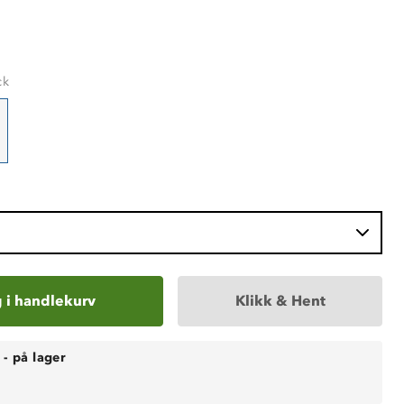
ck
 i handlekurv
Klikk & Hent
-
på lager