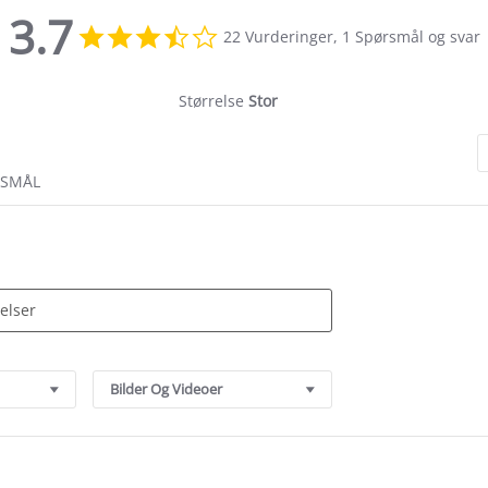
3.7
3.7
22 Vurderinger, 1 Spørsmål og svar
star
rating
Størrelse
Stor
RSMÅL
Bilder Og Videoer