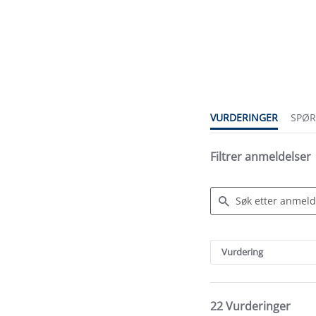
3.7
star
rating
VURDERINGER
SPØ
Filtrer anmeldelser
Search
Reviews
Vurdering
22 Vurderinger