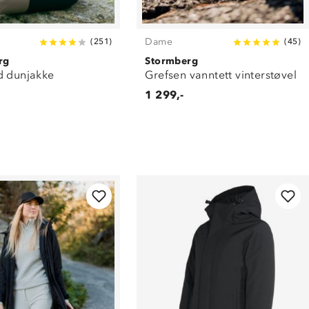
Dame
(
251
)
(
45
)
rg
Stormberg
d dunjakke
Grefsen vanntett vinterstøvel
1 299,-