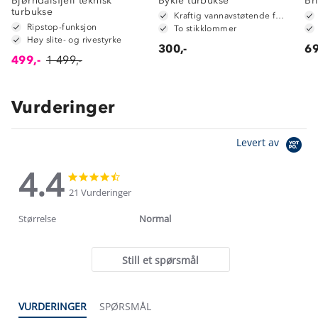
Bjørndalsfjell teknisk
Bykle turbukse
Br
turbukse
Kraftig vannavstøtende forsterkningsfelter i baken og på knær
Ripstop-funksjon
To stikklommer
Høy slite- og rivestyrke
300,-
69
499,-
1 499,-
Vurderinger
Levert av
4.4
4.4
4.4
star
star
21 Vurderinger
rating
rating
Størrelse
Normal
Still et spørsmål
VURDERINGER
SPØRSMÅL