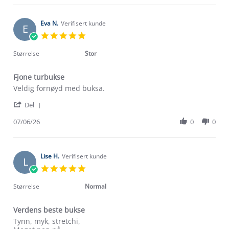
Thomas
Jun
B.
2026
on
Eva N.
Verifisert kunde
E
20
5.0
Jun
star
2026
rating
Størrelse
Stor
Fjone turbukse
Review
review
Veldig fornøyd med buksa.
by
stating
'
Eva
Fjone
Del
Share
N.
turbukse
Review
07/06/26
0
0
on
by
7
Eva
Jun
N.
2026
on
Lise H.
Verifisert kunde
L
7
5.0
Jun
star
2026
rating
Størrelse
Normal
Verdens beste bukse
Review
review
Tynn, myk, stretchi,