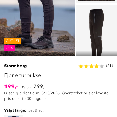
OUTLET
OUTLET
OUTLET
75%
75%
75%
Stormberg
(21)
Fjone turbukse
199,-
799,-
Førpris:
Prisen gjelder t.o.m. 8/13/2026. Overstreket pris er laveste
pris de siste 30 dagene.
Valgt farge:
Jet Black