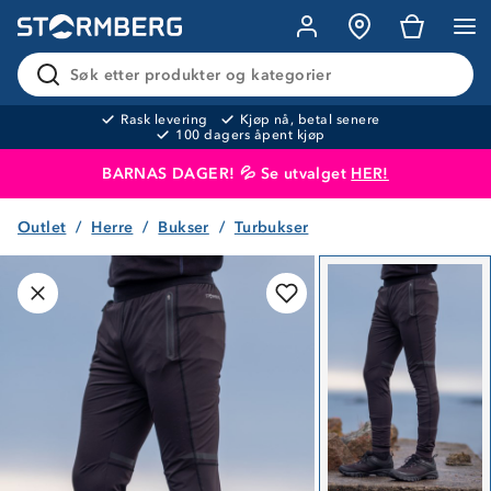
Søk etter produkter og kategorier
Rask levering
Kjøp nå, betal senere
100 dagers åpent kjøp
BARNAS DAGER! 💦 Se utvalget
HER!
Outlet
Herre
Bukser
Turbukser
Produktet er lagt i handlekurven
Til kassen