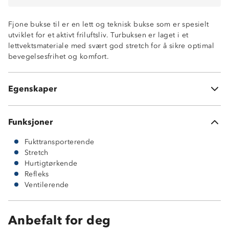
Lav vekt
4-veisstretch
Fjone bukse til er en lett og teknisk bukse som er spesielt
Snøring på innsiden av linning
utviklet for et aktivt friluftsliv. Turbuksen er laget i et
Elastikk i livet
lettvektsmateriale med svært god stretch for å sikre optimal
To glidelåslommer
bevegelsesfrihet og komfort.
Ventilerende felt
Smale ben
Refleksdetaljer
Egenskaper
80% nylon og 20% spandex
Funksjoner
Fukttransporterende
Stretch
Hurtigtørkende
Refleks
Ventilerende
Anbefalt for deg