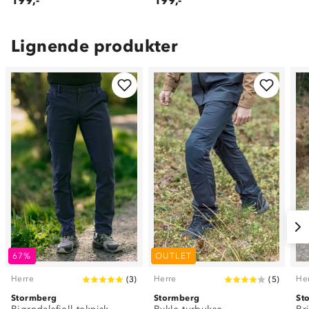
199,-
199,-
Lignende produkter
67%
OUTLET
Herre
Herre
He
(
3
)
(
5
)
Stormberg
Stormberg
St