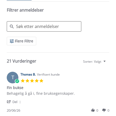
Filtrer anmeldelser
Search
Flere Filtre
Reviews
21 Vurderinger
Sorter:
Valgt
Thomas B.
Verifisert kunde
T
5.0
star
Fin bukse
rating
Review
review
Behagelig å gå i, fine bruksegenskaper.
by
stating
'
Thomas
Fin
Del
Share
B.
bukse
Review
20/06/26
0
0
on
by
20