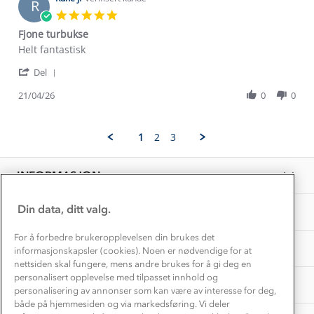
Etisk handel
R
28
Alt du trenger til Norgesferien
5.0
Apr
Kontakt oss
star
Dyreetikk
Fjone turbukse
2026
rating
Dette trenger du til barnehagen
Review
review
Helt fantastisk
Konkurransevinnere
1% til samfunnet
by
stating
Gravidklær
'
Rune
Fjone
Del
Kundeklubb
Share
j.
turbukse
Inkludering
Review
Hvordan velge riktig turtøy?
21/04/26
0
0
on
Norgesferie 🇳🇴
Våre butikker
by
21
Materialer
Rune
Apr
Vask og vedlikehold
j.
Få turinspirasjon og tips her⛰
2026
Bedrift, barnehage og SFO
1
2
3
on
Personvern
EL-retur
21
Overnatte utendørs⛺
Presse
Apr
Samarbeide med oss?
INFORMASJON
2026
Store størrelser
Storms turtips🐿️
Jobbe hos oss?
Turmat oppskrifter
Din data, ditt valg.
OM OSS
Leirskole 🥾
Beredskap
For å forbedre brukeropplevelsen din brukes det
Barnehageansatt
TIPS OG RÅD
informasjonskapsler (cookies). Noen er nødvendige for at
nettsiden skal fungere, mens andre brukes for å gi deg en
Tips til hyttetur
personalisert opplevelse med tilpasset innhold og
AKTIVITETER
personalisering av annonser som kan være av interesse for deg,
både på hjemmesiden og via markedsføring. Vi deler