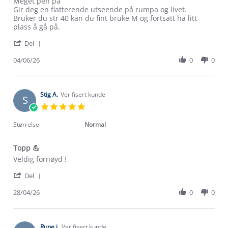
by
stating
Meget pen på
Lise
Verdens
Gir deg en flatterende utseende på rumpa og livet.
H.
beste
Bruker du str 40 kan du fint bruke M og fortsatt ha litt
on
bukse
plass å gå på.
4
'
Jun
Del
Share
2026
Review
04/06/26
0
0
by
Lise
H.
on
Stig A.
Verifisert kunde
S
4
5.0
Jun
star
2026
rating
Størrelse
Normal
Topp 💪
Review
review
Veldig fornøyd !
by
stating
Om Stormberg
'
Stig
Topp
Del
Share
A.
💪
Verdigrunnlag
Review
28/04/26
0
0
on
by
28
Stig
Klima og miljø
Apr
Trelagsprinsippet barn
A.
2026
Kundeservice
on
Rune j.
Verifisert kunde