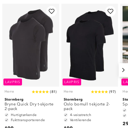
LAVPRIS
LAVPRIS
LA
Herre
Herre
He
(
81
)
(
97
)
Stormberg
Stormberg
St
Bryne Quick Dry t-skjorte
Oslo bomull t-skjorte 2-
Sp
2-pack
pack
Hurtigtørkende
4-veisstretch
Fukttransporterende
Ventilerende
29