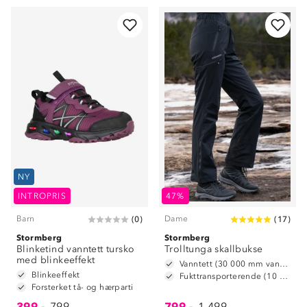
NY
INTROPRIS
47%
Barn
Dame
(
0
)
(
17
)
Stormberg
Stormberg
Blinketind vanntett tursko
Trolltunga skallbukse
med blinkeeffekt
Vanntett (30 000 mm vannsøyle)
Blinkeeffekt
Fukttransporterende (10 000 g/m2/24t)
Forsterket tå- og hærparti
399,-
799,-
799,-
1 499,-