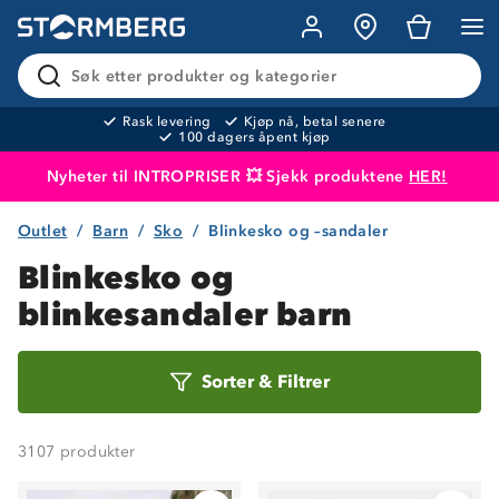
Søk etter produkter og kategorier
Rask levering
Kjøp nå, betal senere
100 dagers åpent kjøp
Nyheter til INTROPRISER 💥 Sjekk produktene
HER!
Outlet
Barn
Sko
Blinkesko og –sandaler
Produktet er lagt i handlekurven
Til kassen
Blinkesko og
blinkesandaler barn
Sorter
Sorter
&
Filtrer
etter
3107
produkter