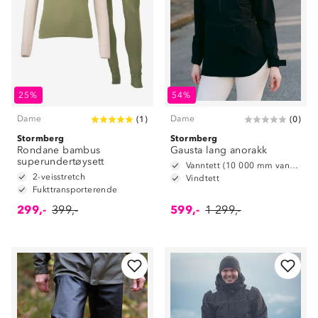
25%
54%
Dame
Dame
(
1
)
(
0
)
Stormberg
Stormberg
Rondane bambus
Gausta lang anorakk
superundertøysett
Vanntett (10 000 mm vannsøyle)
2-veisstretch
Vindtett
Fukttransporterende
299,-
399,-
599,-
1 299,-