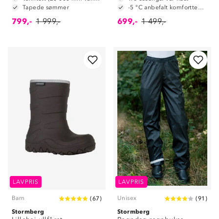
Tapede sømmer
-5 °C anbefalt komforttemperatur
799,-
1 999,-
699,-
1 499,-
LAVPRIS
LAVPRIS
Barn
Unisex
(
67
)
(
91
)
Stormberg
Stormberg