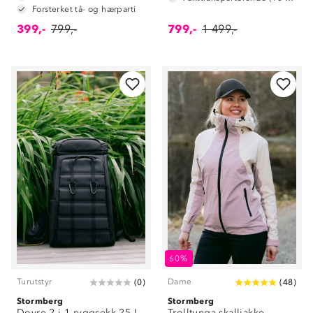
Forsterket tå- og hærparti
399,-
799,-
799,-
1 499,-
60%
Turutstyr
Dame
(
0
)
(
48
)
Stormberg
Stormberg
Dovre 2-i-1 ryggsekk 25 L
Trolltunga skalljakke