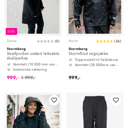
50%
Dame
Herre
(
0
)
(
26
)
Stormberg
Stormberg
Vestfjorden vattert lettvekts
Stormflod regnjakke
skallparkas
Toppmodell til helårsbruk
Vanntett (10 000 mm vannsøyle)
Vanntett (30 000mm vannsøyle)
Isolerende vattering
999,-
1 999,-
999,-