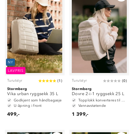
NY
LAVPRIS
Turutstyr
Turutstyr
(
1
)
(
0
)
Stormberg
Stormberg
Vika urban ryggsekk 35 L
Dovre 2-i-1 ryggsekk 25 L
Godkjent som håndbagasje
Topplokk konverteres til hoftebelte
U-åpning i front
Vannavstøtende
499,-
1 399,-