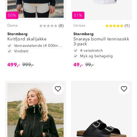
50%
51%
Dame
Unisex
(
0
)
(
1
)
Stormberg
Stormberg
Kvitfjord skalljakke
Snarøya bomull tennissokk
3-pack
Vannavstøtende (4 000mm vannsøyle)
4-veisstretch
Vindtett
Myk og behagelig
499,-
999,-
49,-
99,-