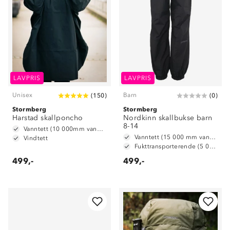
LAVPRIS
LAVPRIS
Unisex
Barn
(
150
)
(
0
)
Stormberg
Stormberg
Harstad skallponcho
Nordkinn skallbukse barn
8-14
Vanntett (10 000mm vannsøyle)
Vanntett (15 000 mm vannsøyle)
Vindtett
Fukttransporterende (5 000 g/m2/24t)
499,-
499,-