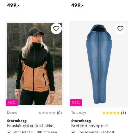
499,-
499,-
60%
53%
Dame
Turutstyr
(
0
)
(
1
)
Stormberg
Stormberg
Fauskånebba skalljakke
Breitind sovepose
Vanntett (20 000 mm vannsøyle)
Tre-sesongs: vår-høst