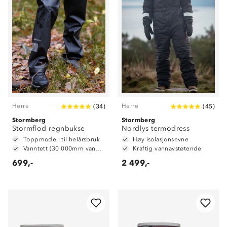
Herre
Herre
(
34
)
(
45
)
Stormberg
Stormberg
Stormflod regnbukse
Nordlys termodress
Toppmodell til helårsbruk
Høy isolasjonsevne
Vanntett (30 000mm vannsøyle)
Kraftig vannavstøtende
699,-
2 499,-