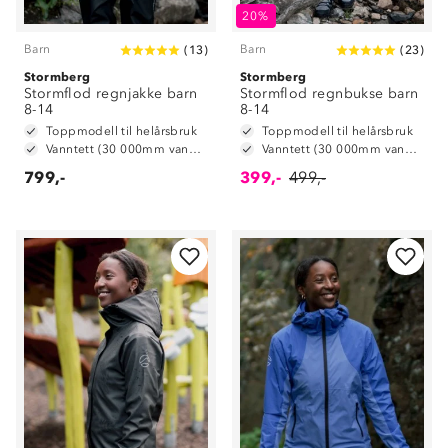
20%
Barn
Barn
(
13
)
(
23
)
Stormberg
Stormberg
Stormflod regnjakke barn
Stormflod regnbukse barn
8-14
8-14
Toppmodell til helårsbruk
Toppmodell til helårsbruk
Vanntett (30 000mm vannsøyle)
Vanntett (30 000mm vannsøyle)
799,-
399,-
499,-