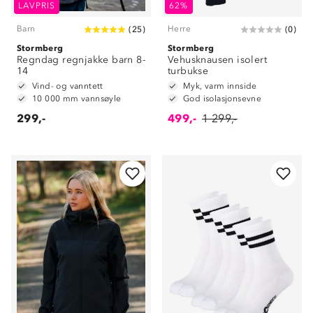
LAVPRIS
62%
Barn
Herre
(
25
)
(
0
)
Stormberg
Stormberg
Regndag regnjakke barn 8-
Vehusknausen isolert
14
turbukse
Vind- og vanntett
Myk, varm innside
10 000 mm vannsøyle
God isolasjonsevne
299,-
499,-
1 299,-