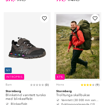
NY
INTROPRIS
47%
Barn
Herre
(
0
)
(
9
)
Stormberg
Stormberg
Blinketind vanntett tursko
Trolltunga skallbukse
med blinkeeffekt
Vanntett (30 000 mm vannsøyle)
Blinkeeffekt
Fukttransporterende (10 000 g/m2/24t)