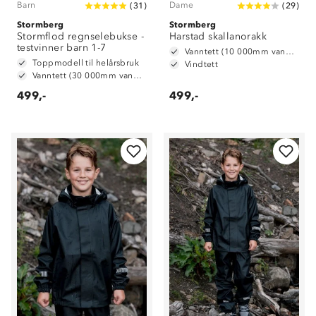
Barn
Dame
(
31
)
(
29
)
Stormberg
Stormberg
Stormflod regnselebukse -
Harstad skallanorakk
testvinner barn 1-7
Vanntett (10 000mm vannsøyle)
Toppmodell til helårsbruk
Vindtett
Vanntett (30 000mm vannsøyle)
499,-
499,-