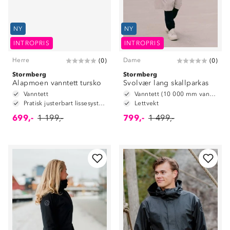
NY
NY
INTROPRIS
INTROPRIS
Herre
Dame
(
0
)
(
0
)
Stormberg
Stormberg
Alapmoen vanntett tursko
Svolvær lang skallparkas
Vanntett
Vanntett (10 000 mm vannsøyle)
Pratisk justerbart lissesystem
Lettvekt
699,-
1 199,-
799,-
1 499,-