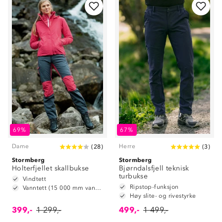
69%
67%
Dame
Herre
(
28
)
(
3
)
Stormberg
Stormberg
Holterfjellet skallbukse
Bjørndalsfjell teknisk
turbukse
Vindtett
Ripstop-funksjon
Vanntett (15 000 mm vannsøyle)
Høy slite- og rivestyrke
399,-
1 299,-
499,-
1 499,-