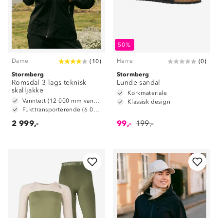
50%
Dame
Herre
(
10
)
(
0
)
Stormberg
Stormberg
Romsdal 3-lags teknisk
Lunde sandal
skalljakke
Korkmateriale
Vanntett (12 000 mm vannsøyle)
Klassisk design
Fukttransporterende (6 000 g/ m2/ 24t)
2 999,-
99,-
199,-