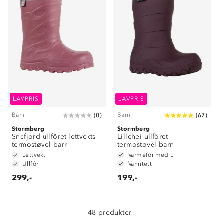
LAVPRIS
LAVPRIS
Barn
Barn
(
0
)
(
67
)
Stormberg
Stormberg
Snefjord ullfôret lettvekts
Lillehei ullfôret
termostøvel barn
termostøvel barn
Om Stormberg
Lettvekt
Varmefòr med ull
Ullfôr
Vanntett
Verdigrunnlag
299,-
199,-
Klima og miljø
Trelagsprinsippet barn
Kundeservice
48 produkter
Etisk handel