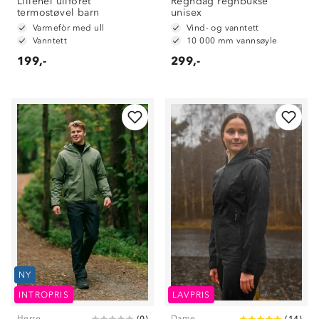
Lillehei ullfôret
Regndag regnbukse
termostøvel barn
unisex
Varmefòr med ull
Vind- og vanntett
Vanntett
10 000 mm vannsøyle
199,-
299,-
NY
INTROPRIS
LAVPRIS
Herre
Dame