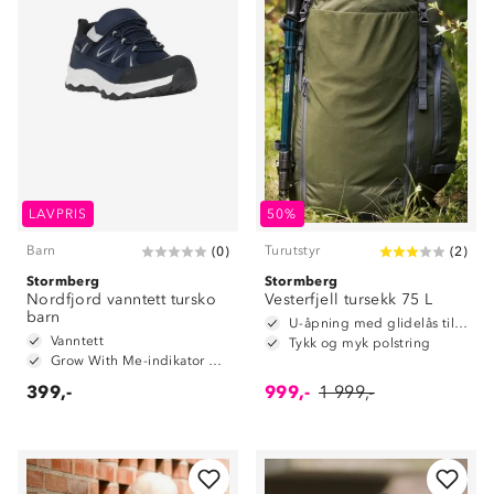
LAVPRIS
50%
Barn
Turutstyr
(
0
)
(
2
)
Stormberg
Stormberg
Nordfjord vanntett tursko
Vesterfjell tursekk 75 L
barn
U-åpning med glidelås til hovedrom
Vanntett
Tykk og myk polstring
Grow With Me-indikator på innersåle
399,-
999,-
1 999,-