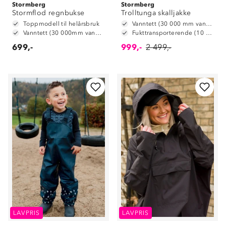
Stormberg
Stormberg
Stormflod regnbukse
Trolltunga skalljakke
Toppmodell til helårsbruk
Vanntett (30 000 mm vannsøyle)
Vanntett (30 000mm vannsøyle)
Fukttransporterende (10 000 g/m2/24t)
699,-
999,-
2 499,-
LAVPRIS
LAVPRIS