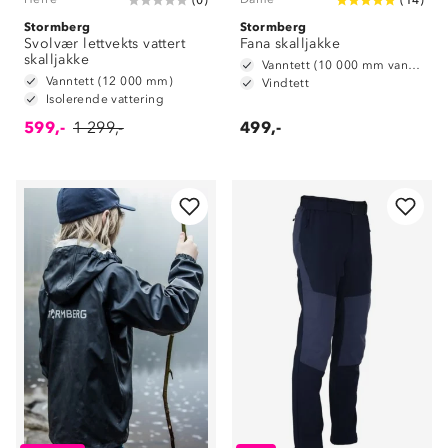
(
0
)
(
14
)
Stormberg
Stormberg
Svolvær lettvekts vattert
Fana skalljakke
skalljakke
Vanntett (10 000 mm vannsøyle)
Vanntett (12 000 mm)
Vindtett
Isolerende vattering
599,-
1 299,-
499,-