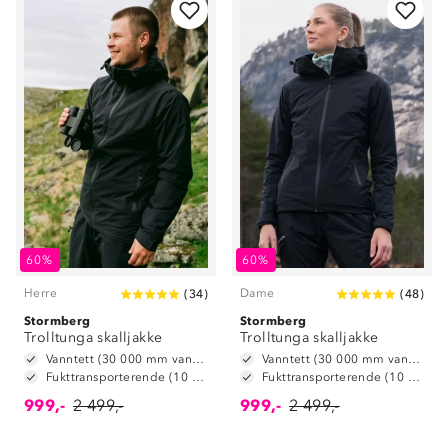
60%
60%
Herre
Dame
(
34
)
(
48
)
Stormberg
Stormberg
Trolltunga skalljakke
Trolltunga skalljakke
Vanntett (30 000 mm vannsøyle)
Vanntett (30 000 mm vannsøyle)
Fukttransporterende (10 000 g/m2/24t)
Fukttransporterende (10 000 g/m2/24t)
999,-
2 499,-
999,-
2 499,-