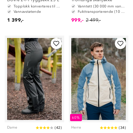
Topplokk konverteres til hoftebelte
Vanntett (30 000 mm vannsøyle)
Vannavstøtende
Fukttransporterende (10 000 g/m2/24t)
1 399,-
999,-
2 499,-
60%
Dame
Herre
(
42
)
(
34
)