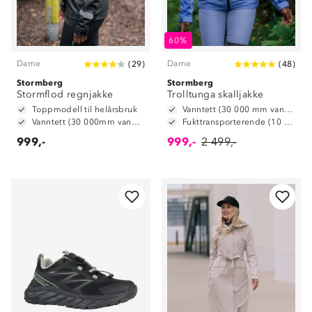
60%
Dame
Dame
(
29
)
(
48
)
Stormberg
Stormberg
Stormflod regnjakke
Trolltunga skalljakke
Toppmodell til helårsbruk
Vanntett (30 000 mm vannsøyle)
Vanntett (30 000mm vannsøyle)
Fukttransporterende (10 000 g/m2/24t)
999,-
999,-
2 499,-