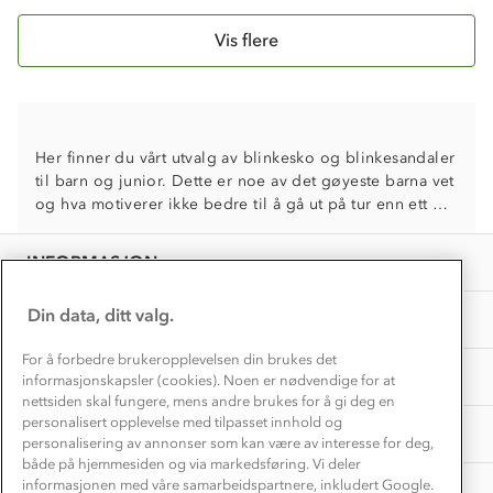
Alt du trenger til Norgesferien
Kontakt oss
Dyreetikk
Vis flere
Dette trenger du til barnehagen
Konkurransevinnere
1% til samfunnet
Gravidklær
Kundeklubb
Inkludering
Hvordan velge riktig turtøy?
Norgesferie 🇳🇴
Våre butikker
Her finner du vårt utvalg av blinkesko og blinkesandaler
Materialer
Vask og vedlikehold
til barn og junior. Dette er noe av det gøyeste barna vet
Få turinspirasjon og tips her⛰
Bedrift, barnehage og SFO
og hva motiverer ikke bedre til å gå ut på tur enn ett par
Personvern
EL-retur
blinkesko? Våre sko passer like godt til fritid, tur som til
Overnatte utendørs⛺
Presse
barnehage og skolehverdag.
Samarbeide med oss?
INFORMASJON
Store størrelser
Storms turtips🐿️
Jobbe hos oss?
Turmat oppskrifter
Din data, ditt valg.
OM OSS
Leirskole 🥾
Beredskap
For å forbedre brukeropplevelsen din brukes det
Barnehageansatt
TIPS OG RÅD
informasjonskapsler (cookies). Noen er nødvendige for at
nettsiden skal fungere, mens andre brukes for å gi deg en
Tips til hyttetur
personalisert opplevelse med tilpasset innhold og
AKTIVITETER
personalisering av annonser som kan være av interesse for deg,
både på hjemmesiden og via markedsføring. Vi deler
informasjonen med våre samarbeidspartnere, inkludert Google.