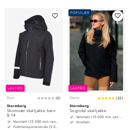
POPULÆR
LAVPRIS
LAVPRIS
Barn
Dame
(
0
)
(
22
)
Stormberg
Stormberg
Skomvær skalljakke barn
Sogndal skalljakke
8-14
Vanntett (10 000 mm vannsøyle)
Vanntett (15 000 mm vannsøyle)
Vindtett
Fukttransporterende (5 000 g/ m2/ 24t)