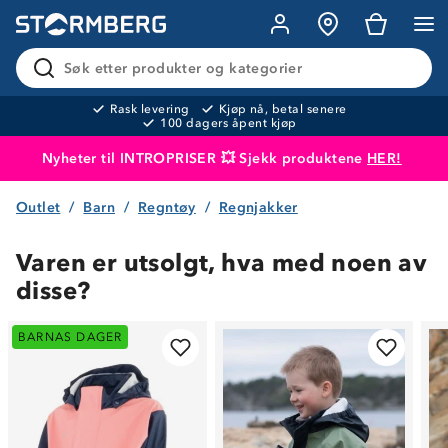
Søk etter produkter og kategorier
Rask levering
Kjøp nå, betal senere
100 dagers åpent kjøp
Nyheter til INTROPRISER 💥 Sjekk produktene
HER!
Outlet
Barn
Regntøy
Regnjakker
Produktet er lagt i handlekurven
Til kassen
Varen er utsolgt, hva med noen av
disse?
BARNAS DAGER