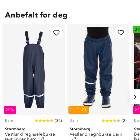
Anbefalt for deg
B
25%
OUTLET
2
Barn
Barn
Ba
(
32
)
(
2
)
Stormberg
Stormberg
St
Vestland regnselebukse,
Vestland regnbukse barn
Be
testvinner barn 1-7
1-7
ba