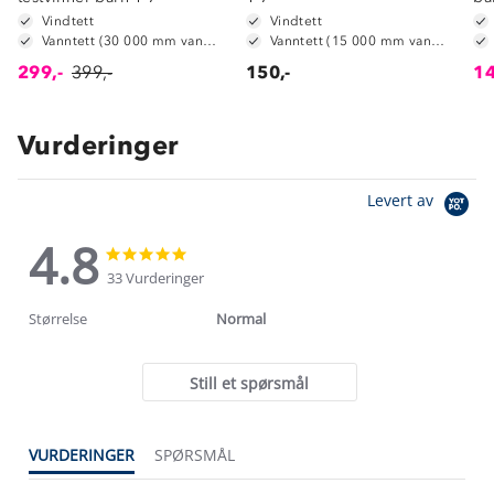
Vindtett
Vindtett
Vanntett (30 000 mm vannsøyle)
Vanntett (15 000 mm vannsøyle)
299,-
399,-
150,-
14
Vurderinger
Levert av
4.8
4.8
4.8
star
star
33 Vurderinger
rating
rating
Størrelse
Normal
Still et spørsmål
VURDERINGER
SPØRSMÅL