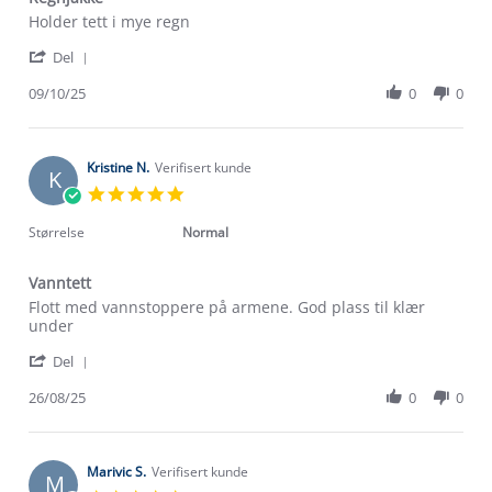
Review
review
Holder tett i mye regn
by
stating
'
Reidun
Regnjakke
Del
Share
G.
Review
09/10/25
0
0
on
by
9
Reidun
Oct
G.
2025
on
Kristine N.
Verifisert kunde
K
9
5.0
Oct
star
2025
rating
Størrelse
Normal
Vanntett
Review
review
Flott med vannstoppere på armene. God plass til klær
by
stating
under
Kristine
Vanntett
'
N.
Del
Share
on
Review
26/08/25
0
0
26
Om Stormberg
by
Aug
Kristine
2025
Verdigrunnlag
N.
on
Marivic S.
Verifisert kunde
M
26