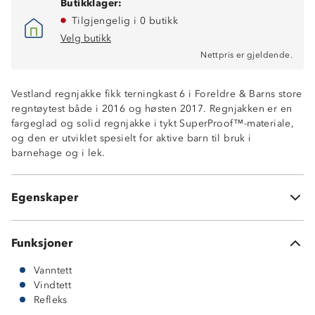
Butikklager:
Tilgjengelig i 0 butikk
Velg butikk
Nettpris er gjeldende.
Vindtett
Vestland regnjakke fikk terningkast 6 i Foreldre & Barns store
Vanntett (30 000 mm vannsøyle)
regntøytest både i 2016 og høsten 2017. Regnjakken er en
Høy rive- og slitestyrke
fargeglad og solid regnjakke i tykt SuperProof™-materiale,
Stormklaff
og den er utviklet spesielt for aktive barn til bruk i
Avtagbar hette for økt sikkerhet
barnehage og i lek.
Refleksbånd
SuperProof
Materiale: Polyuretan (PU)
Egenskaper
Jakken har ingen lommer
Funksjoner
Vanntett
Vindtett
Refleks