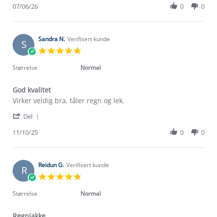
Review
07/06/26
0
0
on
by
7
Go
Jun
V.
2026
on
Sandra N.
Verifisert kunde
S
7
5.0
Jun
star
2026
rating
Størrelse
Normal
God kvalitet
Review
review
Virker veldig bra, tåler regn og lek.
by
stating
'
Sandra
God
Del
Share
N.
kvalitet
Review
11/10/25
0
0
on
by
11
Sandra
Oct
N.
2025
on
Reidun G.
Verifisert kunde
R
11
5.0
Oct
star
2025
rating
Størrelse
Normal
Regnjakke