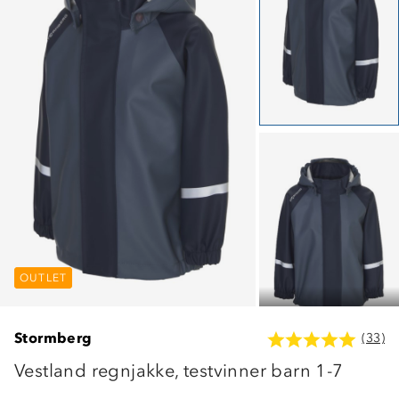
OUTLET
OUTLET
OUTLET
Stormberg
(33)
Vestland regnjakke, testvinner barn 1-7