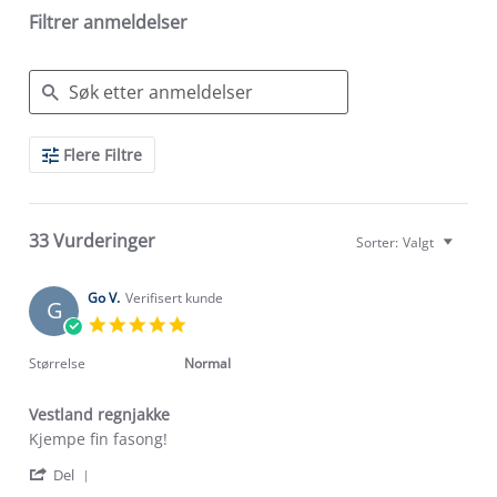
Filtrer anmeldelser
Search
Flere Filtre
Reviews
33 Vurderinger
Sorter:
Valgt
Go V.
Verifisert kunde
G
5.0
star
rating
Størrelse
Normal
Vestland regnjakke
Review
review
Kjempe fin fasong!
by
stating
'
Go
Vestland
Del
Share
V.
regnjakke