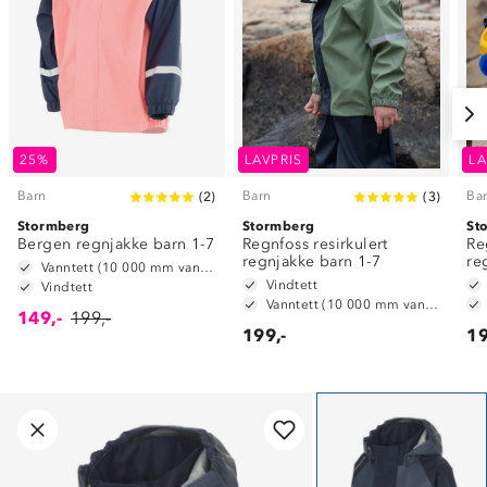
25%
LAVPRIS
LA
Barn
Barn
Ba
(
2
)
(
3
)
Stormberg
Stormberg
St
Bergen regnjakke barn 1-7
Regnfoss resirkulert
Re
regnjakke barn 1-7
re
Vanntett (10 000 mm vannsøyle)
Vindtett
Vindtett
Vanntett (10 000 mm vannsøyle)
149,-
199,-
199,-
19