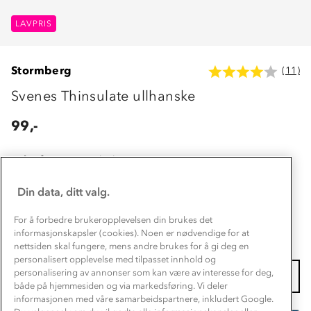
LAVPRIS
Stormberg
(11)
Svenes Thinsulate ullhanske
99,-
Valgt farge:
Jet Black
Din data, ditt valg.
For å forbedre brukeropplevelsen din brukes det
informasjonskapsler (cookies). Noen er nødvendige for at
nettsiden skal fungere, mens andre brukes for å gi deg en
Velg størrelse:
personalisert opplevelse med tilpasset innhold og
personalisering av annonser som kan være av interesse for deg,
Velg størrelse
både på hjemmesiden og via markedsføring. Vi deler
informasjonen med våre samarbeidspartnere, inkludert Google.