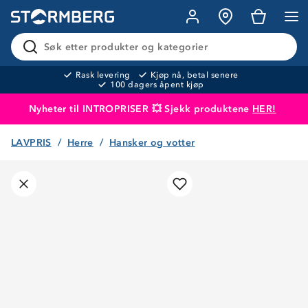
Søk etter produkter og kategorier
Rask levering
Kjøp nå, betal senere
100 dagers åpent kjøp
Nyheter til INTROPRISER 💥 Sjekk produktene
HER!
LAVPRIS
Herre
Hansker og votter
Produktet er lagt i handlekurven
Til kassen