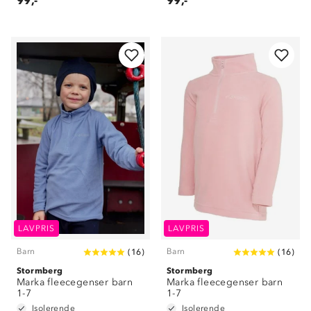
99,-
99,-
LAVPRIS
LAVPRIS
Barn
Barn
(
16
)
(
16
)
Stormberg
Stormberg
Marka fleecegenser barn
Marka fleecegenser barn
1-7
1-7
Isolerende
Isolerende