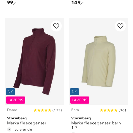
99,-
149,-
NY
NY
LAVPRIS
LAVPRIS
Dame
Barn
(
133
)
(
16
)
Stormberg
Stormberg
Marka fleecegenser
Marka fleecegenser barn
1-7
Isolerende