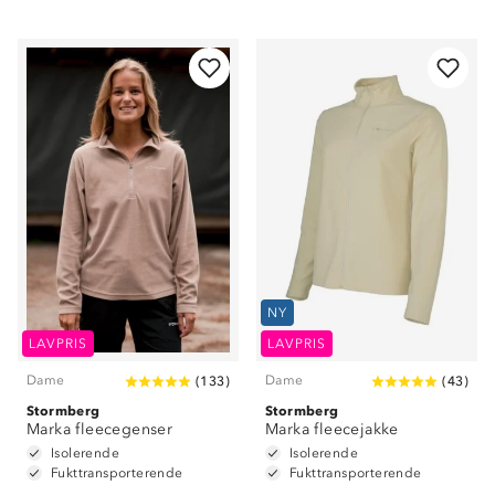
NY
LAVPRIS
LAVPRIS
Dame
Dame
(
133
)
(
43
)
Stormberg
Stormberg
Marka fleecegenser
Marka fleecejakke
Isolerende
Isolerende
Fukttransporterende
Fukttransporterende