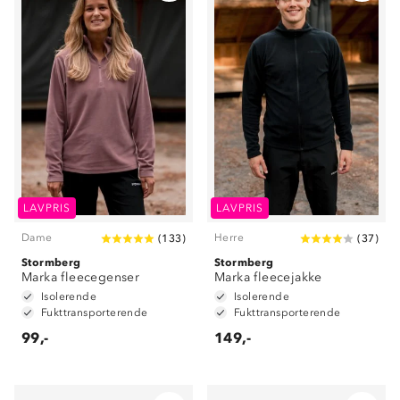
LAVPRIS
LAVPRIS
Dame
Herre
(
133
)
(
37
)
Stormberg
Stormberg
Marka fleecegenser
Marka fleecejakke
Isolerende
Isolerende
Fukttransporterende
Fukttransporterende
99,-
149,-