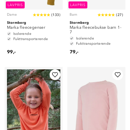
LAVPRIS
LAVPRIS
Dame
Barn
(
133
)
(
27
)
Stormberg
Stormberg
Marka fleecegenser
Marka fleecebukse barn 1-
7
Isolerende
Isolerende
Fukttransporterende
Fukttransporterende
99,-
79,-