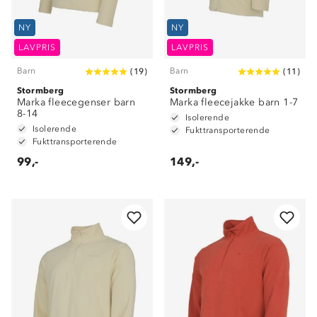
NY
NY
LAVPRIS
LAVPRIS
Barn
Barn
(
19
)
(
11
)
Stormberg
Stormberg
Marka fleecegenser barn
Marka fleecejakke barn 1-7
8-14
Isolerende
Isolerende
Fukttransporterende
Fukttransporterende
99,-
149,-