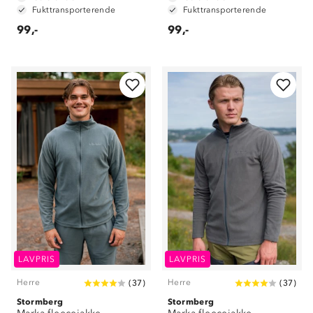
Fukttransporterende
Fukttransporterende
99,-
99,-
LAVPRIS
LAVPRIS
Herre
Herre
(
37
)
(
37
)
Stormberg
Stormberg