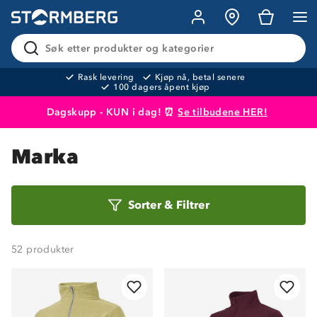
Søk etter produkter og kategorier
Rask levering
Kjøp nå, betal senere
100 dagers åpent kjøp
Dagskupp - KUN i dag! ⏰
Se tilbudene HER!
Produktet er lagt i handlekurven
Til kassen
Marka
Sorter
Sorter
&
Filtrer
etter
52
produkter