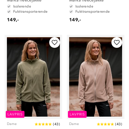
Marka fleecejakke
Marka fleecejakke
Isolerende
Isolerende
Fukttransporterende
Fukttransporterende
149,-
149,-
LAVPRIS
LAVPRIS
Dame
Dame
(
43
)
(
43
)