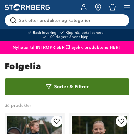
Søk etter produkter og kategorier
Rask levering
Kjøp nå, betal senere
100 dagers åpent kjøp
Nyheter til INTROPRISER 💥 Sjekk produktene
HER!
Produktet er lagt i handlekurven
Til kassen
Folgelia
Sorter
Sorter
&
Filtrer
etter
36
produkter