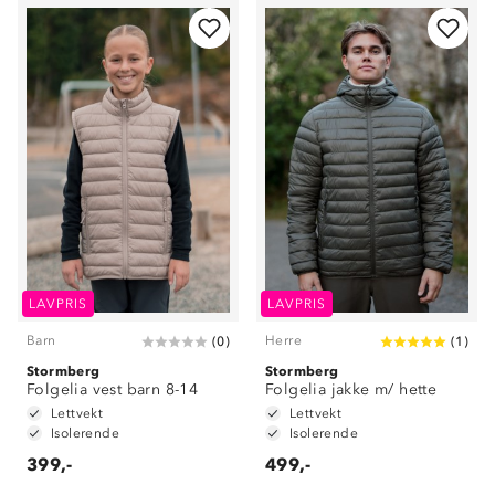
LAVPRIS
LAVPRIS
Barn
Herre
(
0
)
(
1
)
Stormberg
Stormberg
Folgelia vest barn 8-14
Folgelia jakke m/ hette
Lettvekt
Lettvekt
Isolerende
Isolerende
399,-
499,-