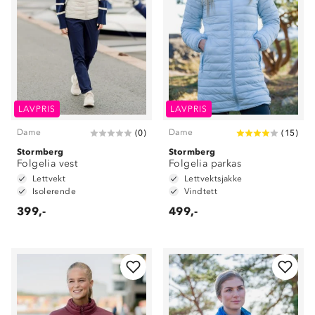
LAVPRIS
LAVPRIS
Dame
Dame
(
0
)
(
15
)
Stormberg
Stormberg
Folgelia vest
Folgelia parkas
Lettvekt
Lettvektsjakke
Isolerende
Vindtett
399,-
499,-