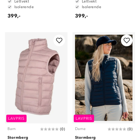
Lettvekt
Lettvekt
Isolerende
Isolerende
399,-
399,-
LAVPRIS
LAVPRIS
Barn
Dame
(
0
)
(
0
)
Stormberg
Stormberg