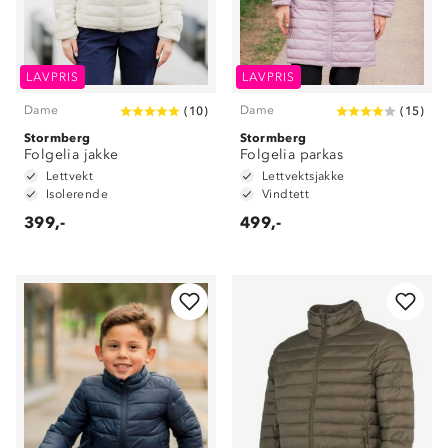
LAVPRIS
LAVPRIS
Dame
Dame
(
10
)
(
15
)
Stormberg
Stormberg
Folgelia jakke
Folgelia parkas
Lettvekt
Lettvektsjakke
Isolerende
Vindtett
399,-
499,-