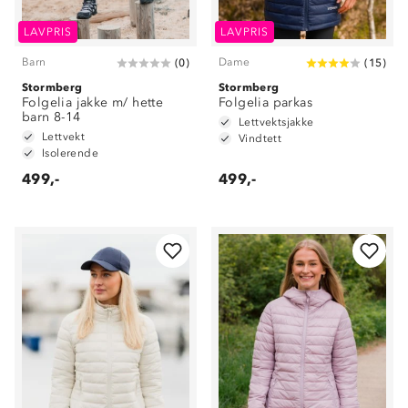
LAVPRIS
LAVPRIS
Barn
Dame
(
0
)
(
15
)
Stormberg
Stormberg
Folgelia jakke m/ hette
Folgelia parkas
barn 8-14
Lettvektsjakke
Lettvekt
Vindtett
Isolerende
499,-
499,-