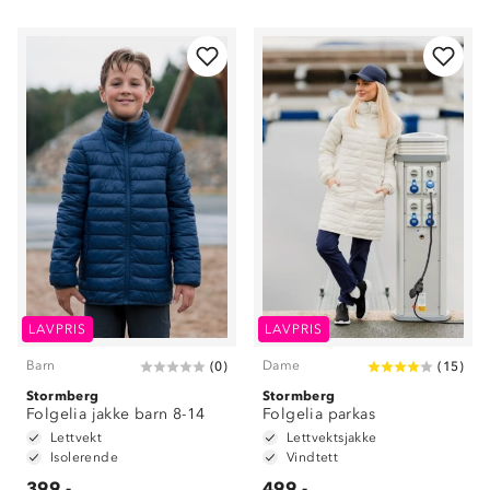
LAVPRIS
LAVPRIS
Barn
Dame
(
0
)
(
15
)
Stormberg
Stormberg
Folgelia jakke barn 8-14
Folgelia parkas
Lettvekt
Lettvektsjakke
Isolerende
Vindtett
399,-
499,-