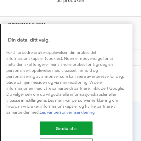
36 produkter
Vask og vedlikehold
Få turinspirasjon og tips her⛰
Bedrift, barnehage og SFO
Personvern
EL-retur
Overnatte utendørs⛺
Presse
Samarbeide med oss?
INFORMASJON
Store størrelser
Storms turtips🐿️
Jobbe hos oss?
Turmat oppskrifter
Din data, ditt valg.
OM OSS
Leirskole 🥾
Beredskap
For å forbedre brukeropplevelsen din brukes det
Barnehageansatt
TIPS OG RÅD
informasjonskapsler (cookies). Noen er nødvendige for at
nettsiden skal fungere, mens andre brukes for å gi deg en
Tips til hyttetur
personalisert opplevelse med tilpasset innhold og
AKTIVITETER
personalisering av annonser som kan være av interesse for deg,
både på hjemmesiden og via markedsføring. Vi deler
informasjonen med våre samarbeidspartnere, inkludert Google.
Du velger selv om du vil godta alle informasjonskapsler eller
tilpasse innstillingene. Les mer i vår personvernerklæring om
hvordan vi bruker informasjonskapsler og hvilke partnere vi
samarbeider med.
Les vår personvernserklæring
Du betaler enkelt med
Godta alle