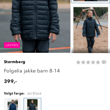
LAVPRIS
LAVPRIS
LAVPRIS
Stormberg
(0)
Folgelia jakke barn 8-14
399,-
Valgt farge:
Jet Black