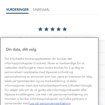
Dette trenger du til barnehagen
Konkurransevinnere
1% til samfunnet
VURDERINGER
SPØRSMÅL
Gravidklær
Kundeklubb
Inkludering
Hvordan velge riktig turtøy?
Norgesferie 🇳🇴
Våre butikker
Materialer
Vask og vedlikehold
Få turinspirasjon og tips her⛰
Bedrift, barnehage og SFO
Personvern
EL-retur
Det er foreløpig ingen anmeldelser for dette produktet.
Overnatte utendørs⛺
Presse
Samarbeide med oss?
INFORMASJON
Store størrelser
Din data, ditt valg.
Storms turtips🐿️
Jobbe hos oss?
Turmat oppskrifter
OM OSS
For å forbedre brukeropplevelsen din brukes det
Leirskole 🥾
informasjonskapsler (cookies). Noen er nødvendige for at
Beredskap
nettsiden skal fungere, mens andre brukes for å gi deg en
Barnehageansatt
TIPS OG RÅD
personalisert opplevelse med tilpasset innhold og
personalisering av annonser som kan være av interesse for deg,
Tips til hyttetur
både på hjemmesiden og via markedsføring. Vi deler
AKTIVITETER
informasjonen med våre samarbeidspartnere, inkludert Google.
Du velger selv om du vil godta alle informasjonskapsler eller
tilpasse innstillingene. Les mer i vår personvernerklæring om
hvordan vi bruker informasjonskapsler og hvilke partnere vi
samarbeider med.
Les vår personvernserklæring