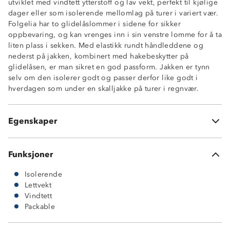
utviklet med vindtett ytterstoff og lav vekt, perfekt til kjølige
dager eller som isolerende mellomlag på turer i variert vær.
Folgelia har to glidelåslommer i sidene for sikker
oppbevaring, og kan vrenges inn i sin venstre lomme for å ta
Lettvekt
liten plass i sekken. Med elastikk rundt håndleddene og
Isolerende
nederst på jakken, kombinert med hakebeskytter på
Vindtett
glidelåsen, er man sikret en god passform. Jakken er tynn
Packable
selv om den isolerer godt og passer derfor like godt i
2 sidelommer med glidelås
hverdagen som under en skalljakke på turer i regnvær.
Hakebeskytter på glidelås
Knagghempe innvendig i nakken
Elastikk på håndledd og nede i sidene
Egenskaper
OekoTex®-sertifisert
Funksjoner
Isolerende
Lettvekt
Vindtett
Packable
Ytterstoff: 100 % nylon