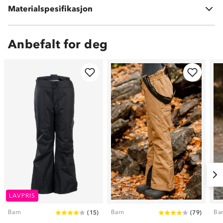
Materialspesifikasjon
Fôring: 100 % polyester
Anbefalt for deg
LAVPRIS
Barn
Barn
Ba
(
15
)
(
79
)