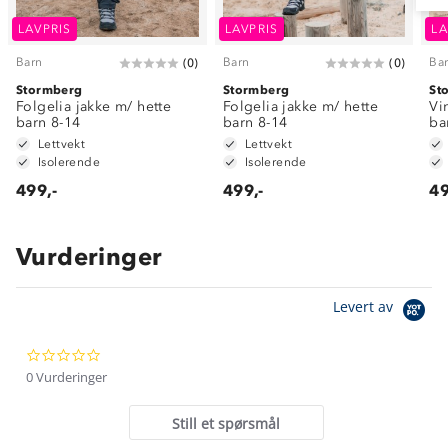
LAVPRIS
LAVPRIS
LA
Barn
Barn
Ba
(
0
)
(
0
)
Stormberg
Stormberg
St
Folgelia jakke m/ hette
Folgelia jakke m/ hette
Vi
barn 8-14
barn 8-14
ba
Lettvekt
Lettvekt
Isolerende
Isolerende
499,-
499,-
49
Vurderinger
Om Stormberg
Levert av
Verdigrunnlag
0.0
Klima og miljø
Trelagsprinsippet barn
star
0 Vurderinger
Kundeservice
rating
Etisk handel
Alt du trenger til Norgesferien
Still et spørsmål
Kontakt oss
Dyreetikk