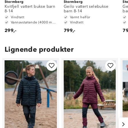
Stormberg
Stormberg
St
Kvitfjell vattert bukse barn
Geilo vattert selebukse
Ge
8-14
barn 8-14
ba
Vindtett
Varmt helfòr
Vannavstøtende (4000 mm vannsøyle)
Vindtett
299,-
799,-
79
Lignende produkter