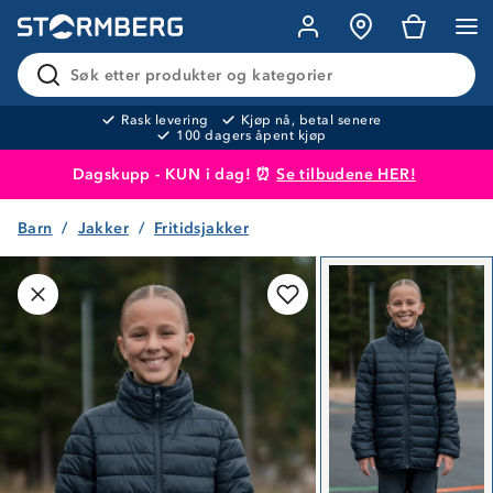
Søk etter produkter og kategorier
Rask levering
Kjøp nå, betal senere
100 dagers åpent kjøp
Dagskupp - KUN i dag! ⏰
Se tilbudene HER!
Barn
Jakker
Fritidsjakker
Produktet er lagt i handlekurven
Til kassen