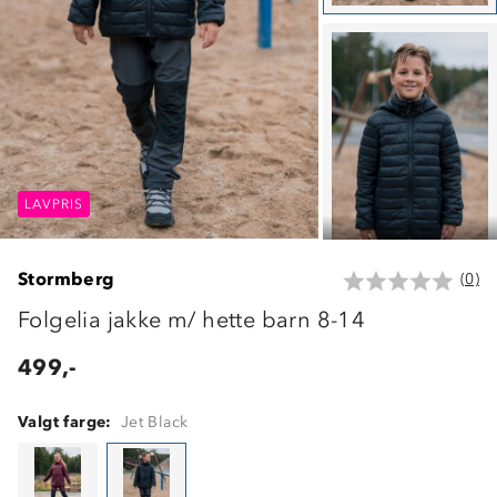
LAVPRIS
LAVPRIS
LAVPRIS
Stormberg
(0)
Folgelia jakke m/ hette barn 8-14
499,-
Valgt farge:
Jet Black