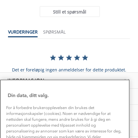
Kundeservice
rating
Etisk handel
Alt du trenger til Norgesferien
Still et spørsmål
Kontakt oss
Dyreetikk
Dette trenger du til barnehagen
Konkurransevinnere
1% til samfunnet
VURDERINGER
SPØRSMÅL
Gravidklær
Kundeklubb
Inkludering
Hvordan velge riktig turtøy?
Norgesferie 🇳🇴
Våre butikker
Materialer
Vask og vedlikehold
Få turinspirasjon og tips her⛰
Bedrift, barnehage og SFO
Personvern
Det er foreløpig ingen anmeldelser for dette produktet.
EL-retur
Overnatte utendørs⛺
Presse
Samarbeide med oss?
INFORMASJON
Store størrelser
Storms turtips🐿️
Jobbe hos oss?
Turmat oppskrifter
Din data, ditt valg.
OM OSS
Leirskole 🥾
Beredskap
For å forbedre brukeropplevelsen din brukes det
Barnehageansatt
TIPS OG RÅD
informasjonskapsler (cookies). Noen er nødvendige for at
nettsiden skal fungere, mens andre brukes for å gi deg en
Tips til hyttetur
personalisert opplevelse med tilpasset innhold og
AKTIVITETER
personalisering av annonser som kan være av interesse for deg,
både på hjemmesiden og via markedsføring. Vi deler