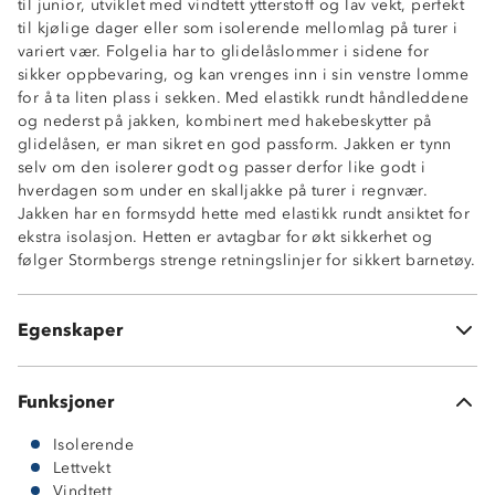
til junior, utviklet med vindtett ytterstoff og lav vekt, perfekt
til kjølige dager eller som isolerende mellomlag på turer i
variert vær. Folgelia har to glidelåslommer i sidene for
sikker oppbevaring, og kan vrenges inn i sin venstre lomme
for å ta liten plass i sekken. Med elastikk rundt håndleddene
og nederst på jakken, kombinert med hakebeskytter på
Lettvekt
glidelåsen, er man sikret en god passform. Jakken er tynn
Isolerende
selv om den isolerer godt og passer derfor like godt i
Vindtett
hverdagen som under en skalljakke på turer i regnvær.
Packable
Jakken har en formsydd hette med elastikk rundt ansiktet for
Avtagbar hette
ekstra isolasjon. Hetten er avtagbar for økt sikkerhet og
2 sidelommer med glidelås
følger Stormbergs strenge retningslinjer for sikkert barnetøy.
Hakebeskytter på glidelås
Knagghempe innvendig i nakken
Elastikk på håndledd og nede i sidene
Egenskaper
OekoTex®-sertifisert
Funksjoner
Isolerende
Lettvekt
Vindtett