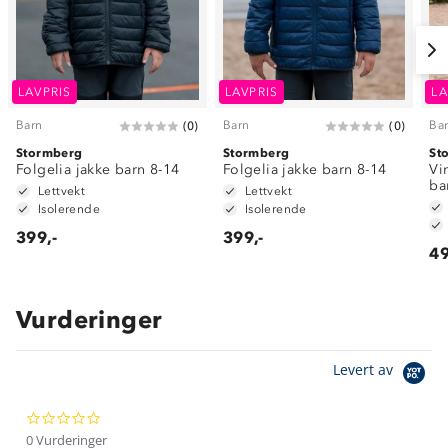
LAVPRIS
LAVPRIS
LA
Barn
Barn
Ba
(
0
)
(
0
)
Stormberg
Stormberg
St
Folgelia jakke barn 8-14
Folgelia jakke barn 8-14
Vi
ba
Lettvekt
Lettvekt
Isolerende
Isolerende
399,-
399,-
49
Vurderinger
Om Stormberg
Levert av
Verdigrunnlag
0.0
Klima og miljø
Trelagsprinsippet barn
star
0 Vurderinger