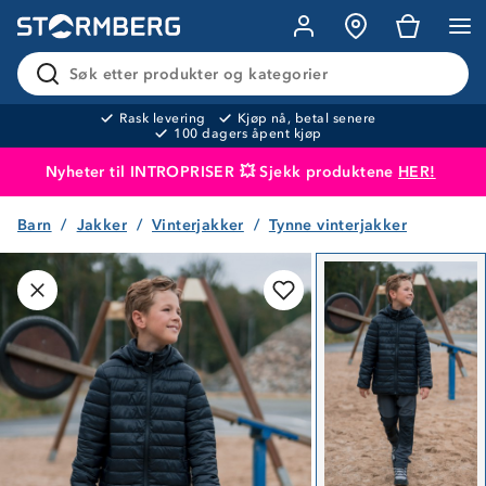
Søk etter produkter og kategorier
Rask levering
Kjøp nå, betal senere
100 dagers åpent kjøp
Nyheter til INTROPRISER 💥 Sjekk produktene
HER!
Barn
Jakker
Vinterjakker
Tynne vinterjakker
Produktet er lagt i handlekurven
Til kassen