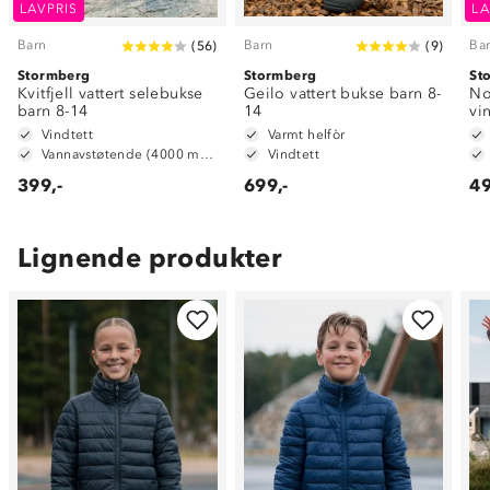
LAVPRIS
LA
Barn
Barn
Ba
(
56
)
(
9
)
Stormberg
Stormberg
St
Kvitfjell vattert selebukse
Geilo vattert bukse barn 8-
No
barn 8-14
14
vi
Vindtett
Varmt helfòr
Vannavstøtende (4000 mm vannsøyle)
Vindtett
399,-
699,-
49
Lignende produkter