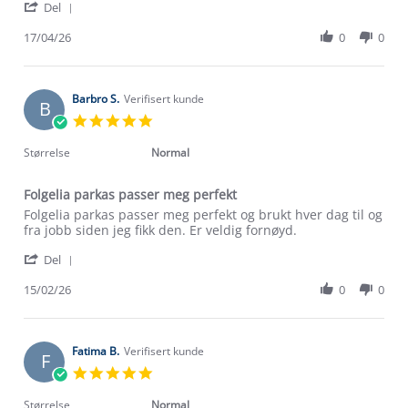
'
Agata
Veldig
Del
Share
C.
fin
Review
17/04/26
0
0
on
by
17
Agata
Apr
C.
2026
on
Barbro S.
Verifisert kunde
B
17
5.0
Apr
star
2026
rating
Størrelse
Normal
Folgelia parkas passer meg perfekt
Review
review
Folgelia parkas passer meg perfekt og brukt hver dag til og
by
stating
fra jobb siden jeg fikk den. Er veldig fornøyd.
Barbro
Folgelia
'
S.
parkas
Del
Share
on
passer
Review
15/02/26
0
0
15
meg
by
Feb
perfekt
Barbro
2026
S.
on
Fatima B.
Verifisert kunde
F
15
5.0
Feb
star
2026
rating
Størrelse
Normal