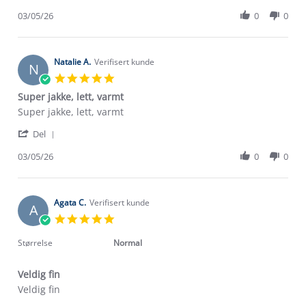
Share
on
kr.
Review
03/05/26
0
0
3
500.
by
May
Skal
laura
2026
bruke
b.
on
Natalie A.
Verifisert kunde
N
3
5.0
May
star
Super jakke, lett, varmt
2026
rating
Review
review
Super jakke, lett, varmt
by
stating
'
Natalie
Super
Del
Share
A.
jakke,
Review
03/05/26
0
0
on
lett,
by
3
varmt
Natalie
May
A.
2026
on
Agata C.
Verifisert kunde
A
3
5.0
May
star
2026
rating
Størrelse
Normal
Veldig fin
Review
review
Veldig fin
by
stating