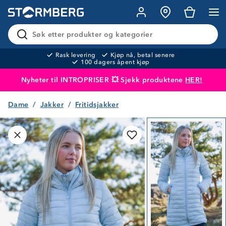
Søk etter produkter og kategorier
Rask levering
Kjøp nå, betal senere
100 dagers åpent kjøp
Nyheter til INTROPRISER 💥 Sjekk produktene
HER!
Dame
Jakker
Fritidsjakker
Produktet er lagt i handlekurven
Til kassen