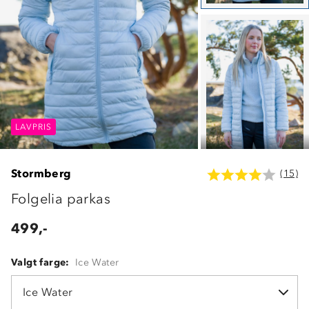
LAVPRIS
LAVPRIS
LAVPRIS
Stormberg
(15)
Folgelia parkas
499,-
Valgt farge:
Ice Water
Ice Water