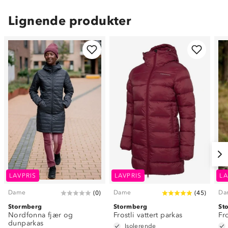
Lignende produkter
LAVPRIS
LAVPRIS
LA
Dame
Dame
Da
(
0
)
(
45
)
Stormberg
Stormberg
St
Nordfonna fjær og
Frostli vattert parkas
Fro
dunparkas
Isolerende