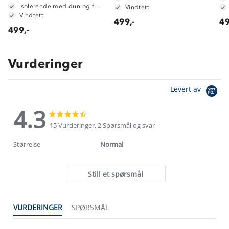
Isolerende med dun og fjær
Vindtett
Vindtett
499,-
49
499,-
Vurderinger
Levert av
4.3
4.3
4.3
star
star
15 Vurderinger, 2 Spørsmål og svar
rating
rating
Størrelse
Normal
Still et spørsmål
VURDERINGER
SPØRSMÅL