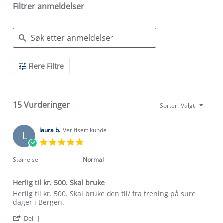
Filtrer anmeldelser
Search
Flere Filtre
Reviews
15 Vurderinger
Sorter:
Valgt
laura b.
Verifisert kunde
L
5.0
star
rating
Størrelse
Normal
Herlig til kr. 500. Skal bruke
Review
review
Herlig til kr. 500. Skal bruke den til/ fra trening på sure
by
stating
dager i Bergen.
laura
Herlig
'
b.
til
Del