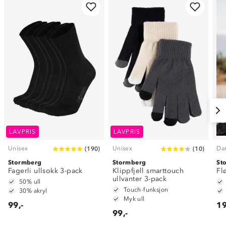
LAVPRIS
LAVPRIS
Unisex
Unisex
Da
(
190
)
(
10
)
Stormberg
Stormberg
St
Fagerli ullsokk 3-pack
Klippfjell smarttouch
Fl
ullvanter 3-pack
50% ull
Touch-funksjon
30% akryl
Myk ull
99,-
19
99,-