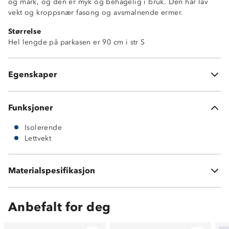
Lettvektsjakke
og mark, og den er myk og behagelig i bruk. Den har lav
Vindtett
vekt og kroppsnær fasong og avsmalnende ermer.
Isolerende
Størrelse
To glidelåslommer i sidene
Hel lengde på parkasen er 90 cm i str S
Strikkjustering nede i sidene
Elastikk på håndledd
Hakebeskytter på glidelås
Egenskaper
Knagghempe innvendig i nakken
Funksjoner
Isolerende
Lettvekt
Ytterside: 100 % nylon
Innside: 100 % nylon
Materialspesifikasjon
Vattering: 100 % polyester
Anbefalt for deg