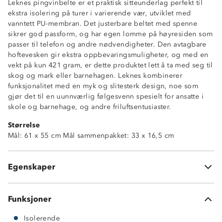
Leknes pingvinbelte er et praktisk sitteunderlag perfekt til
ekstra isolering på turer i varierende vær, utviklet med
vanntett PU-membran. Det justerbare beltet med spenne
sikrer god passform, og har egen lomme på høyresiden som
passer til telefon og andre nødvendigheter. Den avtagbare
hoftevesken gir ekstra oppbevaringsmuligheter, og med en
vekt på kun 421 gram, er dette produktet lett å ta med seg til
skog og mark eller barnehagen. Leknes kombinerer
Isolerende
funksjonalitet med en myk og slitesterk design, noe som
Vanntett (2 000mm vannsøyle)
gjør det til en uunnværlig følgesvenn spesielt for ansatte i
PU-membran
skole og barnehage, og andre friluftsentusiaster.
Lettvekt
Størrelse
Justerbart belte med spenne
Mål: 61 x 55 cm Mål sammenpakket: 33 x 16,5 cm
Refleksdetaljer
Glidelåslomme på høyre side
Avtagbar bagveske
Egenskaper
Pakkpose medfølger
Funksjoner
Isolerende