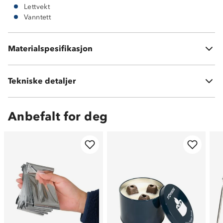
Lettvekt
Vanntett
Oxford polyester
Materialspesifikasjon
Vattering: EVA
Tekniske detaljer
Vekt:
421 gram
Anbefalt for deg