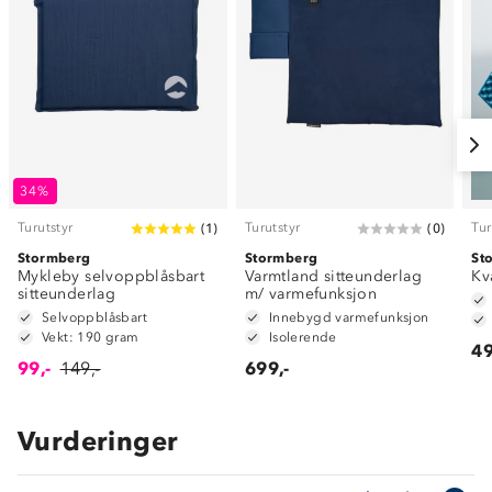
34%
Turutstyr
Turutstyr
Tur
(
1
)
(
0
)
Stormberg
Stormberg
St
Mykleby selvoppblåsbart
Varmtland sitteunderlag
Kv
sitteunderlag
m/ varmefunksjon
Selvoppblåsbart
Innebygd varmefunksjon
Vekt: 190 gram
Isolerende
49
99,-
149,-
699,-
Vurderinger
Om Stormberg