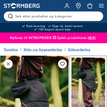
Søk etter produkter og kategorier
Rask levering
Kjøp nå, betal senere
100 dagers åpent kjøp
Nyheter til INTROPRISER 💥 Sjekk produktene
HER!
Turutstyr
Sitte- og liggeunderlag
Sitteunderlag
Produktet er lagt i handlekurven
Til kassen