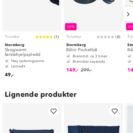
50%
5
Turutstyr
Turutstyr
Tur
(
1
)
(
0
)
Stormberg
Stormberg
St
Skogsvarm
Bålro Pocketbål
Bå
førstehjelpspledd
Brenntid: ca 3 timer
Høy isoleringsevne
Brennbar soyavoks
Lettvekt
149,-
299,-
14
49,-
Lignende produkter