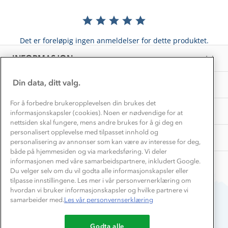
Norgesferie 🇳🇴
Våre butikker
Materialer
Vask og vedlikehold
Få turinspirasjon og tips her⛰
Bedrift, barnehage og SFO
Personvern
Det er foreløpig ingen anmeldelser for dette produktet.
EL-retur
Overnatte utendørs⛺
Presse
Samarbeide med oss?
INFORMASJON
Store størrelser
Storms turtips🐿️
Jobbe hos oss?
Turmat oppskrifter
Din data, ditt valg.
OM OSS
Leirskole 🥾
Beredskap
For å forbedre brukeropplevelsen din brukes det
Barnehageansatt
TIPS OG RÅD
informasjonskapsler (cookies). Noen er nødvendige for at
nettsiden skal fungere, mens andre brukes for å gi deg en
Tips til hyttetur
personalisert opplevelse med tilpasset innhold og
AKTIVITETER
personalisering av annonser som kan være av interesse for deg,
både på hjemmesiden og via markedsføring. Vi deler
informasjonen med våre samarbeidspartnere, inkludert Google.
Du velger selv om du vil godta alle informasjonskapsler eller
tilpasse innstillingene. Les mer i vår personvernerklæring om
hvordan vi bruker informasjonskapsler og hvilke partnere vi
samarbeider med.
Les vår personvernserklæring
Du betaler enkelt med
Godta alle