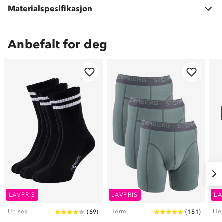
Materialspesifikasjon
Fôring: 100 % polyester
Anbefalt for deg
LAVPRIS
LAVPRIS
LA
Unisex
Herre
He
(
69
)
(
181
)