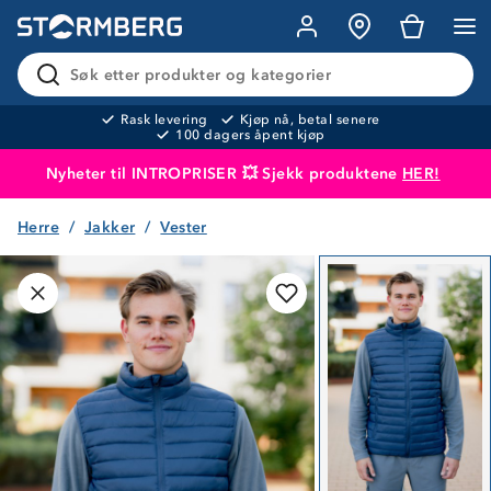
Søk etter produkter og kategorier
Rask levering
Kjøp nå, betal senere
100 dagers åpent kjøp
Nyheter til INTROPRISER 💥 Sjekk produktene
HER!
Herre
Jakker
Vester
Produktet er lagt i handlekurven
Til kassen