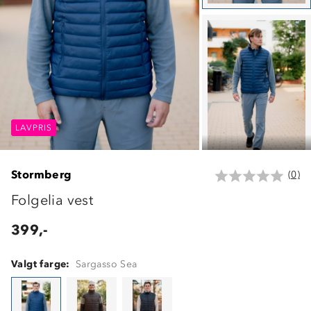
LAVPRIS
LAVPRIS
LAVPRIS
Stormberg
(0)
Folgelia vest
399,-
Valgt farge:
Sargasso Sea