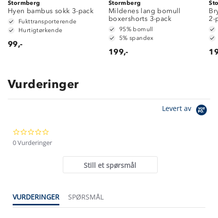
Stormberg
Stormberg
St
Hyen bambus sokk 3-pack
Mildenes lang bomull
Br
boxershorts 3-pack
2-
Fukttransporterende
95% bomull
Hurtigtørkende
5% spandex
99,-
199,-
19
Vurderinger
Om Stormberg
Levert av
Verdigrunnlag
0.0
Klima og miljø
Trelagsprinsippet barn
star
0 Vurderinger
Kundeservice
rating
Etisk handel
Alt du trenger til Norgesferien
Still et spørsmål
Kontakt oss
Dyreetikk
Dette trenger du til barnehagen
Konkurransevinnere
1% til samfunnet
VURDERINGER
SPØRSMÅL
Gravidklær
Kundeklubb
Inkludering
Hvordan velge riktig turtøy?