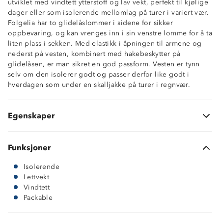
utviklet med vindtett ytterstoff og lav vekt, perfekt til kjølige
dager eller som isolerende mellomlag på turer i variert vær.
Folgelia har to glidelåslommer i sidene for sikker
oppbevaring, og kan vrenges inn i sin venstre lomme for å ta
Lettvekt
liten plass i sekken. Med elastikk i åpningen til armene og
Isolerende
nederst på vesten, kombinert med hakebeskytter på
Vindtett
glidelåsen, er man sikret en god passform. Vesten er tynn
Packable
selv om den isolerer godt og passer derfor like godt i
2 sidelommer med glidelås
hverdagen som under en skalljakke på turer i regnvær.
Hakebeskytter på glidelås
Knagghempe innvendig i nakken
Elastikk nede i sidene
Egenskaper
OekoTex®-sertifisert
Funksjoner
Isolerende
Lettvekt
Vindtett
Packable
Ytterstoff: 100 % nylon