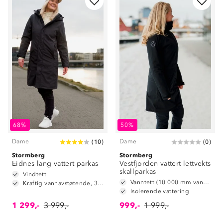
68%
50%
Dame
Dame
(
10
)
(
0
)
Stormberg
Stormberg
Eidnes lang vattert parkas
Vestfjorden vattert lettvekts
skallparkas
Vindtett
Vanntett (10 000 mm vannsøyle)
Kraftig vannavstøtende, 3.000mm vannsøyle
Isolerende vattering
1 299,-
3 999,-
999,-
1 999,-