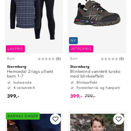
NY
LAVPRIS
INTROPRIS
Barn
Barn
(
0
)
(
0
)
Stormberg
Stormberg
Hemsedal 2-lags ullsett
Blinketind vanntett tursko
barn 1-7
med blinkeeffekt
Isolerende
Blinkeeffekt
4-veisstretch
Forsterket tå- og hærparti
399,-
399,-
799,-
BARNAS DAGER