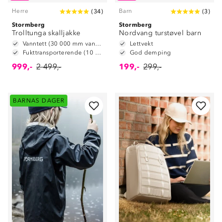
Herre
Barn
(
34
)
(
3
)
Stormberg
Stormberg
Trolltunga skalljakke
Nordvang turstøvel barn
Vanntett (30 000 mm vannsøyle)
Lettvekt
Fukttransporterende (10 000 g/m2/24t)
God demping
999,-
2 499,-
199,-
299,-
BARNAS DAGER