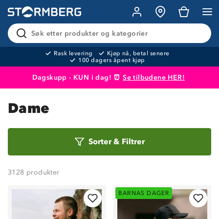
Søk etter produkter og kategorier
Rask levering
Kjøp nå, betal senere
100 dagers åpent kjøp
Dagskupp - KUN i dag! ⏰
Se tilbudene HER!
Produktet er lagt i handlekurven
Til kassen
Dame
Sorter
Sorter
&
Filtrer
etter
3128
produkter
BARNAS DAGER