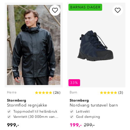
BARNAS DAGER
33%
Herre
Barn
(
26
)
(
3
)
Stormberg
Stormberg
Stormflod regnjakke
Nordvang turstøvel barn
Toppmodell til helårsbruk
Lettvekt
Vanntett (30 000mm vannsøyle)
God demping
999,-
199,-
299,-