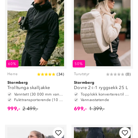
60%
50%
Herre
Turutstyr
(
34
)
(
0
)
Stormberg
Stormberg
Trolltunga skalljakke
Dovre 2-i-1 ryggsekk 25 L
Vanntett (30 000 mm vannsøyle)
Topplokk konverteres til hoftebelte
Fukttransporterende (10 000 g/m2/24t)
Vannavstøtende
999,-
2 499,-
699,-
1 399,-