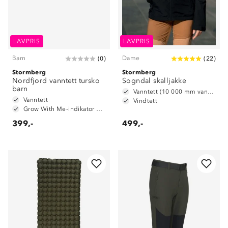
LAVPRIS
LAVPRIS
Barn
Dame
(
0
)
(
22
)
Stormberg
Stormberg
Nordfjord vanntett tursko
Sogndal skalljakke
barn
Vanntett (10 000 mm vannsøyle)
Vanntett
Vindtett
Grow With Me-indikator på innersåle
399,-
499,-