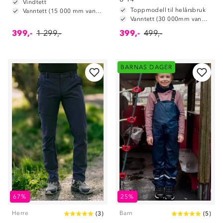
Vindtett
Toppmodell til helårsbruk
Vanntett (15 000 mm vannsøyle)
Vanntett (30 000mm vannsøyle)
399,-
1 299,-
399,-
499,-
BARNAS DAGER
67%
25%
Herre
Barn
(
3
)
(
5
)