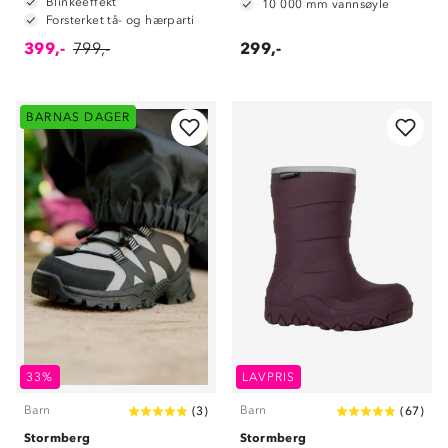
Blinkeeffekt
10 000 mm vannsøyle
Forsterket tå- og hærparti
399,-
799,-
299,-
BARNAS DAGER
33%
LAVPRIS
Barn
Barn
(
3
)
(
67
)
Stormberg
Stormberg