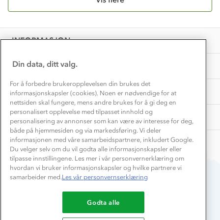
Vask og vedlikehold
Få turinspirasjon og tips her⛰
Bedrift, barnehage og SFO
Personvern
EL-retur
Overnatte utendørs⛺
Presse
Samarbeide med oss?
INFORMASJON
Store størrelser
Storms turtips🐿️
Jobbe hos oss?
Turmat oppskrifter
Din data, ditt valg.
OM OSS
Leirskole 🥾
Beredskap
For å forbedre brukeropplevelsen din brukes det
Barnehageansatt
TIPS OG RÅD
informasjonskapsler (cookies). Noen er nødvendige for at
nettsiden skal fungere, mens andre brukes for å gi deg en
Tips til hyttetur
personalisert opplevelse med tilpasset innhold og
AKTIVITETER
personalisering av annonser som kan være av interesse for deg,
både på hjemmesiden og via markedsføring. Vi deler
informasjonen med våre samarbeidspartnere, inkludert Google.
Du velger selv om du vil godta alle informasjonskapsler eller
tilpasse innstillingene. Les mer i vår personvernerklæring om
hvordan vi bruker informasjonskapsler og hvilke partnere vi
samarbeider med.
Les vår personvernserklæring
Du betaler enkelt med
Godta alle