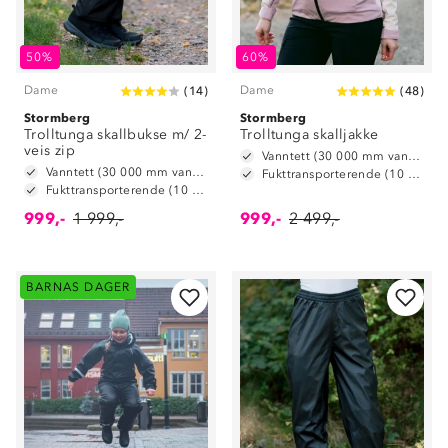
50%
60%
Dame
Dame
(
14
)
(
48
)
Stormberg
Stormberg
Trolltunga skallbukse m/ 2-
Trolltunga skalljakke
veis zip
Vanntett (30 000 mm vannsøyle)
Vanntett (30 000 mm vannsøyle)
Fukttransporterende (10 000 g/m2/24t)
Fukttransporterende (10 000 g/m2/24t)
999,-
1 999,-
999,-
2 499,-
BARNAS DAGER