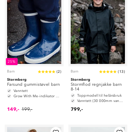
25%
Barn
Barn
(
2
)
(
13
)
Stormberg
Stormberg
Farsund gummistøvel barn
Stormflod regnjakke barn
8-14
Vanntett
Toppmodell til helårsbruk
Grow With Me-indikator på innersåle
Vanntett (30 000mm vannsøyle)
149,-
199,-
799,-