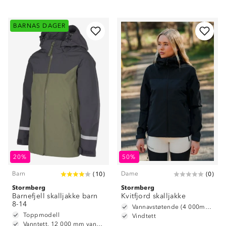
BARNAS DAGER
20%
50%
Barn
Dame
(
10
)
(
0
)
Stormberg
Stormberg
Barnefjell skalljakke barn
Kvitfjord skalljakke
8-14
Vannavstøtende (4 000mm vannsøyle)
Toppmodell
Vindtett
Vanntett, 12 000 mm vannsøyle