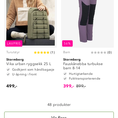
Om Stormberg
LAVPRIS
56%
Turutstyr
Barn
(
1
)
(
0
)
Verdigrunnlag
Stormberg
Stormberg
Vika urban ryggsekk 25 L
Klima og miljø
Fauskånebba turbukse
Trelagsprinsippet barn
barn 8-14
Godkjent som håndbagasje
Kundeservice
Hurtigtørkende
Etisk handel
U-åpning i front
Alt du trenger til Norgesferien
Fukttransporterende
Kontakt oss
Dyreetikk
499,-
399,-
899,-
Dette trenger du til barnehagen
Konkurransevinnere
1% til samfunnet
Gravidklær
Kundeklubb
48 produkter
Inkludering
Hvordan velge riktig turtøy?
Norgesferie 🇳🇴
Våre butikker
Materialer
Vis flere