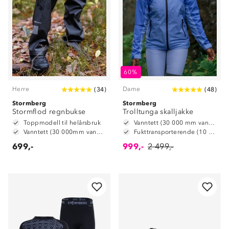
60%
Herre
Dame
(
34
)
(
48
)
Stormberg
Stormberg
Stormflod regnbukse
Trolltunga skalljakke
Toppmodell til helårsbruk
Vanntett (30 000 mm vannsøyle)
Vanntett (30 000mm vannsøyle)
Fukttransporterende (10 000 g/m2/24t)
699,-
999,-
2 499,-