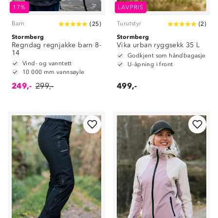
17%
LAVPRIS
Barn
Turutstyr
(
25
)
(
2
)
Stormberg
Stormberg
Regndag regnjakke barn 8-
Vika urban ryggsekk 35 L
14
Godkjent som håndbagasje
Vind- og vanntett
U-åpning i front
10 000 mm vannsøyle
249,-
299,-
499,-