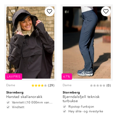
LAVPRIS
67%
Dame
Dame
(
29
)
(
0
)
Stormberg
Stormberg
Harstad skallanorakk
Bjørndalsfjell teknisk
turbukse
Vanntett (10 000mm vannsøyle)
Ripstop-funksjon
Vindtett
Høy slite- og rivestyrke