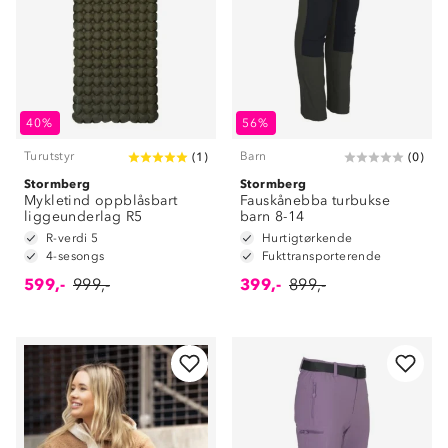
40%
56%
Turutstyr
Barn
(
1
)
(
0
)
Stormberg
Stormberg
Mykletind oppblåsbart
Fauskånebba turbukse
liggeunderlag R5
barn 8-14
R-verdi 5
Hurtigtørkende
4-sesongs
Fukttransporterende
599,-
999,-
399,-
899,-