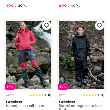
399,-
499,-
499,-
999,-
69%
20%
Dame
Barn
(
28
)
(
23
)
Stormberg
Stormberg
Holterfjellet skallbukse
Stormflod regnbukse barn
8-14