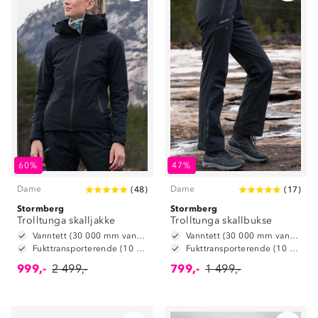
60%
47%
Dame
Dame
(
48
)
(
17
)
Stormberg
Stormberg
Trolltunga skalljakke
Trolltunga skallbukse
Vanntett (30 000 mm vannsøyle)
Vanntett (30 000 mm vannsøyle)
Fukttransporterende (10 000 g/m2/24t)
Fukttransporterende (10 000 g/m2/24t)
999,-
2 499,-
799,-
1 499,-