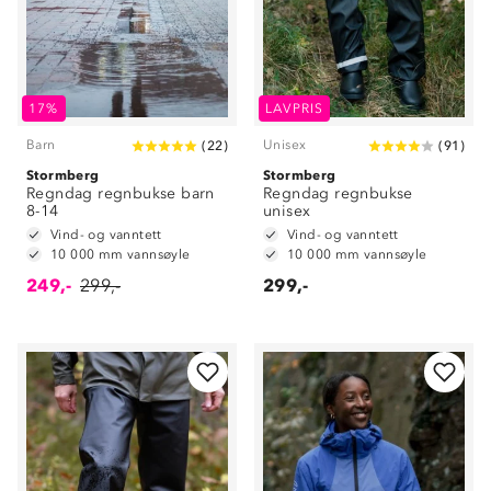
17%
LAVPRIS
Barn
Unisex
(
22
)
(
91
)
Stormberg
Stormberg
Regndag regnbukse barn
Regndag regnbukse
8-14
unisex
Vind- og vanntett
Vind- og vanntett
10 000 mm vannsøyle
10 000 mm vannsøyle
249,-
299,-
299,-