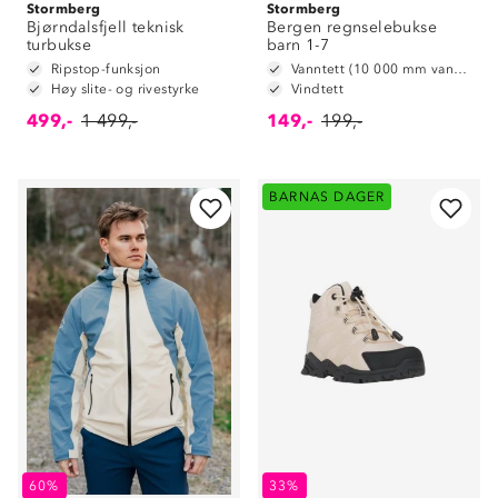
Stormberg
Stormberg
Bjørndalsfjell teknisk
Bergen regnselebukse
turbukse
barn 1-7
Ripstop-funksjon
Vanntett (10 000 mm vannsøyle)
Høy slite- og rivestyrke
Vindtett
499,-
1 499,-
149,-
199,-
BARNAS DAGER
60%
33%