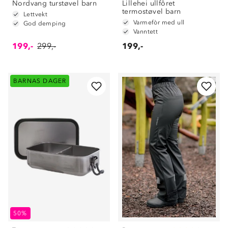
Nordvang turstøvel barn
Lillehei ullfôret
termostøvel barn
Lettvekt
Varmefòr med ull
God demping
Vanntett
199,-
299,-
199,-
BARNAS DAGER
50%