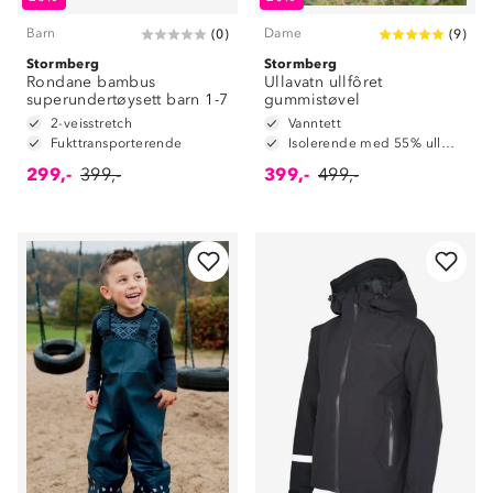
Barn
Dame
(
0
)
(
9
)
Stormberg
Stormberg
Rondane bambus
Ullavatn ullfôret
superundertøysett barn 1-7
gummistøvel
2-veisstretch
Vanntett
Fukttransporterende
Isolerende med 55% ullmiks
299,-
399,-
399,-
499,-