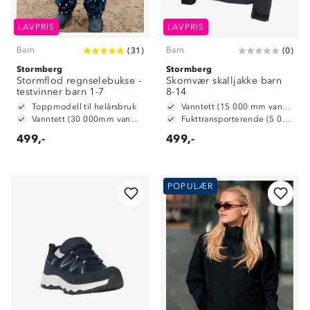
LAVPRIS
LAVPRIS
Barn
Barn
(
31
)
(
0
)
Stormberg
Stormberg
Stormflod regnselebukse -
Skomvær skalljakke barn
testvinner barn 1-7
8-14
Toppmodell til helårsbruk
Vanntett (15 000 mm vannsøyle)
Vanntett (30 000mm vannsøyle)
Fukttransporterende (5 000 g/ m2/ 24t)
499,-
499,-
POPULÆR