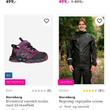
499,-
499,-
1 499,-
NY
INTROPRIS
LAVPRIS
Barn
Unisex
(
0
)
(
81
)
Stormberg
Stormberg
Blinketind vanntett tursko
Regndag regnjakke unisex
med blinkeeffekt
Vind- og vanntett