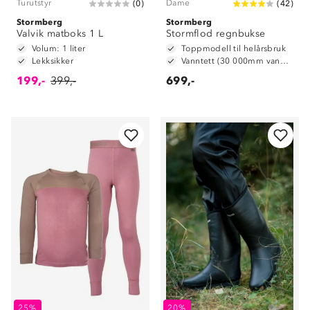
Turutstyr
Dame
(
0
)
(
42
)
Stormberg
Stormberg
Valvik matboks 1 L
Stormflod regnbukse
Volum: 1 liter
Toppmodell til helårsbruk
Lekksikker
Vanntett (30 000mm vannsøyle)
199,-
399,-
699,-
25%
20%