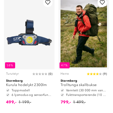
58%
47%
Turutstyr
Herre
(
0
)
(
9
)
Stormberg
Stormberg
Kurula hodelykt 2300lm
Trolltunga skallbukse
Toppmodell
Vanntett (30 000 mm vannsøyle)
6 lysmodus og sensorfunksjon
Fukttransporterende (10 000 g/m2/24t)
499,-
1 199,-
799,-
1 499,-