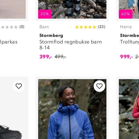
20%
60%
Barn
Herre
(
0
)
(
23
)
Stormberg
Stormbe
llparkas
Stormflod regnbukse barn
Trolltun
8-14
399,-
499,-
999,-
2