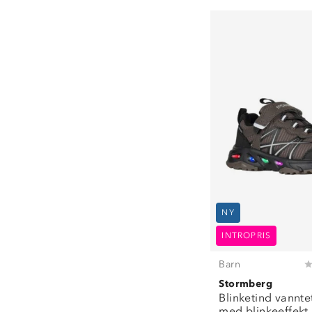
4-5
(
7
)
5
(
1
)
6
(
1
)
6-7
(
7
)
22
(
6
)
23
(
14
)
24
(
23
)
25
(
47
)
26
(
74
)
27
(
71
)
28
(
102
)
29
(
104
)
30
(
103
)
NY
31
(
110
)
INTROPRIS
32
(
123
)
33
(
105
)
Barn
34
(
96
)
Stormberg
35
(
89
)
Blinketind vannte
med blinkeeffekt