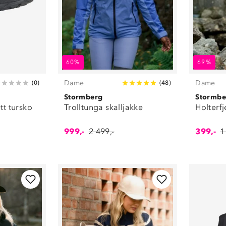
60%
69%
Dame
Dame
(
0
)
(
48
)
Stormberg
Stormbe
t tursko
Trolltunga skalljakke
Holterfj
999,-
2 499,-
399,-
1