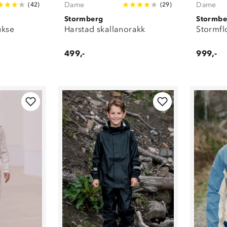
Utstyr
(
20
)
Dame
Dame
(
42
)
(
29
)
Vinterdresser
(
27
)
Stormberg
Stormbe
Vintersko
(
116
)
ukse
Harstad skallanorakk
Stormfl
499,-
999,-