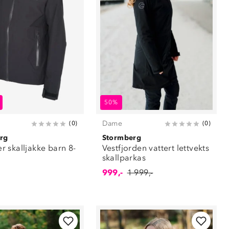
50%
Dame
(
0
)
(
0
)
rg
Stormberg
 skalljakke barn 8-
Vestfjorden vattert lettvekts
skallparkas
999,-
1 999,-