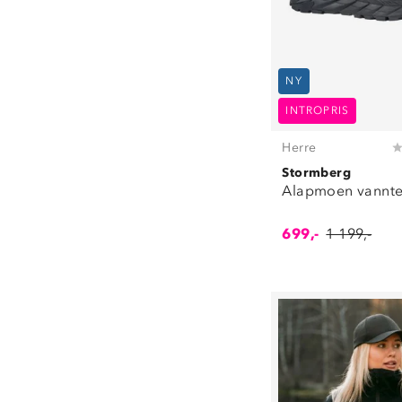
NY
INTROPRIS
Herre
Stormberg
Alapmoen vanntet
699,-
1 199,-