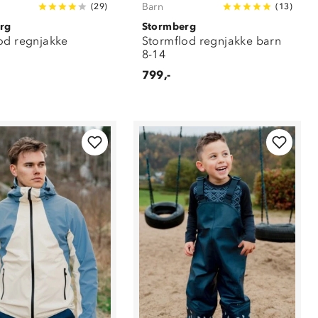
Barn
(
29
)
(
13
)
rg
Stormberg
od regnjakke
Stormflod regnjakke barn
8-14
799,-