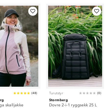
Turutstyr
(
48
)
(
0
)
rg
Stormberg
ga skalljakke
Dovre 2-i-1 ryggsekk 25 L