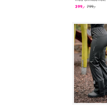
36
(
197
)
36⅔
(
2
)
399,-
799,-
37
(
204
)
38
(
209
)
38⅔
(
1
)
39
(
162
)
40
(
103
)
41
(
113
)
42
(
90
)
43
(
78
)
44
(
82
)
45
(
55
)
45⅓
(
1
)
46
(
56
)
47
(
10
)
80
(
127
)
86
(
232
)
92
(
249
)
98
(
250
)