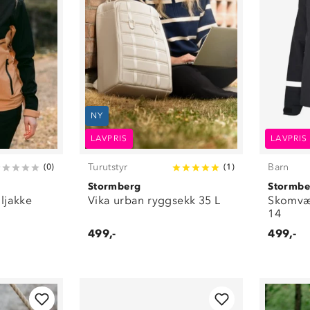
NY
LAVPRIS
LAVPRIS
Turutstyr
Barn
(
0
)
(
1
)
Stormberg
Stormbe
ljakke
Vika urban ryggsekk 35 L
Skomvær
14
499,-
499,-