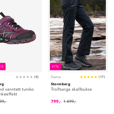
IS
47%
Dame
(
0
)
(
17
)
rg
Stormberg
nd vanntett tursko
Trolltunga skallbukse
nkeeffekt
99,-
799,-
1 499,-