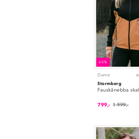
60%
Dame
Stormberg
Fauskånebba skal
799,-
1 999,-