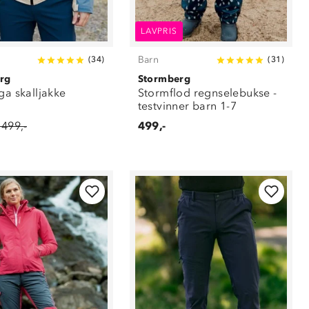
LAVPRIS
Barn
(
34
)
(
31
)
rg
Stormberg
ga skalljakke
Stormflod regnselebukse -
testvinner barn 1-7
 499,-
499,-