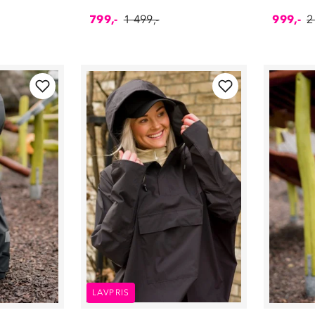
Slippers og flip
flops
(
17
)
799,-
1 499,-
999,-
2
Sneakers
(
159
)
Sokker
(
79
)
Soveposer
(
10
)
Step-in sko
(
11
)
Stoler
(
5
)
T-skjorter
(
99
)
Telt
(
5
)
Termos og
termoflasker
(
35
)
Tilbehør
(
46
)
Treningsklær
(
133
)
Turkjøkken
(
29
)
Tursko
(
137
)
Turutstyr
(
19
)
Tøfler
(
16
)
Ullklær
(
69
)
LAVPRIS
Undertøy
(
370
)