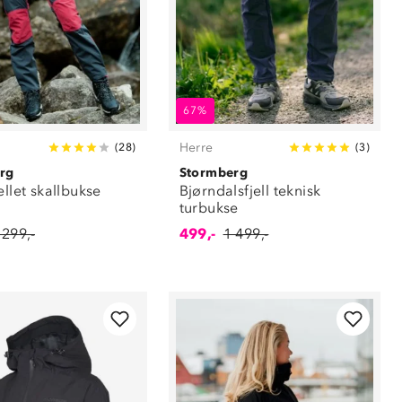
67%
Herre
(
28
)
(
3
)
rg
Stormberg
ellet skallbukse
Bjørndalsfjell teknisk
turbukse
 299,-
499,-
1 499,-