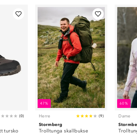
Kjeledresser
(
30
)
Kniver, økser og
sager
(
30
)
Lykter
(
14
)
Mammaklær
(
38
)
Parkdresser
(
27
)
Piggsko
(
18
)
Regntøy
(
112
)
Ryggsekker og
bager
(
51
)
Sandaler
(
48
)
Shorts
(
138
)
Singlet
(
1
)
Sitte- og
47%
60%
liggeunderlag
(
23
)
Skjørt og kjoler
(
4
)
Herre
Dame
(
0
)
(
9
)
Sko
(
543
)
Stormberg
Stormbe
Skopleie
(
1
)
tt tursko
Trolltunga skallbukse
Trolltun