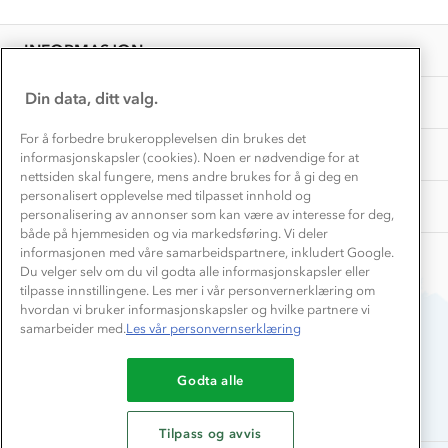
Personvern
EL-retur
Overnatte utendørs⛺
Presse
Samarbeide med oss?
INFORMASJON
Store størrelser
Storms turtips🐿️
Jobbe hos oss?
Turmat oppskrifter
Din data, ditt valg.
OM OSS
Leirskole 🥾
Beredskap
For å forbedre brukeropplevelsen din brukes det
Barnehageansatt
TIPS OG RÅD
informasjonskapsler (cookies). Noen er nødvendige for at
nettsiden skal fungere, mens andre brukes for å gi deg en
Tips til hyttetur
personalisert opplevelse med tilpasset innhold og
AKTIVITETER
personalisering av annonser som kan være av interesse for deg,
både på hjemmesiden og via markedsføring. Vi deler
informasjonen med våre samarbeidspartnere, inkludert Google.
Du velger selv om du vil godta alle informasjonskapsler eller
tilpasse innstillingene. Les mer i vår personvernerklæring om
hvordan vi bruker informasjonskapsler og hvilke partnere vi
samarbeider med.
Les vår personvernserklæring
Du betaler enkelt med
Godta alle
Tilpass og avvis