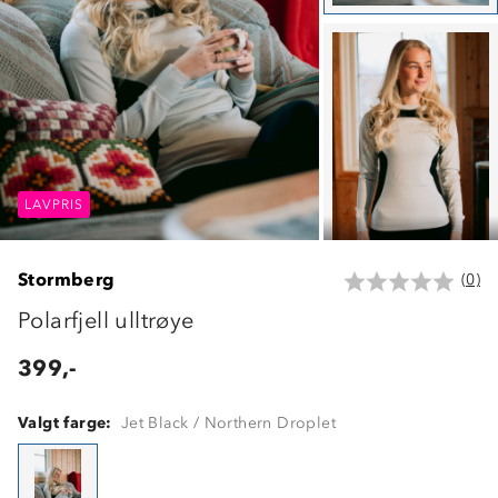
LAVPRIS
LAVPRIS
LAVPRIS
Stormberg
(0)
Polarfjell ulltrøye
399,-
Valgt farge:
Jet Black / Northern Droplet