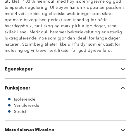
utviklet i 100 % merinoull med høy isoleringsevne og god
temperaturregulering. Ulltrøyen har en kroppsnær passform
med 4-veis stretch og elastiske avslutninger som sikrer
optimale bevegelser, perfekt som innerlag for både
hverdagsbruk, tur i skog og mark på kjølige dager, samt
skilek i snø. Merinoull hemmer bakterievekst og er naturlig
100 % merinoull
luktregulerende, noe som gjør den ideell for lange dager i
Høy isoleringsevne
naturen. Stormberg tillater ikke ull fra dyr som er utsatt for
4-veis stretch
mulesing og vi krever sertifikater for god dyrevelferd.
Temperaturregulerende
Rund hals
OekoTex® standard 100
Egenskaper
Mulesingfri-ull
Funksjoner
Isolerende
Ventilerende
Stretch
Materialspesifikasjon
100 % merinoull