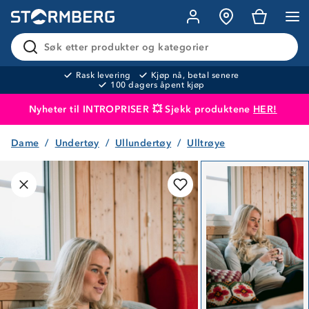
Søk etter produkter og kategorier
Rask levering
Kjøp nå, betal senere
100 dagers åpent kjøp
Nyheter til INTROPRISER 💥 Sjekk produktene
HER!
Dame
Undertøy
Ullundertøy
Ulltrøye
Produktet er lagt i handlekurven
Til kassen