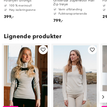
Polarfjell ullongs
Glitterdal Superwool Half
Po
Zip trøye
100 % merinoull
Varm ullblanding
Høy isoleringsevne
Fukttransporterende
399,-
29
799,-
Lignende produkter