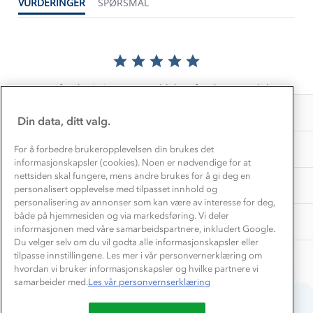
VURDERINGER
SPØRSMÅL
Gravidklær
Kundeklubb
Inkludering
Hvordan velge riktig turtøy?
Norgesferie 🇳🇴
Våre butikker
Materialer
Vask og vedlikehold
Få turinspirasjon og tips her⛰
Bedrift, barnehage og SFO
Personvern
EL-retur
Det er foreløpig ingen anmeldelser for dette produktet.
Overnatte utendørs⛺
Presse
Samarbeide med oss?
INFORMASJON
Store størrelser
Din data, ditt valg.
Storms turtips🐿️
Jobbe hos oss?
Turmat oppskrifter
OM OSS
For å forbedre brukeropplevelsen din brukes det
Leirskole 🥾
informasjonskapsler (cookies). Noen er nødvendige for at
Beredskap
nettsiden skal fungere, mens andre brukes for å gi deg en
Barnehageansatt
TIPS OG RÅD
personalisert opplevelse med tilpasset innhold og
personalisering av annonser som kan være av interesse for deg,
Tips til hyttetur
både på hjemmesiden og via markedsføring. Vi deler
AKTIVITETER
informasjonen med våre samarbeidspartnere, inkludert Google.
Du velger selv om du vil godta alle informasjonskapsler eller
tilpasse innstillingene. Les mer i vår personvernerklæring om
hvordan vi bruker informasjonskapsler og hvilke partnere vi
samarbeider med.
Les vår personvernserklæring