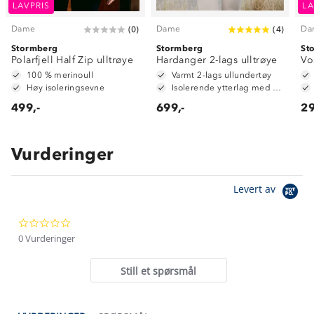
LAVPRIS
LA
Dame
Dame
Da
(
0
)
(
4
)
Stormberg
Stormberg
St
Polarfjell Half Zip ulltrøye
Hardanger 2-lags ulltrøye
Vo
100 % merinoull
Varmt 2-lags ullundertøy
Høy isoleringsevne
Isolerende ytterlag med 70 % ull og 30 % polyester
499,-
699,-
29
Vurderinger
Om Stormberg
Levert av
Verdigrunnlag
0.0
Klima og miljø
Trelagsprinsippet barn
star
0 Vurderinger
Kundeservice
rating
Etisk handel
Alt du trenger til Norgesferien
Still et spørsmål
Kontakt oss
Dyreetikk
Dette trenger du til barnehagen
Konkurransevinnere
1% til samfunnet