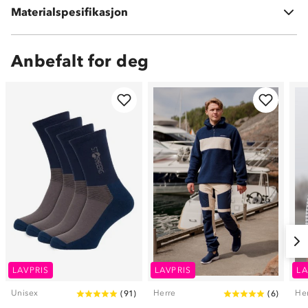
Materialspesifikasjon
100 % akryl
Anbefalt for deg
LAVPRIS
LAVPRIS
LA
Unisex
Herre
He
(
91
)
(
6
)