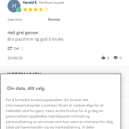
on
Harald K.
Verifisert kunde
Etisk handel
H
Alt du trenger til Norgesferien
12
4.0
Kontakt oss
Feb
star
Dyreetikk
2025
Dette trenger du til barnehagen
rating
Størrelse
Normal
Konkurransevinnere
1% til samfunnet
Gravidklær
Helt grei genser.
Kundeklubb
Inkludering
Review
review
Bra passform og god å bruke.
Hvordan velge riktig turtøy?
by
stating
Norgesferie 🇳🇴
Våre butikker
'
Harald
Helt
Del
Materialer
Share
Vask og vedlikehold
K.
grei
Få turinspirasjon og tips her⛰
Bedrift, barnehage og SFO
Review
20/06/26
0
0
on
genser.
Personvern
by
20
EL-retur
Harald
Overnatte utendørs⛺
Jun
Presse
K.
Samarbeide med oss?
2026
INFORMASJON
Store størrelser
on
Storms turtips🐿️
20
Jobbe hos oss?
Jun
Turmat oppskrifter
Din data, ditt valg.
OM OSS
Leirskole 🥾
2026
Beredskap
For å forbedre brukeropplevelsen din brukes det
Barnehageansatt
TIPS OG RÅD
informasjonskapsler (cookies). Noen er nødvendige for at
nettsiden skal fungere, mens andre brukes for å gi deg en
Tips til hyttetur
personalisert opplevelse med tilpasset innhold og
AKTIVITETER
personalisering av annonser som kan være av interesse for deg,
både på hjemmesiden og via markedsføring. Vi deler