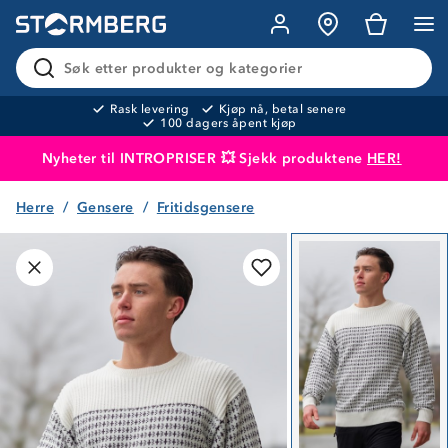
Søk etter produkter og kategorier
Rask levering
Kjøp nå, betal senere
100 dagers åpent kjøp
Nyheter til INTROPRISER 💥 Sjekk produktene
HER!
Herre
Gensere
Fritidsgensere
Produktet er lagt i handlekurven
Til kassen