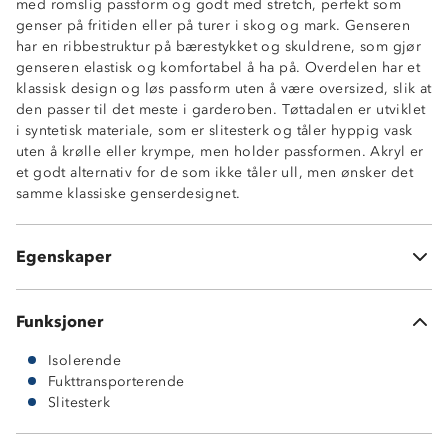
med romslig passform og godt med stretch, perfekt som
genser på fritiden eller på turer i skog og mark. Genseren
har en ribbestruktur på bærestykket og skuldrene, som gjør
genseren elastisk og komfortabel å ha på. Overdelen har et
klassisk design og løs passform uten å være oversized, slik at
den passer til det meste i garderoben. Tøttadalen er utviklet
Myk og behagelig
i syntetisk materiale, som er slitesterk og tåler hyppig vask
Isolerende
uten å krølle eller krympe, men holder passformen. Akryl er
Fukttransporterende
et godt alternativ for de som ikke tåler ull, men ønsker det
Ribbestruktur
samme klassiske genserdesignet.
Rund halsåpning
Elastisk
Slitesterk
Egenskaper
100 % akryl
Funksjoner
Isolerende
Fukttransporterende
Slitesterk