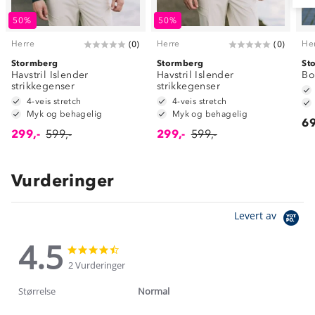
50%
50%
Herre
Herre
He
(
0
)
(
0
)
Stormberg
Stormberg
St
Havstril Islender
Havstril Islender
Bo
strikkegenser
strikkegenser
4-veis stretch
4-veis stretch
Myk og behagelig
Myk og behagelig
69
299,-
599,-
299,-
599,-
Vurderinger
Levert av
4.5
4.5
4.5
star
star
2 Vurderinger
rating
rating
Størrelse
Normal