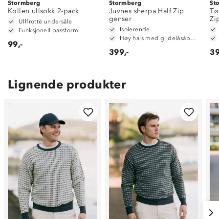
Stormberg
Stormberg
St
Kollen ullsokk 2-pack
Juvnes sherpa Half Zip
Tø
genser
Zi
Ullfrottè undersåle
Isolerende
Funksjonell passform
Høy hals med glidelåsåpning
99,-
399,-
39
Lignende produkter