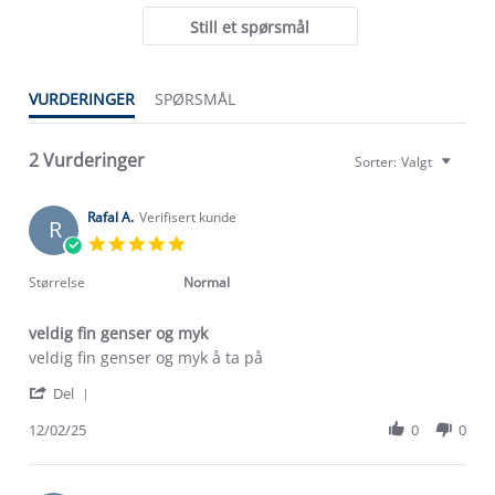
Still et spørsmål
VURDERINGER
SPØRSMÅL
2 Vurderinger
Sorter:
Valgt
Rafal A.
Verifisert kunde
R
5.0
star
rating
Størrelse
Normal
veldig fin genser og myk
Review
review
veldig fin genser og myk å ta på
by
stating
Om Stormberg
'
Rafal
veldig
Del
Share
A.
fin
Verdigrunnlag
Review
12/02/25
0
0
on
genser
by
12
og
Klima og miljø
Rafal
Feb
myk
Trelagsprinsippet barn
A.
2025
Kundeservice