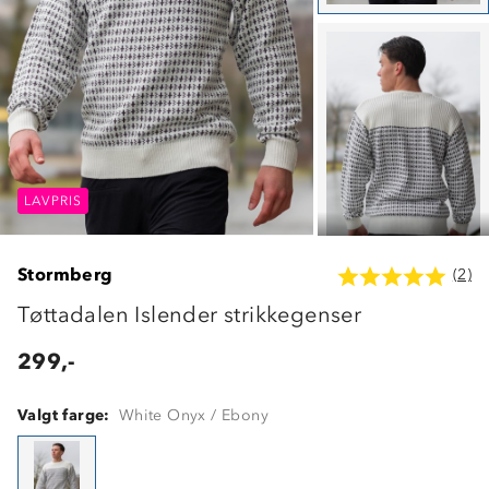
LAVPRIS
LAVPRIS
LAVPRIS
Stormberg
(2)
Tøttadalen Islender strikkegenser
299,-
Valgt farge:
White Onyx / Ebony