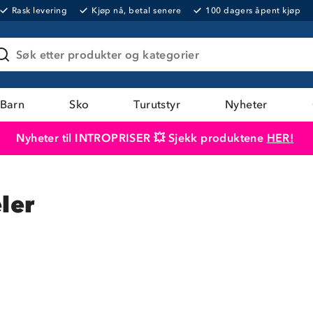
Rask levering
Kjøp nå, betal senere
100 dagers åpent kjøp
Søk etter produkter og kategorier
Barn
Sko
Turutstyr
Nyheter
Nyheter til INTROPRISER 💥 Sjekk produktene
HER!
Produktet er lagt i handlekurven
Til kassen
ler