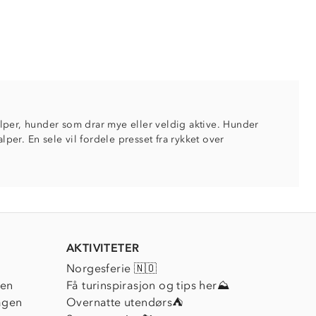
valper, hunder som drar mye eller veldig aktive. Hunder
lper. En sele vil fordele presset fra rykket over
AKTIVITETER
Norgesferie 🇳🇴
ien
Få turinspirasjon og tips her⛰
agen
Overnatte utendørs⛺