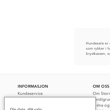
Hundesele er e
som rykker i h
brystkassen, o
INFORMASJON
OM OSS
Kundeservice
Om Stor
Kontakt oss
Verdigru
Konkurransevinnere
Klima og
Din data, ditt valg.